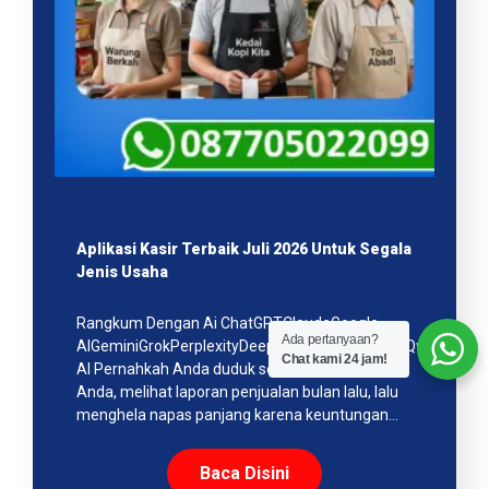
Aplikasi Kasir Terbaik Juli 2026 Untuk Segala
Jenis Usaha
Rangkum Dengan Ai ChatGPTClaudeGoogle
Ada pertanyaan?
AIGeminiGrokPerplexityDeepSeekMistralCopilotQwenMeta
Chat kami 24 jam!
AI Pernahkah Anda duduk sejenak di meja kerja
Anda, melihat laporan penjualan bulan lalu, lalu
menghela napas panjang karena keuntungan…
Baca Disini