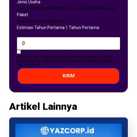
Jenis Usaha
Toko Retail / Minimarket
Service / Bengkel
Restoran
Paket
Basic
Premium
Entreprise
Estimasi Tahun Pertama 1 Tahun Pertama
Rp
Saya setuju data yang saya kirim digunakan untuk
keperluan notifikasi dan komunikasi dengan pihak
YAZCORP.id
KIRIM
Artikel Lainnya