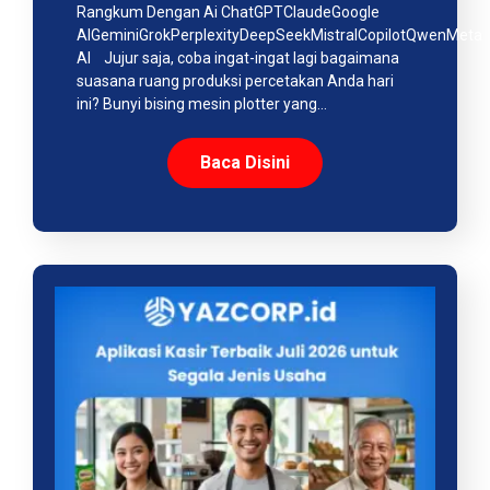
Rangkum Dengan Ai ChatGPTClaudeGoogle
AIGeminiGrokPerplexityDeepSeekMistralCopilotQwenMeta
AI Jujur saja, coba ingat-ingat lagi bagaimana
suasana ruang produksi percetakan Anda hari
ini? Bunyi bising mesin plotter yang…
Baca Disini