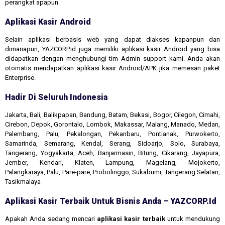
perangkat apapun.
Aplikasi Kasir Android
Selain aplikasi berbasis web yang dapat diakses kapanpun dan
dimanapun, YAZCORP.id juga memiliki aplikasi kasir Android yang bisa
didapatkan dengan menghubungi tim Admin support kami. Anda akan
otomatis mendapatkan aplikasi kasir Android/APK jika memesan paket
Enterprise.
Hadir Di Seluruh Indonesia
Jakarta, Bali, Balikpapan, Bandung, Batam, Bekasi, Bogor, Cilegon, Cimahi,
Cirebon, Depok, Gorontalo, Lombok, Makassar, Malang, Manado, Medan,
Palembang, Palu, Pekalongan, Pekanbaru, Pontianak, Purwokerto,
Samarinda, Semarang, Kendal, Serang, Sidoarjo, Solo, Surabaya,
Tangerang, Yogyakarta, Aceh, Banjarmasin, Bitung, Cikarang, Jayapura,
Jember, Kendari, Klaten, Lampung, Magelang, Mojokerto,
Palangkaraya, Palu, Pare-pare, Probolinggo, Sukabumi, Tangerang Selatan,
Tasikmalaya
Aplikasi Kasir Terbaik Untuk Bisnis Anda – YAZCORP.id
Apakah Anda sedang mencari
aplikasi kasir terbaik
untuk mendukung