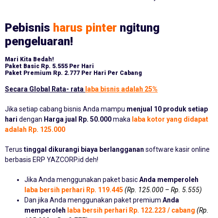
Pebisnis
harus pinter
ngitung
pengeluaran!
Mari Kita Bedah!
Paket Basic
Rp. 5.555 Per Hari
Paket Premium
Rp. 2.777 Per Hari Per Cabang
Secara Global Rata- rata
laba bisnis adalah 25%
Jika setiap cabang bisnis Anda mampu
menjual 10 produk setiap
hari
dengan
Harga jual Rp. 50.000
maka
laba kotor yang didapat
adalah Rp. 125.000
Terus
tinggal dikurangi biaya berlangganan
software kasir online
berbasis ERP YAZCORP.id deh!
Jika Anda menggunakan paket basic
Anda memperoleh
laba bersih perhari Rp. 119.445
(Rp. 125.000 – Rp. 5.555)
Dan jika Anda menggunakan paket premium
Anda
memperoleh
laba bersih perhari Rp. 122.223 / cabang
(Rp.