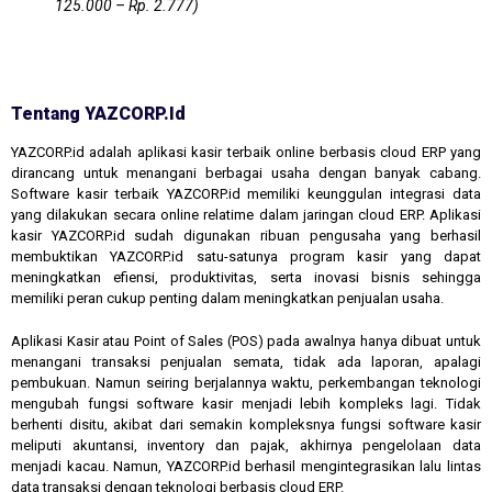
125.000 – Rp. 2.777)
Tentang YAZCORP.id
YAZCORP.id adalah aplikasi kasir terbaik online berbasis cloud ERP yang
dirancang untuk menangani berbagai usaha dengan banyak cabang.
Software kasir terbaik YAZCORP.id memiliki keunggulan integrasi data
yang dilakukan secara online relatime dalam jaringan cloud ERP. Aplikasi
kasir YAZCORP.id sudah digunakan ribuan pengusaha yang berhasil
membuktikan YAZCORP.id satu-satunya program kasir yang dapat
meningkatkan efiensi, produktivitas, serta inovasi bisnis sehingga
memiliki peran cukup penting dalam meningkatkan penjualan usaha.
Aplikasi Kasir atau Point of Sales (POS) pada awalnya hanya dibuat untuk
menangani transaksi penjualan semata, tidak ada laporan, apalagi
pembukuan. Namun seiring berjalannya waktu, perkembangan teknologi
mengubah fungsi software kasir menjadi lebih kompleks lagi. Tidak
berhenti disitu, akibat dari semakin kompleksnya fungsi software kasir
meliputi akuntansi, inventory dan pajak, akhirnya pengelolaan data
menjadi kacau. Namun, YAZCORP.id berhasil mengintegrasikan lalu lintas
data transaksi dengan teknologi berbasis cloud ERP.