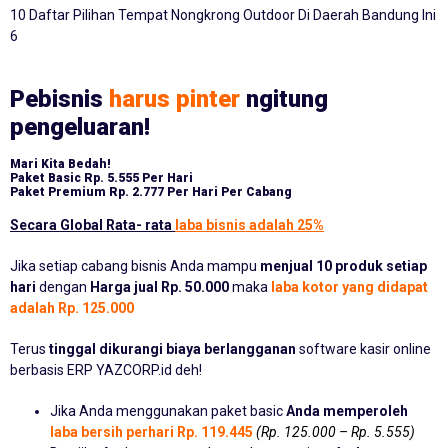
10 Daftar Pilihan Tempat Nongkrong Outdoor Di Daerah Bandung Ini
6
Pebisnis
harus pinter
ngitung
pengeluaran!
Mari Kita Bedah!
Paket Basic
Rp. 5.555 Per Hari
Paket Premium
Rp. 2.777 Per Hari Per Cabang
Secara Global Rata- rata
laba bisnis adalah 25%
Jika setiap cabang bisnis Anda mampu
menjual 10 produk setiap
hari
dengan
Harga jual Rp. 50.000
maka
laba kotor yang didapat
adalah Rp. 125.000
Terus
tinggal dikurangi biaya berlangganan
software kasir online
berbasis ERP YAZCORP.id deh!
Jika Anda menggunakan paket basic
Anda memperoleh
laba bersih perhari Rp. 119.445
(Rp. 125.000 – Rp. 5.555)