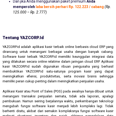
Dan jika Anda menggunakan paket premium
Anda
memperoleh
laba bersih perhari Rp. 122.223 / cabang
(Rp.
125.000 – Rp. 2.777)
Tentang YAZCORP.id
YAZCORP.id adalah aplikasi kasir terbaik online berbasis cloud ERP yang
dirancang untuk menangani berbagai usaha dengan banyak cabang.
Software kasir terbaik YAZCORP.id memiliki keunggulan integrasi data
yang dilakukan secara online relatime dalam jaringan cloud ERP. Aplikasi
kasir YAZCORP.id sudah digunakan ribuan pengusaha yang berhasil
membuktikan YAZCORP.id satu-satunya program kasir yang dapat
meningkatkan efiensi, produktivitas, serta inovasi bisnis sehingga
memiliki peran cukup penting dalam meningkatkan penjualan usaha.
Aplikasi Kasir atau Point of Sales (POS) pada awalnya hanya dibuat untuk
menangani transaksi penjualan semata, tidak ada laporan, apalagi
pembukuan. Namun seiring berjalannya waktu, perkembangan teknologi
mengubah fungsi software kasir menjadi lebih kompleks lagi. Tidak
berhenti disitu, akibat dari semakin kompleksnya fungsi software kasir
meliputi akuntansi, inventory dan pajak, akhirnya pengelolaan data