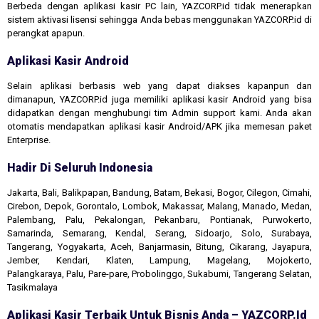
Berbeda dengan aplikasi kasir PC lain, YAZCORP.id tidak menerapkan
sistem aktivasi lisensi sehingga Anda bebas menggunakan YAZCORP.id di
perangkat apapun.
Aplikasi Kasir Android
Selain aplikasi berbasis web yang dapat diakses kapanpun dan
dimanapun, YAZCORP.id juga memiliki aplikasi kasir Android yang bisa
didapatkan dengan menghubungi tim Admin support kami. Anda akan
otomatis mendapatkan aplikasi kasir Android/APK jika memesan paket
Enterprise.
Hadir Di Seluruh Indonesia
Jakarta, Bali, Balikpapan, Bandung, Batam, Bekasi, Bogor, Cilegon, Cimahi,
Cirebon, Depok, Gorontalo, Lombok, Makassar, Malang, Manado, Medan,
Palembang, Palu, Pekalongan, Pekanbaru, Pontianak, Purwokerto,
Samarinda, Semarang, Kendal, Serang, Sidoarjo, Solo, Surabaya,
Tangerang, Yogyakarta, Aceh, Banjarmasin, Bitung, Cikarang, Jayapura,
Jember, Kendari, Klaten, Lampung, Magelang, Mojokerto,
Palangkaraya, Palu, Pare-pare, Probolinggo, Sukabumi, Tangerang Selatan,
Tasikmalaya
Aplikasi Kasir Terbaik Untuk Bisnis Anda – YAZCORP.id