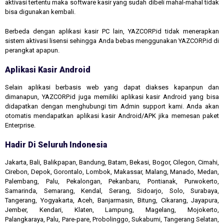
aktivasi tertentu maka software kasir yang sudah dibeli mahal-mahal tidak
bisa digunakan kembali.
Berbeda dengan aplikasi kasir PC lain, YAZCORP.id tidak menerapkan
sistem aktivasi lisensi sehingga Anda bebas menggunakan YAZCORP.id di
perangkat apapun.
Aplikasi Kasir Android
Selain aplikasi berbasis web yang dapat diakses kapanpun dan
dimanapun, YAZCORP.id juga memiliki aplikasi kasir Android yang bisa
didapatkan dengan menghubungi tim Admin support kami. Anda akan
otomatis mendapatkan aplikasi kasir Android/APK jika memesan paket
Enterprise.
Hadir Di Seluruh Indonesia
Jakarta, Bali, Balikpapan, Bandung, Batam, Bekasi, Bogor, Cilegon, Cimahi,
Cirebon, Depok, Gorontalo, Lombok, Makassar, Malang, Manado, Medan,
Palembang, Palu, Pekalongan, Pekanbaru, Pontianak, Purwokerto,
Samarinda, Semarang, Kendal, Serang, Sidoarjo, Solo, Surabaya,
Tangerang, Yogyakarta, Aceh, Banjarmasin, Bitung, Cikarang, Jayapura,
Jember, Kendari, Klaten, Lampung, Magelang, Mojokerto,
Palangkaraya, Palu, Pare-pare, Probolinggo, Sukabumi, Tangerang Selatan,