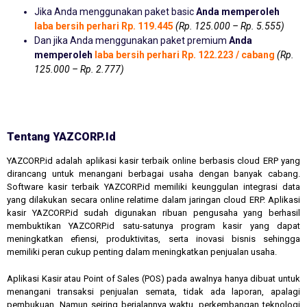
Jika Anda menggunakan paket basic
Anda memperoleh
laba bersih perhari Rp. 119.445
(Rp. 125.000 – Rp. 5.555)
Dan jika Anda menggunakan paket premium
Anda
memperoleh
laba bersih perhari Rp. 122.223 / cabang
(Rp.
125.000 – Rp. 2.777)
Tentang YAZCORP.id
YAZCORP.id adalah aplikasi kasir terbaik online berbasis cloud ERP yang
dirancang untuk menangani berbagai usaha dengan banyak cabang.
Software kasir terbaik YAZCORP.id memiliki keunggulan integrasi data
yang dilakukan secara online relatime dalam jaringan cloud ERP. Aplikasi
kasir YAZCORP.id sudah digunakan ribuan pengusaha yang berhasil
membuktikan YAZCORP.id satu-satunya program kasir yang dapat
meningkatkan efiensi, produktivitas, serta inovasi bisnis sehingga
memiliki peran cukup penting dalam meningkatkan penjualan usaha.
Aplikasi Kasir atau Point of Sales (POS) pada awalnya hanya dibuat untuk
menangani transaksi penjualan semata, tidak ada laporan, apalagi
pembukuan. Namun seiring berjalannya waktu, perkembangan teknologi