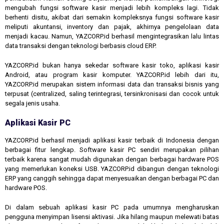
mengubah fungsi software kasir menjadi lebih kompleks lagi. Tidak
berhenti disitu, akibat dari semakin kompleksnya fungsi software kasir
meliputi akuntansi, inventory dan pajak, akhirnya pengelolaan data
menjadi kacau. Namun, YAZCORP.id berhasil mengintegrasikan lalu lintas
data transaksi dengan teknologi berbasis cloud ERP.
YAZCORP.id bukan hanya sekedar software kasir toko, aplikasi kasir
Android, atau program kasir komputer. YAZCORP.id lebih dari itu,
YAZCORP.id merupakan sistem informasi data dan transaksi bisnis yang
terpusat (centralized, saling terintegrasi, tersinkronisasi dan cocok untuk
segala jenis usaha.
Aplikasi Kasir PC
YAZCORP.id berhasil menjadi aplikasi kasir terbaik di Indonesia dengan
berbagai fitur lengkap. Software kasir PC sendiri merupakan pilihan
terbaik karena sangat mudah digunakan dengan berbagai hardware POS
yang memerlukan koneksi USB. YAZCORP.id dibangun dengan teknologi
ERP yang canggih sehingga dapat menyesuaikan dengan berbagai PC dan
hardware POS.
Di dalam sebuah aplikasi kasir PC pada umumnya mengharuskan
pengguna menyimpan lisensi aktivasi. Jika hilang maupun melewati batas