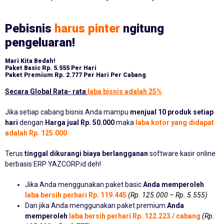
Pebisnis
harus pinter
ngitung
pengeluaran!
Mari Kita Bedah!
Paket Basic
Rp. 5.555 Per Hari
Paket Premium
Rp. 2.777 Per Hari Per Cabang
Secara Global Rata- rata
laba bisnis adalah 25%
Jika setiap cabang bisnis Anda mampu
menjual 10 produk setiap
hari
dengan
Harga jual Rp. 50.000
maka
laba kotor yang didapat
adalah Rp. 125.000
Terus
tinggal dikurangi biaya berlangganan
software kasir online
berbasis ERP YAZCORP.id deh!
Jika Anda menggunakan paket basic
Anda memperoleh
laba bersih perhari Rp. 119.445
(Rp. 125.000 – Rp. 5.555)
Dan jika Anda menggunakan paket premium
Anda
memperoleh
laba bersih perhari Rp. 122.223 / cabang
(Rp.