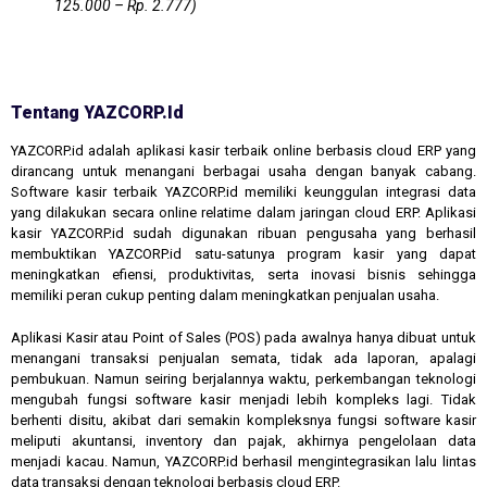
125.000 – Rp. 2.777)
Tentang YAZCORP.id
YAZCORP.id adalah aplikasi kasir terbaik online berbasis cloud ERP yang
dirancang untuk menangani berbagai usaha dengan banyak cabang.
Software kasir terbaik YAZCORP.id memiliki keunggulan integrasi data
yang dilakukan secara online relatime dalam jaringan cloud ERP. Aplikasi
kasir YAZCORP.id sudah digunakan ribuan pengusaha yang berhasil
membuktikan YAZCORP.id satu-satunya program kasir yang dapat
meningkatkan efiensi, produktivitas, serta inovasi bisnis sehingga
memiliki peran cukup penting dalam meningkatkan penjualan usaha.
Aplikasi Kasir atau Point of Sales (POS) pada awalnya hanya dibuat untuk
menangani transaksi penjualan semata, tidak ada laporan, apalagi
pembukuan. Namun seiring berjalannya waktu, perkembangan teknologi
mengubah fungsi software kasir menjadi lebih kompleks lagi. Tidak
berhenti disitu, akibat dari semakin kompleksnya fungsi software kasir
meliputi akuntansi, inventory dan pajak, akhirnya pengelolaan data
menjadi kacau. Namun, YAZCORP.id berhasil mengintegrasikan lalu lintas
data transaksi dengan teknologi berbasis cloud ERP.