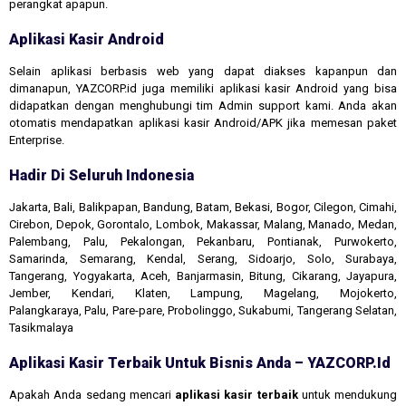
perangkat apapun.
Aplikasi Kasir Android
Selain aplikasi berbasis web yang dapat diakses kapanpun dan
dimanapun, YAZCORP.id juga memiliki aplikasi kasir Android yang bisa
didapatkan dengan menghubungi tim Admin support kami. Anda akan
otomatis mendapatkan aplikasi kasir Android/APK jika memesan paket
Enterprise.
Hadir Di Seluruh Indonesia
Jakarta, Bali, Balikpapan, Bandung, Batam, Bekasi, Bogor, Cilegon, Cimahi,
Cirebon, Depok, Gorontalo, Lombok, Makassar, Malang, Manado, Medan,
Palembang, Palu, Pekalongan, Pekanbaru, Pontianak, Purwokerto,
Samarinda, Semarang, Kendal, Serang, Sidoarjo, Solo, Surabaya,
Tangerang, Yogyakarta, Aceh, Banjarmasin, Bitung, Cikarang, Jayapura,
Jember, Kendari, Klaten, Lampung, Magelang, Mojokerto,
Palangkaraya, Palu, Pare-pare, Probolinggo, Sukabumi, Tangerang Selatan,
Tasikmalaya
Aplikasi Kasir Terbaik Untuk Bisnis Anda – YAZCORP.id
Apakah Anda sedang mencari
aplikasi kasir terbaik
untuk mendukung