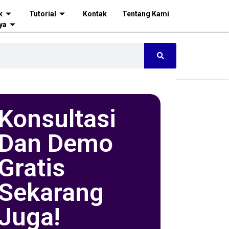
k
Tutorial
Kontak
Tentang Kami
ya
Konsultasi
Dan Demo
Gratis
Sekarang
Juga!