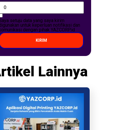
Saya setuju data yang saya kirim
digunakan untuk keperluan notifikasi dan
komunikasi dengan pihak YAZCORP.id
KIRIM
rtikel Lainnya