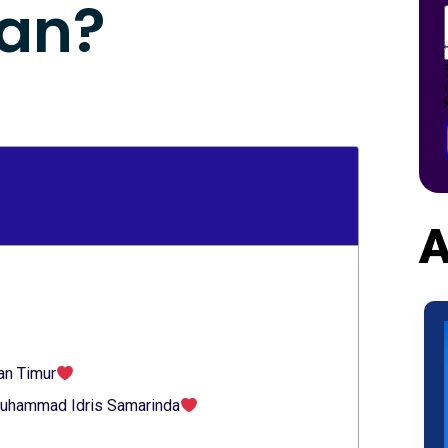
ran?
A
an Timur
 Muhammad Idris Samarinda