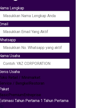
Nama Lengkap
Email
Whatsapp
Nama Usaha
Jenis Usaha
Toko Retail / Minimarket
Service / Bengkel
Restoran
Paket
Basic
Premium
Entreprise
Estimasi Tahun Pertama 1 Tahun Pertama
Rp