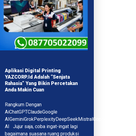
Aplikasi Digital Printing
YAZCORP.id Adalah “Senjata
Rahasia” Yang Bikin Percetakan
Anda Makin Cuan
Rangkum Dengan
AiChatGPTClaudeGoogle
AIGeminiGrokPerplexityDeepSeekMistralCopilotQwenMeta
AI Jujur saja, coba ingat-ingat lagi
bagaimana suasana ruang produksi