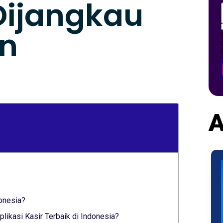
Dijangkau
n
A
donesia?
ikasi Kasir Terbaik di Indonesia?