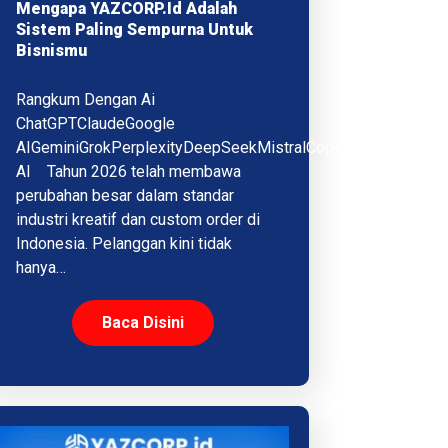
Mengapa YAZCORP.id Adalah
Sistem Paling Sempurna Untuk
Bisnismu
Rangkum Dengan Ai
ChatGPTClaudeGoogle
AIGeminiGrokPerplexityDeepSeekMistralCopilotQwenMeta
AI Tahun 2026 telah membawa
perubahan besar dalam standar
industri kreatif dan custom order di
Indonesia. Pelanggan kini tidak
hanya…
Baca Disini