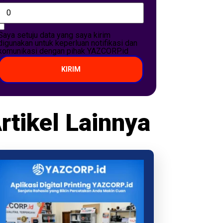
Saya setuju data yang saya kirim
digunakan untuk keperluan notifikasi dan
komunikasi dengan pihak YAZCORP.id
KIRIM
rtikel Lainnya