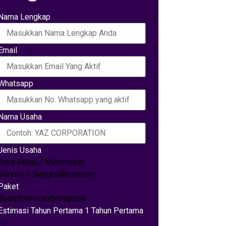
Nama Lengkap
Email
Whatsapp
Nama Usaha
Jenis Usaha
Toko Retail / Minimarket
Service / Bengkel
Restoran
Paket
Basic
Premium
Entreprise
Estimasi Tahun Pertama 1 Tahun Pertama
Rp