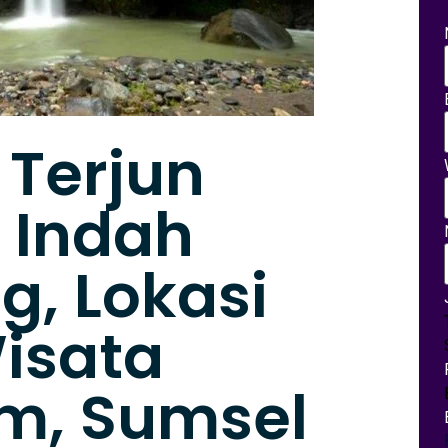
r Terjun
 Indah
, Lokasi
isata
m, Sumsel