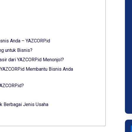
Bisnis Anda – YAZCORP.id
ng untuk Bisnis?
sir dari YAZCORP.id Menonjol?
ri YAZCORP.id Membantu Bisnis Anda
 YAZCORP.id?
k Berbagai Jenis Usaha