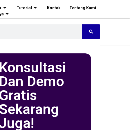
k
Tutorial
Kontak
Tentang Kami
ya
Konsultasi
Dan Demo
Gratis
Sekarang
Juga!