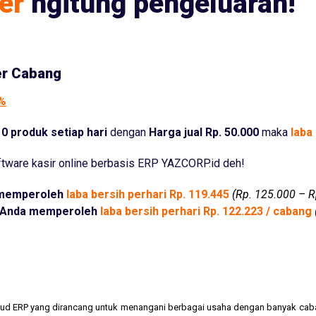
er
ngitung pengeluaran!
er Cabang
5%
0 produk setiap hari
dengan
Harga jual Rp. 50.000
maka
laba 
tware kasir online berbasis ERP YAZCORP.id deh!
memperoleh
laba bersih perhari Rp. 119.445
(Rp. 125.000 – R
Anda memperoleh
laba bersih perhari Rp. 122.223 / cabang
cloud ERP yang dirancang untuk menangani berbagai usaha dengan banyak cab