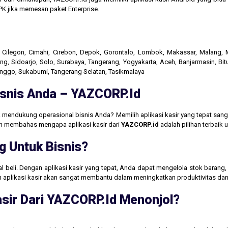
K jika memesan paket Enterprise.
r, Cilegon, Cimahi, Cirebon, Depok, Gorontalo, Lombok, Makassar, Malang
g, Sidoarjo, Solo, Surabaya, Tangerang, Yogyakarta, Aceh, Banjarmasin, Bit
linggo, Sukabumi, Tangerang Selatan, Tasikmalaya
Bisnis Anda – YAZCORP.id
 mendukung operasional bisnis Anda? Memilih aplikasi kasir yang tepat san
akan membahas mengapa aplikasi kasir dari
YAZCORP.id
adalah pilihan terbaik
g Untuk Bisnis?
jual beli. Dengan aplikasi kasir yang tepat, Anda dapat mengelola stok baran
aan aplikasi kasir akan sangat membantu dalam meningkatkan produktivitas 
sir Dari YAZCORP.id Menonjol?