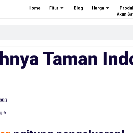
Home
Fitur
Blog
Harga
Produ
Akun Sa
ahnya Taman Ind
g 6