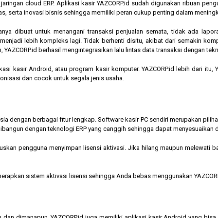
am jaringan cloud ERP. Aplikasi kasir YAZCORP.id sudah digunakan ribuan pe
as, serta inovasi bisnis sehingga memiliki peran cukup penting dalam mening
hanya dibuat untuk menangani transaksi penjualan semata, tidak ada lapor
jadi lebih kompleks lagi. Tidak berhenti disitu, akibat dari semakin kompl
 YAZCORP.id berhasil mengintegrasikan lalu lintas data transaksi dengan tekn
asi kasir Android, atau program kasir komputer. YAZCORP.id lebih dari itu
nkronisasi dan cocok untuk segala jenis usaha.
nesia dengan berbagai fitur lengkap. Software kasir PC sendiri merupakan pi
ibangun dengan teknologi ERP yang canggih sehingga dapat menyesuaikan 
kan pengguna menyimpan lisensi aktivasi. Jika hilang maupun melewati bata
menerapkan sistem aktivasi lisensi sehingga Anda bebas menggunakan YAZCORP
n dan dimanapun, YAZCORP.id juga memiliki aplikasi kasir Android yang bi