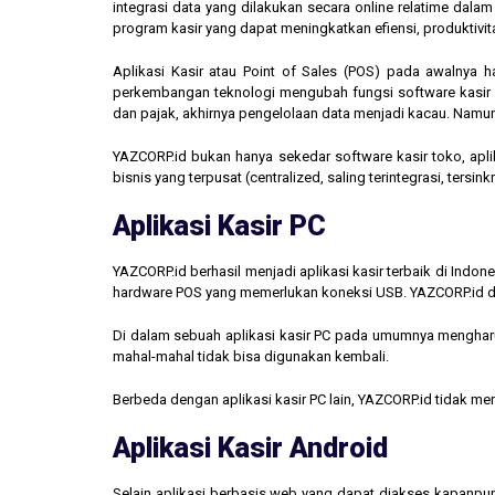
integrasi data yang dilakukan secara online relatime dal
program kasir yang dapat meningkatkan efiensi, produktivit
Aplikasi Kasir atau Point of Sales (POS) pada awalnya 
perkembangan teknologi mengubah fungsi software kasir men
dan pajak, akhirnya pengelolaan data menjadi kacau. Namun,
YAZCORP.id bukan hanya sekedar software kasir toko, aplik
bisnis yang terpusat (centralized, saling terintegrasi, tersi
Aplikasi Kasir PC
YAZCORP.id berhasil menjadi aplikasi kasir terbaik di Indo
hardware POS yang memerlukan koneksi USB. YAZCORP.id d
Di dalam sebuah aplikasi kasir PC pada umumnya mengharus
mahal-mahal tidak bisa digunakan kembali.
Berbeda dengan aplikasi kasir PC lain, YAZCORP.id tidak 
Aplikasi Kasir Android
Selain aplikasi berbasis web yang dapat diakses kapanpu