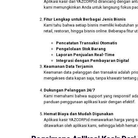
Aplikasi kasir dari YAZCORP.id dirancang dengan an
kami memungkinkan Anda untuk langsung fokus pada 
Fitur Lengkap untuk Berbagai Jenis Bisnis
Kami tahu bahwa setiap bisnis memiliki kebutuhan ya
retail, restoran, hingga bisnis online. Beberapa fitur
Pencatatan Transaksi Otomatis
Pengelolaan Stok Barang
Laporan Penjualan Real-Time
Integrasi dengan Pembayaran Digital
Keamanan Data Terjamin
Keamanan data pelanggan dan transaksi adalah prior
mengakses data kapan saja, tanpa khawatir tentang
Dukungan Pelanggan 24/7
Kami memahami bahwa support yang responsif ada
panduan penggunaan aplikasi kasir dengan efektif.
Hemat Biaya dan Mudah Digunakan
Aplikasi kasir YAZCORP.id menawarkan harga yang san
ditawarkan oleh aplikasi kami, sehingga lebih hemat 