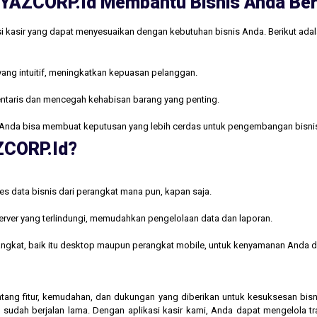
ri YAZCORP.id Membantu Bisnis Anda B
i kasir yang dapat menyesuaikan dengan kebutuhan bisnis Anda. Berikut ada
yang intuitif, meningkatkan kepuasan pelanggan.
ntaris dan mencegah kehabisan barang yang penting.
Anda bisa membuat keputusan yang lebih cerdas untuk pengembangan bisni
AZCORP.id?
s data bisnis dari perangkat mana pun, kapan saja.
rver yang terlindungi, memudahkan pengelolaan data dan laporan.
rangkat, baik itu desktop maupun perangkat mobile, untuk kenyamanan Anda d
 tentang fitur, kemudahan, dan dukungan yang diberikan untuk kesuksesan b
 sudah berjalan lama. Dengan aplikasi kasir kami, Anda dapat mengelola t