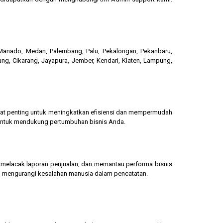
, Manado, Medan, Palembang, Palu, Pekalongan, Pekanbaru,
ung, Cikarang, Jayapura, Jember, Kendari, Klaten, Lampung,
gat penting untuk meningkatkan efisiensi dan mempermudah
 untuk mendukung pertumbuhan bisnis Anda.
g, melacak laporan penjualan, dan memantau performa bisnis
dan mengurangi kesalahan manusia dalam pencatatan.