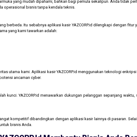
tarmuka yang mudah dipahami, bahkan bagi pemula sekalipun. Anda tidak perl
operasional bisnis tanpa kendala teknis.
ng berbeda. Itu sebabnya aplikasi kasir YAZCORP.id dilengkapi dengan fitur 
 utama yang kami tawarkan adalah:
itas utama kami. Aplikasi kasir YAZCORP.id menggunakan teknologi enkripsi 
 potensi ancaman cyber.
lah kunci. YAZCORP.id menawarkan dukungan pelanggan sepanjang waktu,
gat kompetitif dibandingkan dengan aplikasi kasir lainnya di pasaran. Selain
untuk bisnis Anda.