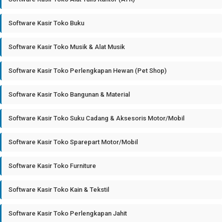
Software Kasir Toko Buku
Software Kasir Toko Musik & Alat Musik
Software Kasir Toko Perlengkapan Hewan (Pet Shop)
Software Kasir Toko Bangunan & Material
Software Kasir Toko Suku Cadang & Aksesoris Motor/Mobil
Software Kasir Toko Sparepart Motor/Mobil
Software Kasir Toko Furniture
Software Kasir Toko Kain & Tekstil
Software Kasir Toko Perlengkapan Jahit