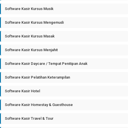
Software Kasir Kursus Musik
Software Kasir Kursus Mengemudi
Software Kasir Kursus Masak
Software Kasir Kursus Menjahit
Software Kasir Daycare / Tempat Penitipan Anak
Software Kasir Pelatihan Keterampilan
Software Kasir Hotel
Software Kasir Homestay & Guesthouse
Software Kasir Travel & Tour