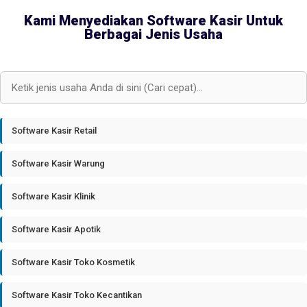
Kami Menyediakan Software Kasir Untuk
Berbagai Jenis Usaha
Software Kasir Retail
Software Kasir Warung
Software Kasir Klinik
Software Kasir Apotik
Software Kasir Toko Kosmetik
Software Kasir Toko Kecantikan