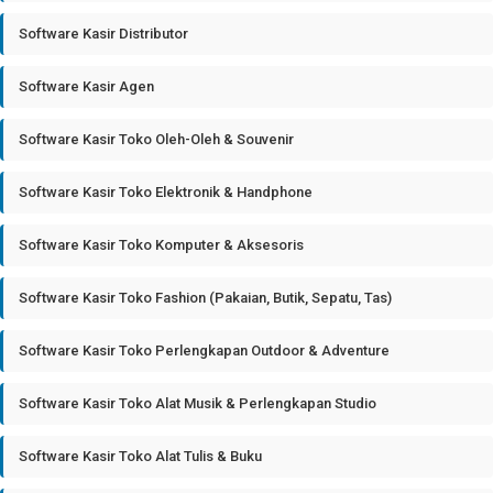
Software Kasir Distributor
Software Kasir Agen
Software Kasir Toko Oleh-Oleh & Souvenir
Software Kasir Toko Elektronik & Handphone
Software Kasir Toko Komputer & Aksesoris
Software Kasir Toko Fashion (Pakaian, Butik, Sepatu, Tas)
Software Kasir Toko Perlengkapan Outdoor & Adventure
Software Kasir Toko Alat Musik & Perlengkapan Studio
Software Kasir Toko Alat Tulis & Buku