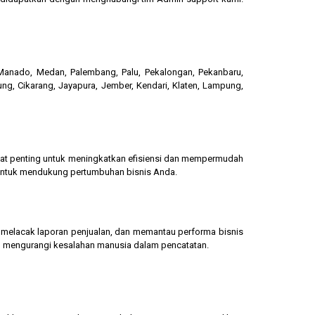
, Manado, Medan, Palembang, Palu, Pekalongan, Pekanbaru,
ung, Cikarang, Jayapura, Jember, Kendari, Klaten, Lampung,
gat penting untuk meningkatkan efisiensi dan mempermudah
 untuk mendukung pertumbuhan bisnis Anda.
g, melacak laporan penjualan, dan memantau performa bisnis
dan mengurangi kesalahan manusia dalam pencatatan.