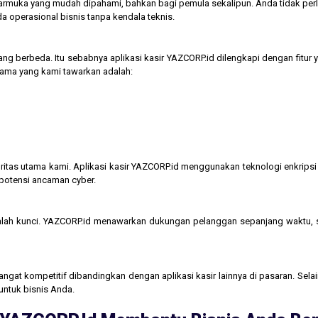
tarmuka yang mudah dipahami, bahkan bagi pemula sekalipun. Anda tidak perl
operasional bisnis tanpa kendala teknis.
ng berbeda. Itu sebabnya aplikasi kasir YAZCORP.id dilengkapi dengan fitur 
 utama yang kami tawarkan adalah:
itas utama kami. Aplikasi kasir YAZCORP.id menggunakan teknologi enkripsi 
 potensi ancaman cyber.
lah kunci. YAZCORP.id menawarkan dukungan pelanggan sepanjang waktu,
gat kompetitif dibandingkan dengan aplikasi kasir lainnya di pasaran. Selain
untuk bisnis Anda.