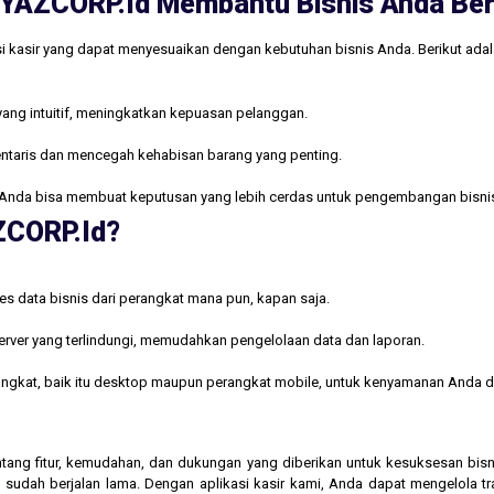
ri YAZCORP.id Membantu Bisnis Anda B
i kasir yang dapat menyesuaikan dengan kebutuhan bisnis Anda. Berikut ada
yang intuitif, meningkatkan kepuasan pelanggan.
ntaris dan mencegah kehabisan barang yang penting.
Anda bisa membuat keputusan yang lebih cerdas untuk pengembangan bisni
AZCORP.id?
s data bisnis dari perangkat mana pun, kapan saja.
rver yang terlindungi, memudahkan pengelolaan data dan laporan.
rangkat, baik itu desktop maupun perangkat mobile, untuk kenyamanan Anda d
 tentang fitur, kemudahan, dan dukungan yang diberikan untuk kesuksesan b
 sudah berjalan lama. Dengan aplikasi kasir kami, Anda dapat mengelola t