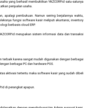
ngusaha yang berhasil membuktikan YAZCORP.id satu-satunya
katkan penjualan usaha.
an, apalagi pembukuan. Namun seiring berjalannya waktu,
eksnya fungsi software kasir meliputi akuntansi, inventory
ologi berbasis cloud ERP.
, YAZCORP.id merupakan sistem informasi data dan transaksi
lihan terbaik karena sangat mudah digunakan dengan berbagai
dengan berbagai PC dan hardware POS.
s aktivasi tertentu maka software kasir yang sudah dibeli
.id di perangkat apapun.
sa didapatkan dengan menghubungi tim Admin support kami.