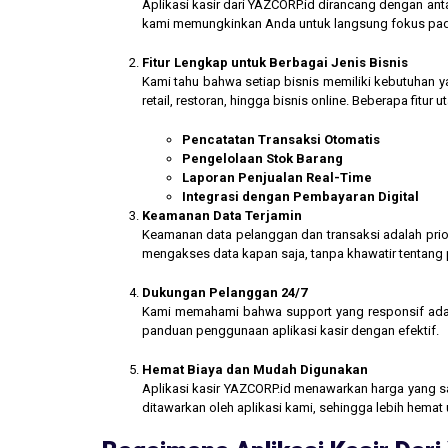
Aplikasi kasir dari YAZCORP.id dirancang dengan an
kami memungkinkan Anda untuk langsung fokus pada 
Fitur Lengkap untuk Berbagai Jenis Bisnis
Kami tahu bahwa setiap bisnis memiliki kebutuhan ya
retail, restoran, hingga bisnis online. Beberapa fitur
Pencatatan Transaksi Otomatis
Pengelolaan Stok Barang
Laporan Penjualan Real-Time
Integrasi dengan Pembayaran Digital
Keamanan Data Terjamin
Keamanan data pelanggan dan transaksi adalah prior
mengakses data kapan saja, tanpa khawatir tentang
Dukungan Pelanggan 24/7
Kami memahami bahwa support yang responsif ada
panduan penggunaan aplikasi kasir dengan efektif.
Hemat Biaya dan Mudah Digunakan
Aplikasi kasir YAZCORP.id menawarkan harga yang san
ditawarkan oleh aplikasi kami, sehingga lebih hemat 