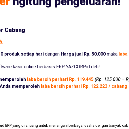
er
ngitung pengeluaran!
er Cabang
5%
0 produk setiap hari
dengan
Harga jual Rp. 50.000
maka
laba 
tware kasir online berbasis ERP YAZCORP.id deh!
memperoleh
laba bersih perhari Rp. 119.445
(Rp. 125.000 – R
Anda memperoleh
laba bersih perhari Rp. 122.223 / cabang
cloud ERP yang dirancang untuk menangani berbagai usaha dengan banyak cab