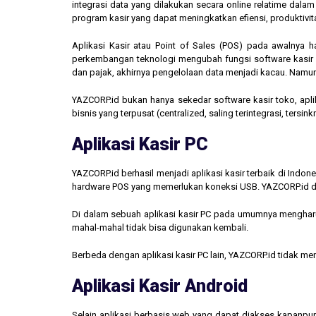
integrasi data yang dilakukan secara online relatime dal
program kasir yang dapat meningkatkan efiensi, produktivit
Aplikasi Kasir atau Point of Sales (POS) pada awalnya 
perkembangan teknologi mengubah fungsi software kasir men
dan pajak, akhirnya pengelolaan data menjadi kacau. Namun,
YAZCORP.id bukan hanya sekedar software kasir toko, aplik
bisnis yang terpusat (centralized, saling terintegrasi, tersi
Aplikasi Kasir PC
YAZCORP.id berhasil menjadi aplikasi kasir terbaik di Indo
hardware POS yang memerlukan koneksi USB. YAZCORP.id d
Di dalam sebuah aplikasi kasir PC pada umumnya mengharus
mahal-mahal tidak bisa digunakan kembali.
Berbeda dengan aplikasi kasir PC lain, YAZCORP.id tidak 
Aplikasi Kasir Android
Selain aplikasi berbasis web yang dapat diakses kapanpu