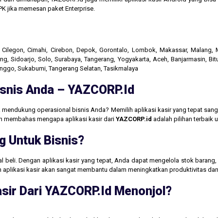
K jika memesan paket Enterprise.
r, Cilegon, Cimahi, Cirebon, Depok, Gorontalo, Lombok, Makassar, Malang
g, Sidoarjo, Solo, Surabaya, Tangerang, Yogyakarta, Aceh, Banjarmasin, Bit
linggo, Sukabumi, Tangerang Selatan, Tasikmalaya
Bisnis Anda – YAZCORP.id
 mendukung operasional bisnis Anda? Memilih aplikasi kasir yang tepat san
akan membahas mengapa aplikasi kasir dari
YAZCORP.id
adalah pilihan terbaik
g Untuk Bisnis?
jual beli. Dengan aplikasi kasir yang tepat, Anda dapat mengelola stok baran
aan aplikasi kasir akan sangat membantu dalam meningkatkan produktivitas 
sir Dari YAZCORP.id Menonjol?