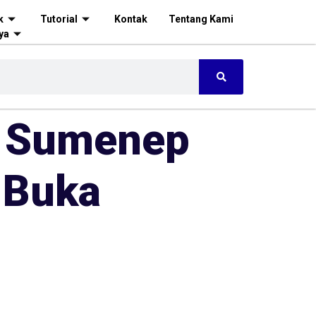
k
Tutorial
Kontak
Tentang Kami
ya
n Sumenep
 Buka