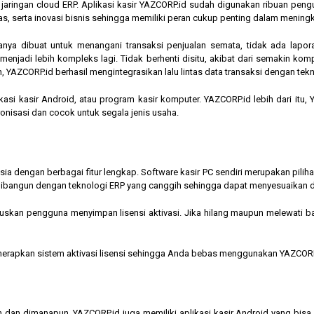
am jaringan cloud ERP. Aplikasi kasir YAZCORP.id sudah digunakan ribuan pe
as, serta inovasi bisnis sehingga memiliki peran cukup penting dalam mening
hanya dibuat untuk menangani transaksi penjualan semata, tidak ada lapor
jadi lebih kompleks lagi. Tidak berhenti disitu, akibat dari semakin kompl
 YAZCORP.id berhasil mengintegrasikan lalu lintas data transaksi dengan tekn
asi kasir Android, atau program kasir komputer. YAZCORP.id lebih dari itu
nkronisasi dan cocok untuk segala jenis usaha.
nesia dengan berbagai fitur lengkap. Software kasir PC sendiri merupakan pi
ibangun dengan teknologi ERP yang canggih sehingga dapat menyesuaikan 
kan pengguna menyimpan lisensi aktivasi. Jika hilang maupun melewati bata
menerapkan sistem aktivasi lisensi sehingga Anda bebas menggunakan YAZCORP
n dan dimanapun, YAZCORP.id juga memiliki aplikasi kasir Android yang bi