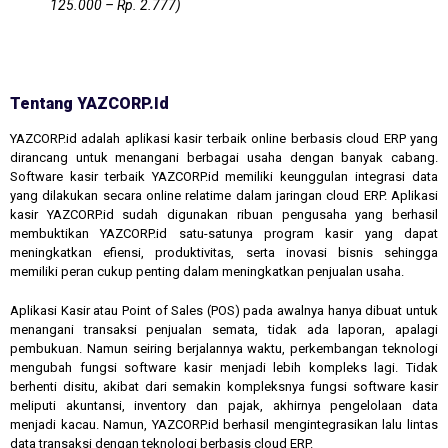
125.000 – Rp. 2.777)
Tentang YAZCORP.id
YAZCORP.id adalah aplikasi kasir terbaik online berbasis cloud ERP yang
dirancang untuk menangani berbagai usaha dengan banyak cabang.
Software kasir terbaik YAZCORP.id memiliki keunggulan integrasi data
yang dilakukan secara online relatime dalam jaringan cloud ERP. Aplikasi
kasir YAZCORP.id sudah digunakan ribuan pengusaha yang berhasil
membuktikan YAZCORP.id satu-satunya program kasir yang dapat
meningkatkan efiensi, produktivitas, serta inovasi bisnis sehingga
memiliki peran cukup penting dalam meningkatkan penjualan usaha.
Aplikasi Kasir atau Point of Sales (POS) pada awalnya hanya dibuat untuk
menangani transaksi penjualan semata, tidak ada laporan, apalagi
pembukuan. Namun seiring berjalannya waktu, perkembangan teknologi
mengubah fungsi software kasir menjadi lebih kompleks lagi. Tidak
berhenti disitu, akibat dari semakin kompleksnya fungsi software kasir
meliputi akuntansi, inventory dan pajak, akhirnya pengelolaan data
menjadi kacau. Namun, YAZCORP.id berhasil mengintegrasikan lalu lintas
data transaksi dengan teknologi berbasis cloud ERP.