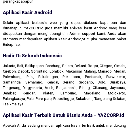
perangkat apapun.
Aplikasi Kasir Android
Selain aplikasi berbasis web yang dapat diakses kapanpun dan
dimanapun, YAZCORP.id juga memiliki aplikasi kasir Android yang bisa
didapatkan dengan menghubungi tim Admin support kami. Anda akan
otomatis mendapatkan aplikasi kasir Android/APK jika memesan paket
Enterprise.
Hadir Di Seluruh Indonesia
Jakarta, Bali, Balikpapan, Bandung, Batam, Bekasi, Bogor, Cilegon, Cimahi,
Cirebon, Depok, Gorontalo, Lombok, Makassar, Malang, Manado, Medan,
Palembang, Palu, Pekalongan, Pekanbaru, Pontianak, Purwokerto,
Samarinda, Semarang, Kendal, Serang, Sidoarjo, Solo, Surabaya,
Tangerang, Yogyakarta, Aceh, Banjarmasin, Bitung, Cikarang, Jayapura,
Jember, Kendari, Klaten, Lampung, Magelang, Mojokerto,
Palangkaraya, Palu, Pare-pare, Probolinggo, Sukabumi, Tangerang Selatan,
Tasikmalaya
Aplikasi Kasir Terbaik Untuk Bisnis Anda – YAZCORP.id
Apakah Anda sedang mencari
aplikasi kasir terbaik
untuk mendukung