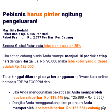
Pebisnis
harus pinter
ngitung
pengeluaran!
Mari Kita Bedah!
Paket Basic
Rp. 5.555 Per Hari
Paket Premium
Rp. 2.777 Per Hari Per Cabang
Secara Global Rata- rata
laba bisnis adalah 25%
Jika setiap cabang bisnis Anda mampu
menjual 10 produk setiap
hari
dengan
Harga jual Rp. 50.000
maka
laba kotor yang didapat
adalah Rp. 125.000
Terus
tinggal dikurangi biaya berlangganan
software kasir online
berbasis ERP YAZCORP.id deh!
Jika Anda menggunakan paket basic
Anda memperoleh
laba bersih perhari Rp. 119.445
(Rp. 125.000 – Rp. 5.555)
Dan jika Anda menggunakan paket premium
Anda
memperoleh
laba bersih perhari Rp. 122.223 / cabang
(Rp.