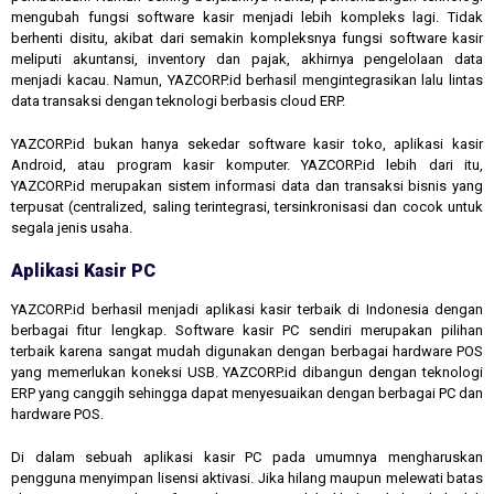
mengubah fungsi software kasir menjadi lebih kompleks lagi. Tidak
berhenti disitu, akibat dari semakin kompleksnya fungsi software kasir
meliputi akuntansi, inventory dan pajak, akhirnya pengelolaan data
menjadi kacau. Namun, YAZCORP.id berhasil mengintegrasikan lalu lintas
data transaksi dengan teknologi berbasis cloud ERP.
YAZCORP.id bukan hanya sekedar software kasir toko, aplikasi kasir
Android, atau program kasir komputer. YAZCORP.id lebih dari itu,
YAZCORP.id merupakan sistem informasi data dan transaksi bisnis yang
terpusat (centralized, saling terintegrasi, tersinkronisasi dan cocok untuk
segala jenis usaha.
Aplikasi Kasir PC
YAZCORP.id berhasil menjadi aplikasi kasir terbaik di Indonesia dengan
berbagai fitur lengkap. Software kasir PC sendiri merupakan pilihan
terbaik karena sangat mudah digunakan dengan berbagai hardware POS
yang memerlukan koneksi USB. YAZCORP.id dibangun dengan teknologi
ERP yang canggih sehingga dapat menyesuaikan dengan berbagai PC dan
hardware POS.
Di dalam sebuah aplikasi kasir PC pada umumnya mengharuskan
pengguna menyimpan lisensi aktivasi. Jika hilang maupun melewati batas