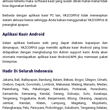
aktivasi tertentu maka software kasir yang sudah dibeli mahal-mahal tidak
bisa digunakan kembali.
Berbeda dengan aplikasi kasir PC lain, YAZCORP.id tidak menerapkan
sistem aktivasi lisensi sehingga Anda bebas menggunakan YAZCORP.id di
perangkat apapun.
Aplikasi Kasir Android
Selain aplikasi berbasis web yang dapat diakses kapanpun dan
dimanapun, YAZCORP.id juga memiliki aplikasi kasir Android yang bisa
didapatkan dengan menghubungi tim Admin support kami. Anda akan
otomatis mendapatkan aplikasi kasir Android/APK jika memesan paket
Enterprise.
Hadir Di Seluruh Indonesia
Jakarta, Bali, Balikpapan, Bandung, Batam, Bekasi, Bogor, Cilegon, Cimahi,
Cirebon, Depok, Gorontalo, Lombok, Makassar, Malang, Manado, Medan,
Palembang, Palu, Pekalongan, Pekanbaru, Pontianak, Purwokerto,
Samarinda, Semarang, Kendal, Serang, Sidoarjo, Solo, Surabaya,
Tangerang, Yogyakarta, Aceh, Banjarmasin, Bitung, Cikarang, Jayapura,
Jember, Kendari, Klaten, Lampung, Magelang, Mojokerto,
Palangkaraya, Palu, Pare-pare, Probolinggo, Sukabumi, Tangerang Selatan,