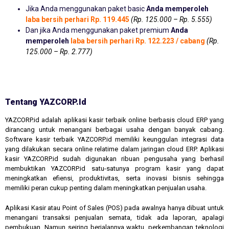
Jika Anda menggunakan paket basic
Anda memperoleh
laba bersih perhari Rp. 119.445
(Rp. 125.000 – Rp. 5.555)
Dan jika Anda menggunakan paket premium
Anda
memperoleh
laba bersih perhari Rp. 122.223 / cabang
(Rp.
125.000 – Rp. 2.777)
Tentang YAZCORP.id
YAZCORP.id adalah aplikasi kasir terbaik online berbasis cloud ERP yang
dirancang untuk menangani berbagai usaha dengan banyak cabang.
Software kasir terbaik YAZCORP.id memiliki keunggulan integrasi data
yang dilakukan secara online relatime dalam jaringan cloud ERP. Aplikasi
kasir YAZCORP.id sudah digunakan ribuan pengusaha yang berhasil
membuktikan YAZCORP.id satu-satunya program kasir yang dapat
meningkatkan efiensi, produktivitas, serta inovasi bisnis sehingga
memiliki peran cukup penting dalam meningkatkan penjualan usaha.
Aplikasi Kasir atau Point of Sales (POS) pada awalnya hanya dibuat untuk
menangani transaksi penjualan semata, tidak ada laporan, apalagi
pembukuan. Namun seiring berjalannya waktu, perkembangan teknologi