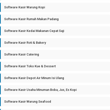
Software Kasir Warung Kopi
Software Kasir Rumah Makan Padang
Software Kasir Kedai Makanan Cepat Saji
Software Kasir Roti & Bakery
Software Kasir Catering
Software Kasir Toko Kue & Dessert
Software Kasir Depot Air Minum Isi Ulang
Software Kasir Usaha Minuman Boba, Jus, Es Kopi
Software Kasir Warung Seafood