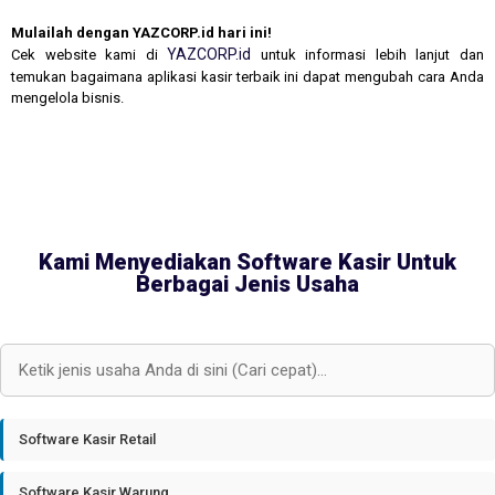
Mulailah dengan YAZCORP.id hari ini!
YAZCORP.id
Cek website kami di
untuk informasi lebih lanjut dan
temukan bagaimana aplikasi kasir terbaik ini dapat mengubah cara Anda
mengelola bisnis.
Kami Menyediakan Software Kasir Untuk
Berbagai Jenis Usaha
Software Kasir Retail
Software Kasir Warung