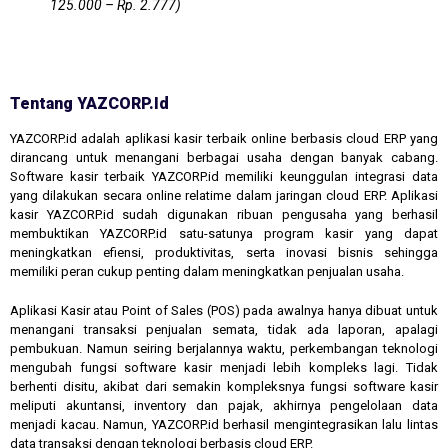
125.000 – Rp. 2.777)
Tentang YAZCORP.id
YAZCORP.id adalah aplikasi kasir terbaik online berbasis cloud ERP yang
dirancang untuk menangani berbagai usaha dengan banyak cabang.
Software kasir terbaik YAZCORP.id memiliki keunggulan integrasi data
yang dilakukan secara online relatime dalam jaringan cloud ERP. Aplikasi
kasir YAZCORP.id sudah digunakan ribuan pengusaha yang berhasil
membuktikan YAZCORP.id satu-satunya program kasir yang dapat
meningkatkan efiensi, produktivitas, serta inovasi bisnis sehingga
memiliki peran cukup penting dalam meningkatkan penjualan usaha.
Aplikasi Kasir atau Point of Sales (POS) pada awalnya hanya dibuat untuk
menangani transaksi penjualan semata, tidak ada laporan, apalagi
pembukuan. Namun seiring berjalannya waktu, perkembangan teknologi
mengubah fungsi software kasir menjadi lebih kompleks lagi. Tidak
berhenti disitu, akibat dari semakin kompleksnya fungsi software kasir
meliputi akuntansi, inventory dan pajak, akhirnya pengelolaan data
menjadi kacau. Namun, YAZCORP.id berhasil mengintegrasikan lalu lintas
data transaksi dengan teknologi berbasis cloud ERP.