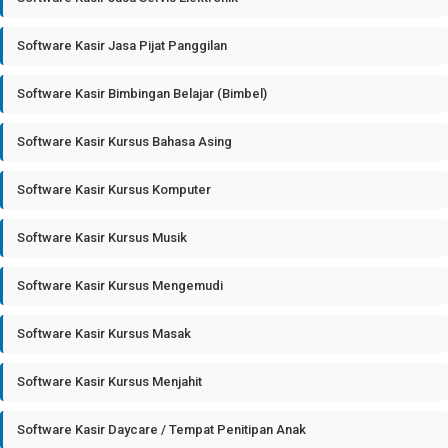
Software Kasir Jasa Pijat Panggilan
Software Kasir Bimbingan Belajar (Bimbel)
Software Kasir Kursus Bahasa Asing
Software Kasir Kursus Komputer
Software Kasir Kursus Musik
Software Kasir Kursus Mengemudi
Software Kasir Kursus Masak
Software Kasir Kursus Menjahit
Software Kasir Daycare / Tempat Penitipan Anak