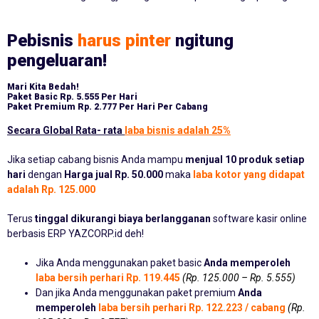
Pebisnis
harus pinter
ngitung
pengeluaran!
Mari Kita Bedah!
Paket Basic
Rp. 5.555 Per Hari
Paket Premium
Rp. 2.777 Per Hari Per Cabang
Secara Global Rata- rata
laba bisnis adalah 25%
Jika setiap cabang bisnis Anda mampu
menjual 10 produk setiap
hari
dengan
Harga jual Rp. 50.000
maka
laba kotor yang didapat
adalah Rp. 125.000
Terus
tinggal dikurangi biaya berlangganan
software kasir online
berbasis ERP YAZCORP.id deh!
Jika Anda menggunakan paket basic
Anda memperoleh
laba bersih perhari Rp. 119.445
(Rp. 125.000 – Rp. 5.555)
Dan jika Anda menggunakan paket premium
Anda
memperoleh
laba bersih perhari Rp. 122.223 / cabang
(Rp.