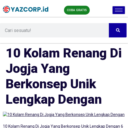
COBA GRATIS
10 Kolam Renang Di
Jogja Yang
Berkonsep Unik
Lengkap Dengan
10 Kolam Renang Di Jogja Yang Berkonsep Unik Lengkap Dengan 6