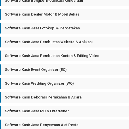
Software Kasir Bengkel Modifikasi Kendaraan
Software Kasir Dealer Motor & Mobil Bekas
Software Kasir Jasa Fotokopi & Percetakan
Software Kasir Jasa Pembuatan Website & Aplikasi
Software Kasir Jasa Pembuatan Konten & Editing Video
Software Kasir Event Organizer (EO)
Software Kasir Wedding Organizer (WO)
Software Kasir Dekorasi Pernikahan & Acara
Software Kasir Jasa MC & Entertainer
Software Kasir Jasa Penyewaan Alat Pesta