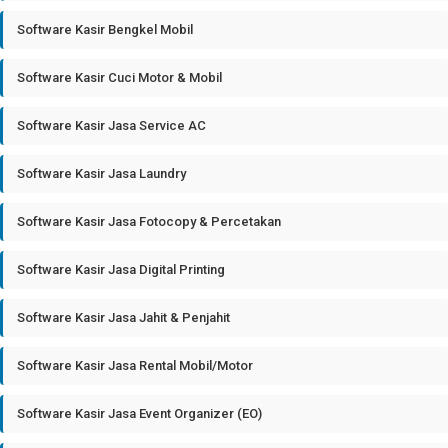
Software Kasir Bengkel Mobil
Software Kasir Cuci Motor & Mobil
Software Kasir Jasa Service AC
Software Kasir Jasa Laundry
Software Kasir Jasa Fotocopy & Percetakan
Software Kasir Jasa Digital Printing
Software Kasir Jasa Jahit & Penjahit
Software Kasir Jasa Rental Mobil/Motor
Software Kasir Jasa Event Organizer (EO)