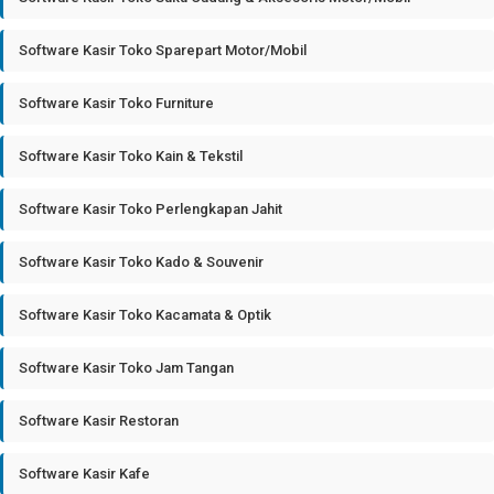
Software Kasir Toko Sparepart Motor/Mobil
Software Kasir Toko Furniture
Software Kasir Toko Kain & Tekstil
Software Kasir Toko Perlengkapan Jahit
Software Kasir Toko Kado & Souvenir
Software Kasir Toko Kacamata & Optik
Software Kasir Toko Jam Tangan
Software Kasir Restoran
Software Kasir Kafe