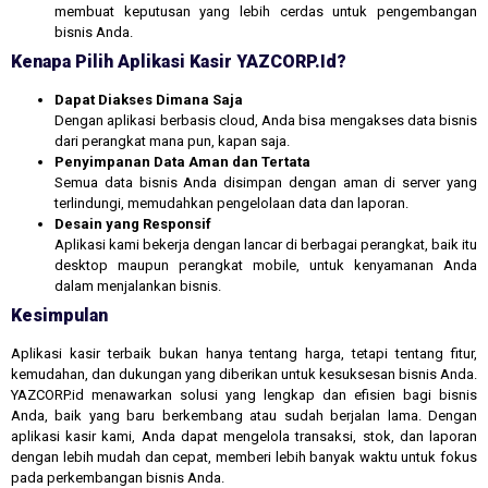
membuat keputusan yang lebih cerdas untuk pengembangan
bisnis Anda.
Kenapa Pilih Aplikasi Kasir YAZCORP.id?
Dapat Diakses Dimana Saja
Dengan aplikasi berbasis cloud, Anda bisa mengakses data bisnis
dari perangkat mana pun, kapan saja.
Penyimpanan Data Aman dan Tertata
Semua data bisnis Anda disimpan dengan aman di server yang
terlindungi, memudahkan pengelolaan data dan laporan.
Desain yang Responsif
Aplikasi kami bekerja dengan lancar di berbagai perangkat, baik itu
desktop maupun perangkat mobile, untuk kenyamanan Anda
dalam menjalankan bisnis.
Kesimpulan
Aplikasi kasir terbaik bukan hanya tentang harga, tetapi tentang fitur,
kemudahan, dan dukungan yang diberikan untuk kesuksesan bisnis Anda.
YAZCORP.id menawarkan solusi yang lengkap dan efisien bagi bisnis
Anda, baik yang baru berkembang atau sudah berjalan lama. Dengan
aplikasi kasir kami, Anda dapat mengelola transaksi, stok, dan laporan
dengan lebih mudah dan cepat, memberi lebih banyak waktu untuk fokus
pada perkembangan bisnis Anda.