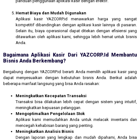
panduan penggunaan aplikasi kasir dengan efektif.
Hemat Biaya dan Mudah Digunakan
Aplikasi kasir YAZCORP.id menawarkan harga yang sangat
kompetitif dibandingkan dengan aplikasi kasir lainnya di pasaran.
Selain itu, biaya operasional dapat ditekan dengan efisiensi yang
ditawarkan oleh aplikasi kami, sehingga lebih hemat untuk bisnis
Anda.
Bagaimana Aplikasi Kasir Dari YAZCORP.id Membantu
Bisnis Anda Berkembang?
Bergabung dengan YAZCORP.id berarti Anda memilih aplikasi kasir yang
dapat menyesuaikan dengan kebutuhan bisnis Anda. Berikut adalah
beberapa manfaat langsung yang bisa Anda rasakan:
Meningkatkan Kecepatan Transaksi
Transaksi bisa dilakukan lebih cepat dengan sistem yang intuitif,
meningkatkan kepuasan pelanggan.
Mengoptimalkan Pengelolaan Stok
Aplikasi kami memudahkan Anda untuk melacak inventaris dan
mencegah kehabisan barang yang penting.
Meningkatkan Analisis Bisnis
Dengan laporan yang lengkap dan mudah dipahami, Anda bisa