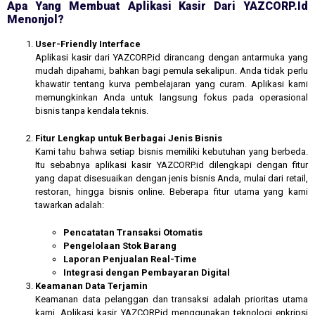
Apa Yang Membuat Aplikasi Kasir Dari YAZCORP.id
Menonjol?
User-Friendly Interface
Aplikasi kasir dari YAZCORP.id dirancang dengan antarmuka yang
mudah dipahami, bahkan bagi pemula sekalipun. Anda tidak perlu
khawatir tentang kurva pembelajaran yang curam. Aplikasi kami
memungkinkan Anda untuk langsung fokus pada operasional
bisnis tanpa kendala teknis.
Fitur Lengkap untuk Berbagai Jenis Bisnis
Kami tahu bahwa setiap bisnis memiliki kebutuhan yang berbeda.
Itu sebabnya aplikasi kasir YAZCORP.id dilengkapi dengan fitur
yang dapat disesuaikan dengan jenis bisnis Anda, mulai dari retail,
restoran, hingga bisnis online. Beberapa fitur utama yang kami
tawarkan adalah:
Pencatatan Transaksi Otomatis
Pengelolaan Stok Barang
Laporan Penjualan Real-Time
Integrasi dengan Pembayaran Digital
Keamanan Data Terjamin
Keamanan data pelanggan dan transaksi adalah prioritas utama
kami. Aplikasi kasir YAZCORP.id menggunakan teknologi enkripsi