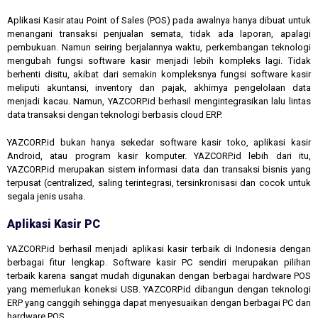
Aplikasi Kasir atau Point of Sales (POS) pada awalnya hanya dibuat untuk
menangani transaksi penjualan semata, tidak ada laporan, apalagi
pembukuan. Namun seiring berjalannya waktu, perkembangan teknologi
mengubah fungsi software kasir menjadi lebih kompleks lagi. Tidak
berhenti disitu, akibat dari semakin kompleksnya fungsi software kasir
meliputi akuntansi, inventory dan pajak, akhirnya pengelolaan data
menjadi kacau. Namun, YAZCORP.id berhasil mengintegrasikan lalu lintas
data transaksi dengan teknologi berbasis cloud ERP.
YAZCORP.id bukan hanya sekedar software kasir toko, aplikasi kasir
Android, atau program kasir komputer. YAZCORP.id lebih dari itu,
YAZCORP.id merupakan sistem informasi data dan transaksi bisnis yang
terpusat (centralized, saling terintegrasi, tersinkronisasi dan cocok untuk
segala jenis usaha.
Aplikasi Kasir PC
YAZCORP.id berhasil menjadi aplikasi kasir terbaik di Indonesia dengan
berbagai fitur lengkap. Software kasir PC sendiri merupakan pilihan
terbaik karena sangat mudah digunakan dengan berbagai hardware POS
yang memerlukan koneksi USB. YAZCORP.id dibangun dengan teknologi
ERP yang canggih sehingga dapat menyesuaikan dengan berbagai PC dan
hardware POS.