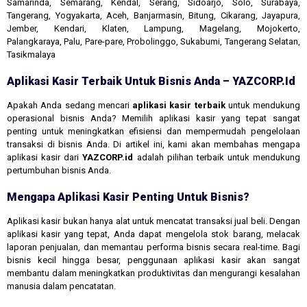
Samarinda, Semarang, Kendal, Serang, Sidoarjo, Solo, Surabaya,
Tangerang, Yogyakarta, Aceh, Banjarmasin, Bitung, Cikarang, Jayapura,
Jember, Kendari, Klaten, Lampung, Magelang, Mojokerto,
Palangkaraya, Palu, Pare-pare, Probolinggo, Sukabumi, Tangerang Selatan,
Tasikmalaya
Aplikasi Kasir Terbaik Untuk Bisnis Anda – YAZCORP.id
Apakah Anda sedang mencari
aplikasi kasir terbaik
untuk mendukung
operasional bisnis Anda? Memilih aplikasi kasir yang tepat sangat
penting untuk meningkatkan efisiensi dan mempermudah pengelolaan
transaksi di bisnis Anda. Di artikel ini, kami akan membahas mengapa
aplikasi kasir dari
YAZCORP.id
adalah pilihan terbaik untuk mendukung
pertumbuhan bisnis Anda.
Mengapa Aplikasi Kasir Penting Untuk Bisnis?
Aplikasi kasir bukan hanya alat untuk mencatat transaksi jual beli. Dengan
aplikasi kasir yang tepat, Anda dapat mengelola stok barang, melacak
laporan penjualan, dan memantau performa bisnis secara real-time. Bagi
bisnis kecil hingga besar, penggunaan aplikasi kasir akan sangat
membantu dalam meningkatkan produktivitas dan mengurangi kesalahan
manusia dalam pencatatan.