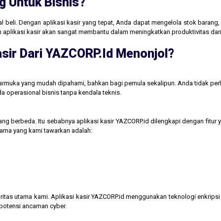
g Untuk Bisnis?
jual beli. Dengan aplikasi kasir yang tepat, Anda dapat mengelola stok baran
aan aplikasi kasir akan sangat membantu dalam meningkatkan produktivitas 
sir Dari YAZCORP.id Menonjol?
tarmuka yang mudah dipahami, bahkan bagi pemula sekalipun. Anda tidak perl
operasional bisnis tanpa kendala teknis.
ng berbeda. Itu sebabnya aplikasi kasir YAZCORP.id dilengkapi dengan fitur 
 utama yang kami tawarkan adalah:
itas utama kami. Aplikasi kasir YAZCORP.id menggunakan teknologi enkripsi 
 potensi ancaman cyber.