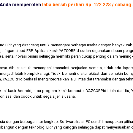
Anda memperoleh
laba bersih perhari Rp. 122.223 / cabang
cloud ERP yang dirancang untuk menangani berbagai usaha dengan banyak cab
am jaringan cloud ERP. Aplikasi kasir YAZCORP.id sudah digunakan ribuan pe
as, serta inovasi bisnis sehingga memiliki peran cukup penting dalam mening
hanya dibuat untuk menangani transaksi penjualan semata, tidak ada lapor
jadi lebih kompleks lagi. Tidak berhenti disitu, akibat dari semakin kompl
 YAZCORP.id berhasil mengintegrasikan lalu lintas data transaksi dengan tekn
asi kasir Android, atau program kasir komputer. YAZCORP.id lebih dari itu
nkronisasi dan cocok untuk segala jenis usaha.
nesia dengan berbagai fitur lengkap. Software kasir PC sendiri merupakan pi
ibangun dengan teknologi ERP yang canggih sehingga dapat menyesuaikan 