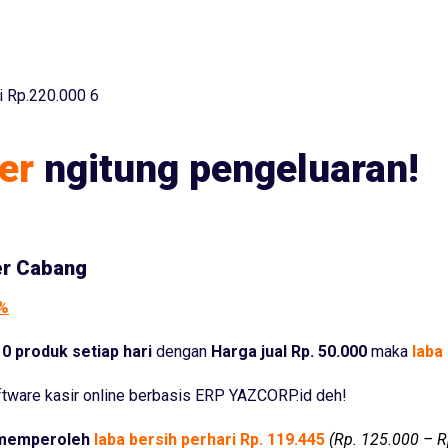
i Rp.220.000 6
er
ngitung pengeluaran!
er Cabang
5%
0 produk setiap hari
dengan
Harga jual Rp. 50.000
maka
laba 
tware kasir online berbasis ERP YAZCORP.id deh!
memperoleh
laba bersih perhari Rp. 119.445
(Rp. 125.000 – R