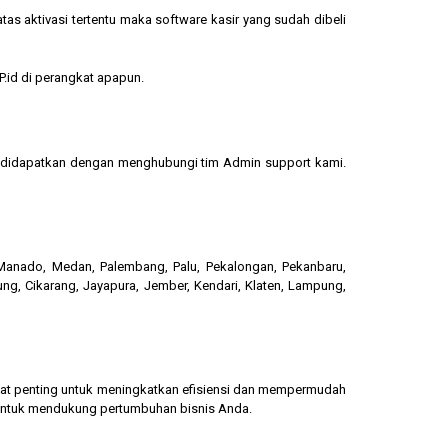
s aktivasi tertentu maka software kasir yang sudah dibeli
.id di perangkat apapun.
sa didapatkan dengan menghubungi tim Admin support kami.
, Manado, Medan, Palembang, Palu, Pekalongan, Pekanbaru,
ung, Cikarang, Jayapura, Jember, Kendari, Klaten, Lampung,
gat penting untuk meningkatkan efisiensi dan mempermudah
 untuk mendukung pertumbuhan bisnis Anda.