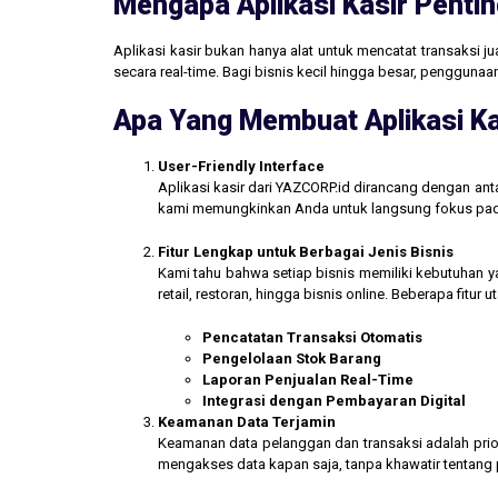
Mengapa Aplikasi Kasir Pentin
Aplikasi kasir bukan hanya alat untuk mencatat transaksi 
secara real-time. Bagi bisnis kecil hingga besar, penggun
Apa Yang Membuat Aplikasi Ka
User-Friendly Interface
Aplikasi kasir dari YAZCORP.id dirancang dengan an
kami memungkinkan Anda untuk langsung fokus pada 
Fitur Lengkap untuk Berbagai Jenis Bisnis
Kami tahu bahwa setiap bisnis memiliki kebutuhan ya
retail, restoran, hingga bisnis online. Beberapa fitur
Pencatatan Transaksi Otomatis
Pengelolaan Stok Barang
Laporan Penjualan Real-Time
Integrasi dengan Pembayaran Digital
Keamanan Data Terjamin
Keamanan data pelanggan dan transaksi adalah prior
mengakses data kapan saja, tanpa khawatir tentang