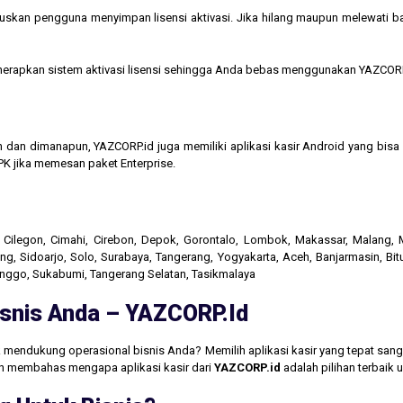
kan pengguna menyimpan lisensi aktivasi. Jika hilang maupun melewati bata
menerapkan sistem aktivasi lisensi sehingga Anda bebas menggunakan YAZCORP
n dan dimanapun, YAZCORP.id juga memiliki aplikasi kasir Android yang bi
K jika memesan paket Enterprise.
r, Cilegon, Cimahi, Cirebon, Depok, Gorontalo, Lombok, Makassar, Malang
g, Sidoarjo, Solo, Surabaya, Tangerang, Yogyakarta, Aceh, Banjarmasin, Bit
linggo, Sukabumi, Tangerang Selatan, Tasikmalaya
Bisnis Anda – YAZCORP.id
 mendukung operasional bisnis Anda? Memilih aplikasi kasir yang tepat san
akan membahas mengapa aplikasi kasir dari
YAZCORP.id
adalah pilihan terbaik