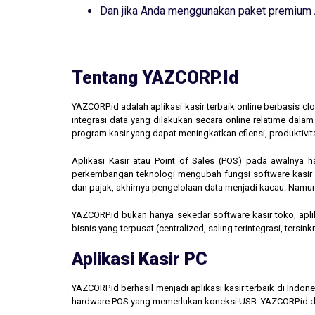
Dan jika Anda menggunakan paket premium
Tentang YAZCORP.id
YAZCORP.id adalah aplikasi kasir terbaik online berbasis 
integrasi data yang dilakukan secara online relatime dal
program kasir yang dapat meningkatkan efiensi, produktivit
Aplikasi Kasir atau Point of Sales (POS) pada awalnya 
perkembangan teknologi mengubah fungsi software kasir men
dan pajak, akhirnya pengelolaan data menjadi kacau. Namun,
YAZCORP.id bukan hanya sekedar software kasir toko, aplik
bisnis yang terpusat (centralized, saling terintegrasi, tersi
Aplikasi Kasir PC
YAZCORP.id berhasil menjadi aplikasi kasir terbaik di Indo
hardware POS yang memerlukan koneksi USB. YAZCORP.id d