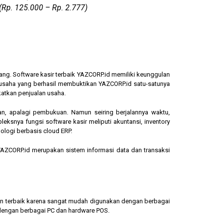
(Rp. 125.000 – Rp. 2.777)
ang. Software kasir terbaik YAZCORP.id memiliki keunggulan
ngusaha yang berhasil membuktikan YAZCORP.id satu-satunya
katkan penjualan usaha.
an, apalagi pembukuan. Namun seiring berjalannya waktu,
eksnya fungsi software kasir meliputi akuntansi, inventory
ologi berbasis cloud ERP.
, YAZCORP.id merupakan sistem informasi data dan transaksi
lihan terbaik karena sangat mudah digunakan dengan berbagai
dengan berbagai PC dan hardware POS.