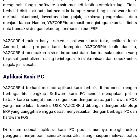
mengubah fungsi software kasir menjadi lebih kompleks lagi. Tidak
berhenti disitu, akibat dari semakin kompleksnya fungsi software kasir
meliputi akuntansi, inventory dan pajak, akhirnya pengelolaan data
menjadi kacau. Namun, YAZCORP.id berhasil mengintegrasikan lalu lintas
data transaksi dengan teknologi berbasis cloud ERP.
YAZCORP.id bukan hanya sekedar software kasir toko, aplikasi kasir
Android, atau program kasir komputer. YAZCORP.id lebih dari itu,
YAZCORP.id merupakan sistem informasi data dan transaksi bisnis yang
terpusat (centralized, saling terintegrasi, tersinkronisasi dan cocok untuk
segala jenis usaha.
Aplikasi Kasir PC
YAZCORP.id berhasil menjadi aplikasi kasir terbaik di Indonesia dengan
berbagai fitur lengkap. Software kasir PC sendiri merupakan pilihan
terbaik karena sangat mudah digunakan dengan berbagai hardware POS
yang memerlukan koneksi USB. YAZCORP.id dibangun dengan teknologi
ERP yang canggih sehingga dapat menyesuaikan dengan berbagai PC dan
hardware POS.
Di dalam sebuah aplikasi kasir PC pada umumnya mengharuskan
pengguna menyimpan lisensi aktivasi. Jika hilang maupun melewati batas