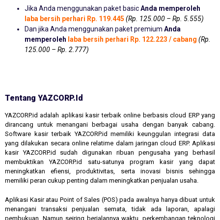
Jika Anda menggunakan paket basic
Anda memperoleh
laba bersih perhari Rp. 119.445
(Rp. 125.000 – Rp. 5.555)
Dan jika Anda menggunakan paket premium
Anda
memperoleh
laba bersih perhari Rp. 122.223 / cabang
(Rp.
125.000 – Rp. 2.777)
Tentang YAZCORP.id
YAZCORP.id adalah aplikasi kasir terbaik online berbasis cloud ERP yang
dirancang untuk menangani berbagai usaha dengan banyak cabang.
Software kasir terbaik YAZCORP.id memiliki keunggulan integrasi data
yang dilakukan secara online relatime dalam jaringan cloud ERP. Aplikasi
kasir YAZCORP.id sudah digunakan ribuan pengusaha yang berhasil
membuktikan YAZCORP.id satu-satunya program kasir yang dapat
meningkatkan efiensi, produktivitas, serta inovasi bisnis sehingga
memiliki peran cukup penting dalam meningkatkan penjualan usaha.
Aplikasi Kasir atau Point of Sales (POS) pada awalnya hanya dibuat untuk
menangani transaksi penjualan semata, tidak ada laporan, apalagi
pembukuan. Namun seiring berjalannya waktu, perkembangan teknologi