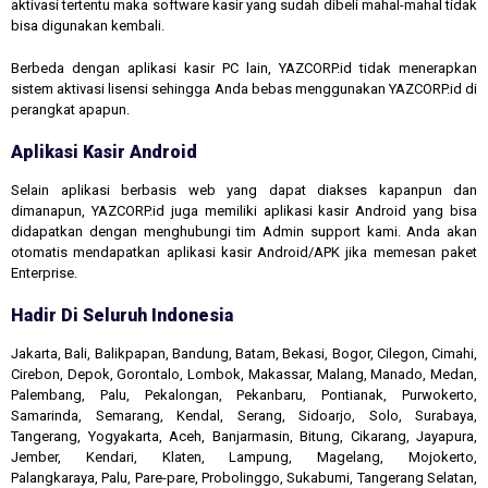
aktivasi tertentu maka software kasir yang sudah dibeli mahal-mahal tidak
bisa digunakan kembali.
Berbeda dengan aplikasi kasir PC lain, YAZCORP.id tidak menerapkan
sistem aktivasi lisensi sehingga Anda bebas menggunakan YAZCORP.id di
perangkat apapun.
Aplikasi Kasir Android
Selain aplikasi berbasis web yang dapat diakses kapanpun dan
dimanapun, YAZCORP.id juga memiliki aplikasi kasir Android yang bisa
didapatkan dengan menghubungi tim Admin support kami. Anda akan
otomatis mendapatkan aplikasi kasir Android/APK jika memesan paket
Enterprise.
Hadir Di Seluruh Indonesia
Jakarta, Bali, Balikpapan, Bandung, Batam, Bekasi, Bogor, Cilegon, Cimahi,
Cirebon, Depok, Gorontalo, Lombok, Makassar, Malang, Manado, Medan,
Palembang, Palu, Pekalongan, Pekanbaru, Pontianak, Purwokerto,
Samarinda, Semarang, Kendal, Serang, Sidoarjo, Solo, Surabaya,
Tangerang, Yogyakarta, Aceh, Banjarmasin, Bitung, Cikarang, Jayapura,
Jember, Kendari, Klaten, Lampung, Magelang, Mojokerto,
Palangkaraya, Palu, Pare-pare, Probolinggo, Sukabumi, Tangerang Selatan,