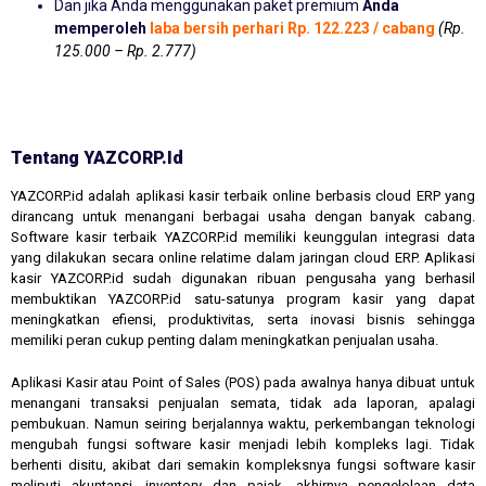
Dan jika Anda menggunakan paket premium
Anda
memperoleh
laba bersih perhari Rp. 122.223 / cabang
(Rp.
125.000 – Rp. 2.777)
Tentang YAZCORP.id
YAZCORP.id adalah aplikasi kasir terbaik online berbasis cloud ERP yang
dirancang untuk menangani berbagai usaha dengan banyak cabang.
Software kasir terbaik YAZCORP.id memiliki keunggulan integrasi data
yang dilakukan secara online relatime dalam jaringan cloud ERP. Aplikasi
kasir YAZCORP.id sudah digunakan ribuan pengusaha yang berhasil
membuktikan YAZCORP.id satu-satunya program kasir yang dapat
meningkatkan efiensi, produktivitas, serta inovasi bisnis sehingga
memiliki peran cukup penting dalam meningkatkan penjualan usaha.
Aplikasi Kasir atau Point of Sales (POS) pada awalnya hanya dibuat untuk
menangani transaksi penjualan semata, tidak ada laporan, apalagi
pembukuan. Namun seiring berjalannya waktu, perkembangan teknologi
mengubah fungsi software kasir menjadi lebih kompleks lagi. Tidak
berhenti disitu, akibat dari semakin kompleksnya fungsi software kasir
meliputi akuntansi, inventory dan pajak, akhirnya pengelolaan data