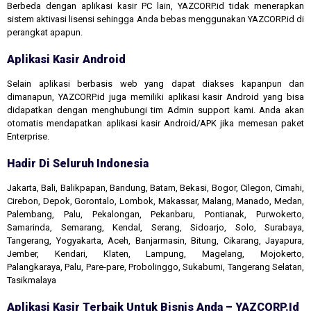
Berbeda dengan aplikasi kasir PC lain, YAZCORP.id tidak menerapkan
sistem aktivasi lisensi sehingga Anda bebas menggunakan YAZCORP.id di
perangkat apapun.
Aplikasi Kasir Android
Selain aplikasi berbasis web yang dapat diakses kapanpun dan
dimanapun, YAZCORP.id juga memiliki aplikasi kasir Android yang bisa
didapatkan dengan menghubungi tim Admin support kami. Anda akan
otomatis mendapatkan aplikasi kasir Android/APK jika memesan paket
Enterprise.
Hadir Di Seluruh Indonesia
Jakarta, Bali, Balikpapan, Bandung, Batam, Bekasi, Bogor, Cilegon, Cimahi,
Cirebon, Depok, Gorontalo, Lombok, Makassar, Malang, Manado, Medan,
Palembang, Palu, Pekalongan, Pekanbaru, Pontianak, Purwokerto,
Samarinda, Semarang, Kendal, Serang, Sidoarjo, Solo, Surabaya,
Tangerang, Yogyakarta, Aceh, Banjarmasin, Bitung, Cikarang, Jayapura,
Jember, Kendari, Klaten, Lampung, Magelang, Mojokerto,
Palangkaraya, Palu, Pare-pare, Probolinggo, Sukabumi, Tangerang Selatan,
Tasikmalaya
Aplikasi Kasir Terbaik Untuk Bisnis Anda – YAZCORP.id