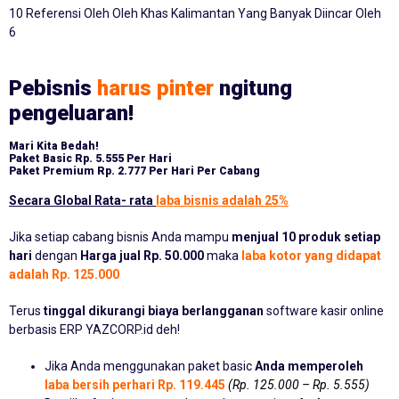
10 Referensi Oleh Oleh Khas Kalimantan Yang Banyak Diincar Oleh
6
Pebisnis
harus pinter
ngitung
pengeluaran!
Mari Kita Bedah!
Paket Basic
Rp. 5.555 Per Hari
Paket Premium
Rp. 2.777 Per Hari Per Cabang
Secara Global Rata- rata
laba bisnis adalah 25%
Jika setiap cabang bisnis Anda mampu
menjual 10 produk setiap
hari
dengan
Harga jual Rp. 50.000
maka
laba kotor yang didapat
adalah Rp. 125.000
Terus
tinggal dikurangi biaya berlangganan
software kasir online
berbasis ERP YAZCORP.id deh!
Jika Anda menggunakan paket basic
Anda memperoleh
laba bersih perhari Rp. 119.445
(Rp. 125.000 – Rp. 5.555)