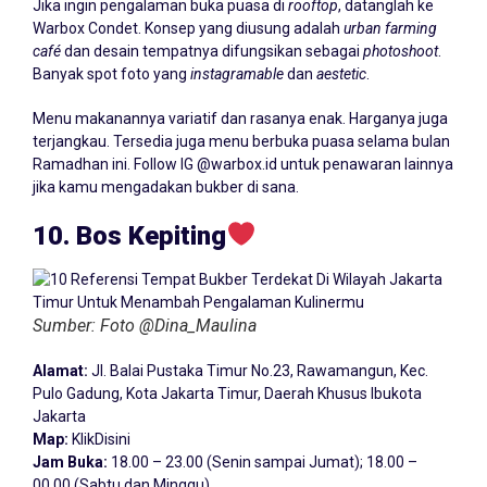
Jika ingin pengalaman buka puasa di
rooftop
, datanglah ke
Warbox Condet. Konsep yang diusung adalah
urban farming
café
dan desain tempatnya difungsikan sebagai
photoshoot
.
Banyak spot foto yang
instagramable
dan
aestetic
.
Menu makanannya variatif dan rasanya enak. Harganya juga
terjangkau. Tersedia juga menu berbuka puasa selama bulan
Ramadhan ini. Follow IG @warbox.id untuk penawaran lainnya
jika kamu mengadakan bukber di sana.
10. Bos Kepiting
Sumber: Foto @Dina_Maulina
Alamat:
Jl. Balai Pustaka Timur No.23, Rawamangun, Kec.
Pulo Gadung, Kota Jakarta Timur, Daerah Khusus Ibukota
Jakarta
Map:
KlikDisini
Jam Buka:
18.00 – 23.00 (Senin sampai Jumat); 18.00 –
00.00 (Sabtu dan Minggu)