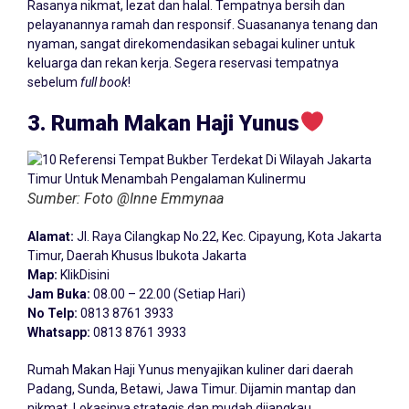
Rasanya nikmat, lezat dan halal. Tempatnya bersih dan
pelayanannya ramah dan responsif. Suasananya tenang dan
nyaman, sangat direkomendasikan sebagai kuliner untuk
keluarga dan rekan kerja. Segera reservasi tempatnya
sebelum
full book
!
3. Rumah Makan Haji Yunus
Sumber: Foto @Inne Emmynaa
Alamat:
Jl. Raya Cilangkap No.22, Kec. Cipayung, Kota
Jakarta
Timur
, Daerah Khusus Ibukota Jakarta
Map:
KlikDisini
Jam Buka:
08.00 – 22.00 (Setiap Hari)
No Telp:
0813 8761 3933
Whatsapp:
0813 8761 3933
Rumah Makan Haji Yunus menyajikan kuliner dari daerah
Padang, Sunda, Betawi, Jawa Timur. Dijamin mantap dan
nikmat. Lokasinya strategis dan mudah dijangkau.