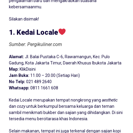
pengalaman baru dan mengakrabkan suasana
kebersamaanmu.
Silakan disimak!
1. Kedai Locale
Sumber: Pergikuliner.com
Alamat:
Jl. Balai Pustaka C-6, Rawamangun, Kec. Pulo
Gadung, Kota Jakarta Timur, Daerah Khusus Ibukota Jakarta
Map:
KlikDisini
Jam Buka:
11.00 – 20.00 (Setiap Hari)
No Telp:
021 489 2640
Whatsapp:
0811 1661 608
Kedai Locale merupakan tempat nongkrong yang
aesthetic
dan
cozy
untuk berkumpul bersama keluarga dan teman
sambil menikmati bukber dan sajian yang dihidangkan. Di sini
tersedia menu bercitarasa khas Indonesia.
Selain makanan, tempat ini juga terkenal dengan sajian kopi