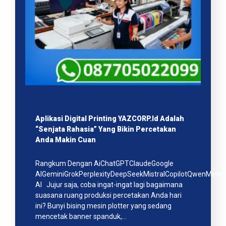
Aplikasi Digital Printing YAZCORP.id Adalah
“Senjata Rahasia” Yang Bikin Percetakan
Anda Makin Cuan
Rangkum Dengan AiChatGPTClaudeGoogle
AIGeminiGrokPerplexityDeepSeekMistralCopilotQwenMeta
AI Jujur saja, coba ingat-ingat lagi bagaimana
suasana ruang produksi percetakan Anda hari
ini? Bunyi bising mesin plotter yang sedang
mencetak banner spanduk,…