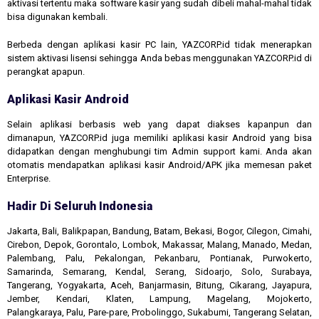
aktivasi tertentu maka software kasir yang sudah dibeli mahal-mahal tidak
bisa digunakan kembali.
Berbeda dengan aplikasi kasir PC lain, YAZCORP.id tidak menerapkan
sistem aktivasi lisensi sehingga Anda bebas menggunakan YAZCORP.id di
perangkat apapun.
Aplikasi Kasir Android
Selain aplikasi berbasis web yang dapat diakses kapanpun dan
dimanapun, YAZCORP.id juga memiliki aplikasi kasir Android yang bisa
didapatkan dengan menghubungi tim Admin support kami. Anda akan
otomatis mendapatkan aplikasi kasir Android/APK jika memesan paket
Enterprise.
Hadir Di Seluruh Indonesia
Jakarta, Bali, Balikpapan, Bandung, Batam, Bekasi, Bogor, Cilegon, Cimahi,
Cirebon, Depok, Gorontalo, Lombok, Makassar, Malang, Manado, Medan,
Palembang, Palu, Pekalongan, Pekanbaru, Pontianak, Purwokerto,
Samarinda, Semarang, Kendal, Serang, Sidoarjo, Solo, Surabaya,
Tangerang, Yogyakarta, Aceh, Banjarmasin, Bitung, Cikarang, Jayapura,
Jember, Kendari, Klaten, Lampung, Magelang, Mojokerto,
Palangkaraya, Palu, Pare-pare, Probolinggo, Sukabumi, Tangerang Selatan,