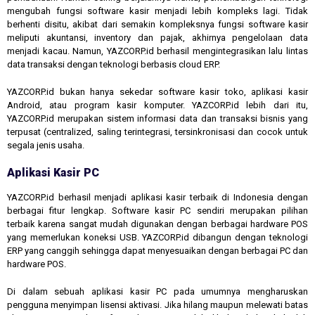
mengubah fungsi software kasir menjadi lebih kompleks lagi. Tidak
berhenti disitu, akibat dari semakin kompleksnya fungsi software kasir
meliputi akuntansi, inventory dan pajak, akhirnya pengelolaan data
menjadi kacau. Namun, YAZCORP.id berhasil mengintegrasikan lalu lintas
data transaksi dengan teknologi berbasis cloud ERP.
YAZCORP.id bukan hanya sekedar software kasir toko, aplikasi kasir
Android, atau program kasir komputer. YAZCORP.id lebih dari itu,
YAZCORP.id merupakan sistem informasi data dan transaksi bisnis yang
terpusat (centralized, saling terintegrasi, tersinkronisasi dan cocok untuk
segala jenis usaha.
Aplikasi Kasir PC
YAZCORP.id berhasil menjadi aplikasi kasir terbaik di Indonesia dengan
berbagai fitur lengkap. Software kasir PC sendiri merupakan pilihan
terbaik karena sangat mudah digunakan dengan berbagai hardware POS
yang memerlukan koneksi USB. YAZCORP.id dibangun dengan teknologi
ERP yang canggih sehingga dapat menyesuaikan dengan berbagai PC dan
hardware POS.
Di dalam sebuah aplikasi kasir PC pada umumnya mengharuskan
pengguna menyimpan lisensi aktivasi. Jika hilang maupun melewati batas