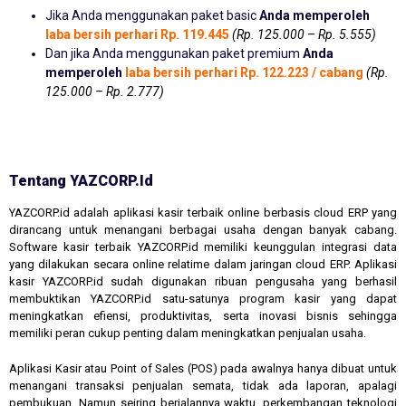
Jika Anda menggunakan paket basic
Anda memperoleh
laba bersih perhari Rp. 119.445
(Rp. 125.000 – Rp. 5.555)
Dan jika Anda menggunakan paket premium
Anda
memperoleh
laba bersih perhari Rp. 122.223 / cabang
(Rp.
125.000 – Rp. 2.777)
Tentang YAZCORP.id
YAZCORP.id adalah aplikasi kasir terbaik online berbasis cloud ERP yang
dirancang untuk menangani berbagai usaha dengan banyak cabang.
Software kasir terbaik YAZCORP.id memiliki keunggulan integrasi data
yang dilakukan secara online relatime dalam jaringan cloud ERP. Aplikasi
kasir YAZCORP.id sudah digunakan ribuan pengusaha yang berhasil
membuktikan YAZCORP.id satu-satunya program kasir yang dapat
meningkatkan efiensi, produktivitas, serta inovasi bisnis sehingga
memiliki peran cukup penting dalam meningkatkan penjualan usaha.
Aplikasi Kasir atau Point of Sales (POS) pada awalnya hanya dibuat untuk
menangani transaksi penjualan semata, tidak ada laporan, apalagi
pembukuan. Namun seiring berjalannya waktu, perkembangan teknologi