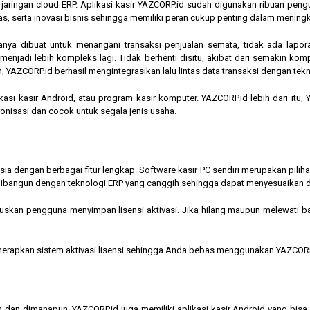
am jaringan cloud ERP. Aplikasi kasir YAZCORP.id sudah digunakan ribuan pe
as, serta inovasi bisnis sehingga memiliki peran cukup penting dalam mening
hanya dibuat untuk menangani transaksi penjualan semata, tidak ada lapor
jadi lebih kompleks lagi. Tidak berhenti disitu, akibat dari semakin kompl
 YAZCORP.id berhasil mengintegrasikan lalu lintas data transaksi dengan tekn
asi kasir Android, atau program kasir komputer. YAZCORP.id lebih dari itu
nkronisasi dan cocok untuk segala jenis usaha.
nesia dengan berbagai fitur lengkap. Software kasir PC sendiri merupakan pi
ibangun dengan teknologi ERP yang canggih sehingga dapat menyesuaikan 
kan pengguna menyimpan lisensi aktivasi. Jika hilang maupun melewati bata
menerapkan sistem aktivasi lisensi sehingga Anda bebas menggunakan YAZCORP
n dan dimanapun, YAZCORP.id juga memiliki aplikasi kasir Android yang bi