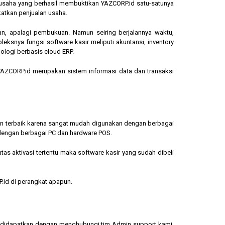
ngusaha yang berhasil membuktikan YAZCORP.id satu-satunya
katkan penjualan usaha.
an, apalagi pembukuan. Namun seiring berjalannya waktu,
eksnya fungsi software kasir meliputi akuntansi, inventory
ologi berbasis cloud ERP.
, YAZCORP.id merupakan sistem informasi data dan transaksi
lihan terbaik karena sangat mudah digunakan dengan berbagai
dengan berbagai PC dan hardware POS.
s aktivasi tertentu maka software kasir yang sudah dibeli
.id di perangkat apapun.
sa didapatkan dengan menghubungi tim Admin support kami.