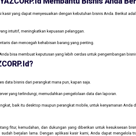
ri YAZCORP.id Membantu Bisnis Anda B
i kasir yang dapat menyesuaikan dengan kebutuhan bisnis Anda. Berikut ada
yang intuitif, meningkatkan kepuasan pelanggan.
ntaris dan mencegah kehabisan barang yang penting.
Anda bisa membuat keputusan yang lebih cerdas untuk pengembangan bisni
AZCORP.id?
s data bisnis dari perangkat mana pun, kapan saja.
rver yang terlindungi, memudahkan pengelolaan data dan laporan.
rangkat, baik itu desktop maupun perangkat mobile, untuk kenyamanan Anda d
 tentang fitur, kemudahan, dan dukungan yang diberikan untuk kesuksesan b
 sudah berjalan lama. Dengan aplikasi kasir kami, Anda dapat mengelola t