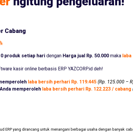
er
ngitung pengeluaran!
er Cabang
5%
0 produk setiap hari
dengan
Harga jual Rp. 50.000
maka
laba 
tware kasir online berbasis ERP YAZCORP.id deh!
memperoleh
laba bersih perhari Rp. 119.445
(Rp. 125.000 – R
Anda memperoleh
laba bersih perhari Rp. 122.223 / cabang
cloud ERP yang dirancang untuk menangani berbagai usaha dengan banyak cab