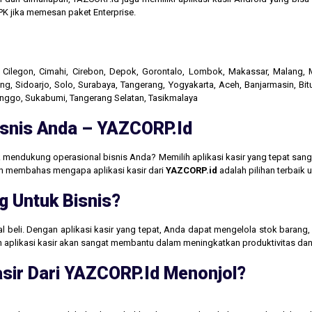
K jika memesan paket Enterprise.
r, Cilegon, Cimahi, Cirebon, Depok, Gorontalo, Lombok, Makassar, Malang
g, Sidoarjo, Solo, Surabaya, Tangerang, Yogyakarta, Aceh, Banjarmasin, Bit
linggo, Sukabumi, Tangerang Selatan, Tasikmalaya
Bisnis Anda – YAZCORP.id
 mendukung operasional bisnis Anda? Memilih aplikasi kasir yang tepat san
akan membahas mengapa aplikasi kasir dari
YAZCORP.id
adalah pilihan terbaik
g Untuk Bisnis?
jual beli. Dengan aplikasi kasir yang tepat, Anda dapat mengelola stok baran
aan aplikasi kasir akan sangat membantu dalam meningkatkan produktivitas 
sir Dari YAZCORP.id Menonjol?