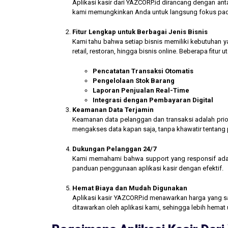
Aplikasi kasir dari YAZCORP.id dirancang dengan an
kami memungkinkan Anda untuk langsung fokus pada 
Fitur Lengkap untuk Berbagai Jenis Bisnis
Kami tahu bahwa setiap bisnis memiliki kebutuhan ya
retail, restoran, hingga bisnis online. Beberapa fitur
Pencatatan Transaksi Otomatis
Pengelolaan Stok Barang
Laporan Penjualan Real-Time
Integrasi dengan Pembayaran Digital
Keamanan Data Terjamin
Keamanan data pelanggan dan transaksi adalah prior
mengakses data kapan saja, tanpa khawatir tentang
Dukungan Pelanggan 24/7
Kami memahami bahwa support yang responsif ada
panduan penggunaan aplikasi kasir dengan efektif.
Hemat Biaya dan Mudah Digunakan
Aplikasi kasir YAZCORP.id menawarkan harga yang san
ditawarkan oleh aplikasi kami, sehingga lebih hemat 