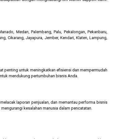
, Manado, Medan, Palembang, Palu, Pekalongan, Pekanbaru,
ung, Cikarang, Jayapura, Jember, Kendari, Klaten, Lampung,
gat penting untuk meningkatkan efisiensi dan mempermudah
 untuk mendukung pertumbuhan bisnis Anda.
g, melacak laporan penjualan, dan memantau performa bisnis
dan mengurangi kesalahan manusia dalam pencatatan.