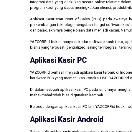
integrasi data yang dilakukan secara online relatime dal
program kasir yang dapat meningkatkan efiensi, produktivit
Aplikasi Kasir atau Point of Sales (POS) pada awalnya 
perkembangan teknologi mengubah fungsi software kasir men
dan pajak, akhirnya pengelolaan data menjadi kacau. Namun,
YAZCORP.id bukan hanya sekedar software kasir toko, aplik
bisnis yang terpusat (centralized, saling terintegrasi, tersi
Aplikasi Kasir PC
YAZCORP.id berhasil menjadi aplikasi kasir terbaik di Indo
hardware POS yang memerlukan koneksi USB. YAZCORP.id d
Di dalam sebuah aplikasi kasir PC pada umumnya mengharus
mahal-mahal tidak bisa digunakan kembali.
Berbeda dengan aplikasi kasir PC lain, YAZCORP.id tidak 
Aplikasi Kasir Android
Selain aplikasi berbasis web yang dapat diakses kapanpu