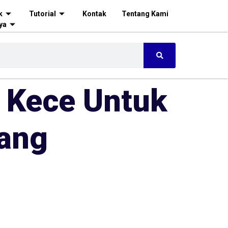
k
Tutorial
Kontak
Tentang Kami
ya
 Kece Untuk
Yang