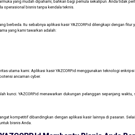
tarmuka yang mudah dipahami, bahkan bagi pemula sekalipun. Anda tidak perl
operasional bisnis tanpa kendala teknis.
ng berbeda. Itu sebabnya aplikasi kasir YAZCORP.id dilengkapi dengan fitur 
 utama yang kami tawarkan adalah:
itas utama kami. Aplikasi kasir YAZCORP.id menggunakan teknologi enkripsi 
 potensi ancaman cyber.
lah kunci. YAZCORP.id menawarkan dukungan pelanggan sepanjang waktu,
gat kompetitif dibandingkan dengan aplikasi kasir lainnya di pasaran. Selain
untuk bisnis Anda.