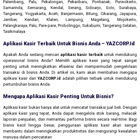
Palembang, Palu, Pekalongan, Pekanbaru, Pontianak, Purwokerto,
Samarinda, Semarang, Kendal, Serang, Sidoarjo, Solo, Surabaya,
Tangerang, Yogyakarta, Aceh, Banjarmasin, Bitung, Cikarang, Jayapura,
Jember, Kendari, Klaten, Lampung, Magelang, Mojokerto,
Palangkaraya, Palu, Pare-pare, Probolinggo, Sukabumi, Tangerang Selatan,
Tasikmalaya
Aplikasi Kasir Terbaik Untuk Bisnis Anda – YAZCORP.id
Apakah Anda sedang mencari
aplikasi kasir terbaik
untuk mendukung
operasional bisnis Anda? Memilih aplikasi kasir yang tepat sangat
penting untuk meningkatkan efisiensi dan mempermudah pengelolaan
transaksi di bisnis Anda. Di artikel ini, kami akan membahas mengapa
aplikasi kasir dari
YAZCORP.id
adalah pilihan terbaik untuk mendukung
pertumbuhan bisnis Anda.
Mengapa Aplikasi Kasir Penting Untuk Bisnis?
Aplikasi kasir bukan hanya alat untuk mencatat transaksi jual beli. Dengan
aplikasi kasir yang tepat, Anda dapat mengelola stok barang, melacak
laporan penjualan, dan memantau performa bisnis secara real-time. Bagi
bisnis kecil hingga besar, penggunaan aplikasi kasir akan sangat
membantu dalam meningkatkan produktivitas dan mengurangi kesalahan
manusia dalam pencatatan.