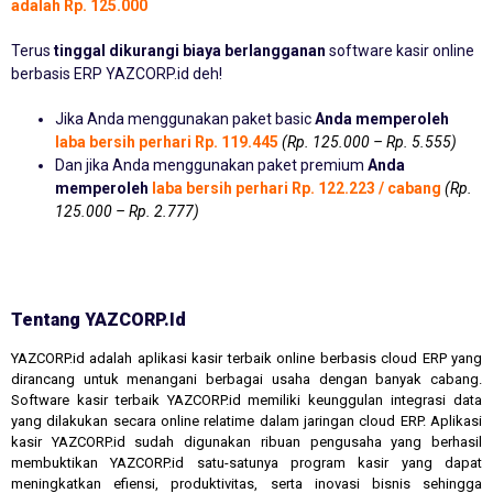
adalah Rp. 125.000
Terus
tinggal dikurangi biaya berlangganan
software kasir online
berbasis ERP YAZCORP.id deh!
Jika Anda menggunakan paket basic
Anda memperoleh
laba bersih perhari Rp. 119.445
(Rp. 125.000 – Rp. 5.555)
Dan jika Anda menggunakan paket premium
Anda
memperoleh
laba bersih perhari Rp. 122.223 / cabang
(Rp.
125.000 – Rp. 2.777)
Tentang YAZCORP.id
YAZCORP.id adalah aplikasi kasir terbaik online berbasis cloud ERP yang
dirancang untuk menangani berbagai usaha dengan banyak cabang.
Software kasir terbaik YAZCORP.id memiliki keunggulan integrasi data
yang dilakukan secara online relatime dalam jaringan cloud ERP. Aplikasi
kasir YAZCORP.id sudah digunakan ribuan pengusaha yang berhasil
membuktikan YAZCORP.id satu-satunya program kasir yang dapat
meningkatkan efiensi, produktivitas, serta inovasi bisnis sehingga