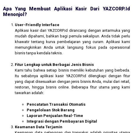
Apa Yang Membuat Aplikasi Kasir Dari YAZCORP.id
Menonjol?
User-Friendly Interface
Aplikasi kasir dari YAZCORP.id dirancang dengan antarmuka yang
mudah dipahami, bahkan bagi pemula sekalipun. Anda tidak perlu
khawatir tentang kurva pembelajaran yang curam. Aplikasi kami
memungkinkan Anda untuk langsung fokus pada operasional
bisnis tanpa kendala teknis.
Fitur Lengkap untuk Berbagai Jenis Bisnis
Kami tahu bahwa setiap bisnis memiliki kebutuhan yang berbeda.
Itu sebabnya aplikasi kasir YAZCORP.id dilengkapi dengan fitur
yang dapat disesuaikan dengan jenis bisnis Anda, mulai dari retail,
restoran, hingga bisnis online. Beberapa fitur utama yang kami
tawarkan adalah:
Pencatatan Transaksi Otomatis
Pengelolaan Stok Barang
Laporan Penjualan Real-Time
Integrasi dengan Pembayaran Digital
Keamanan Data Terjamin
Keamanan data pelanggan dan transaksi adalah prioritas utama