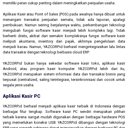
memiliki peran cukup penting dalam meningkatkan penjualan usaha.
Aplikasi Kasir atau Point of Sales (POS) pada awalnya hanya dibuat untuk
menangani transaksi penjualan semata, tidak ada laporan, apalagi
pembukuan. Namun seiring berjalannya waktu, perkembangan teknologi
mengubah fungsi software kasir menjadi lebih kompleks lagi. Tidak
berhenti disitu, akibat dari semakin kompleksnya fungsi software kasir
meliputi akuntansi, inventory dan pajak, akhirnya pengelolaan data
menjadi kacau. Namun, YAZCORP.id berhasil mengintegrasikan lalu lintas
data transaksi dengan teknologi berbasis cloud ERP.
YAZCORP.id bukan hanya sekedar software kasir toko, aplikasi kasir
Android, atau program kasir komputer. YAZCORP.id lebih dari itu,
YAZCORP.id merupakan sistem informasi data dan transaksi bisnis yang
terpusat (centralized, saling terintegrasi, tersinkronisasi dan cocok untuk
segala jenis usaha.
Aplikasi Kasir PC
YAZCORP.id berhasil menjadi aplikasi kasir terbaik di Indonesia dengan
berbagai fitur lengkap. Software kasir PC sendiri merupakan pilihan
terbaik karena sangat mudah digunakan dengan berbagai hardware POS
yang memerlukan koneksi USB. YAZCORP.id dibangun dengan teknologi
ERP yang canggih sehingga dapat menyesuaikan dengan berbagai PC dan