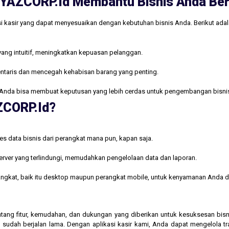
ri YAZCORP.id Membantu Bisnis Anda B
i kasir yang dapat menyesuaikan dengan kebutuhan bisnis Anda. Berikut ada
yang intuitif, meningkatkan kepuasan pelanggan.
ntaris dan mencegah kehabisan barang yang penting.
Anda bisa membuat keputusan yang lebih cerdas untuk pengembangan bisni
AZCORP.id?
s data bisnis dari perangkat mana pun, kapan saja.
rver yang terlindungi, memudahkan pengelolaan data dan laporan.
rangkat, baik itu desktop maupun perangkat mobile, untuk kenyamanan Anda d
 tentang fitur, kemudahan, dan dukungan yang diberikan untuk kesuksesan b
 sudah berjalan lama. Dengan aplikasi kasir kami, Anda dapat mengelola t