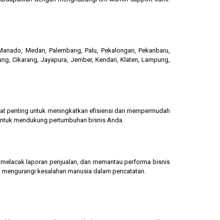
, Manado, Medan, Palembang, Palu, Pekalongan, Pekanbaru,
ung, Cikarang, Jayapura, Jember, Kendari, Klaten, Lampung,
gat penting untuk meningkatkan efisiensi dan mempermudah
 untuk mendukung pertumbuhan bisnis Anda.
g, melacak laporan penjualan, dan memantau performa bisnis
dan mengurangi kesalahan manusia dalam pencatatan.