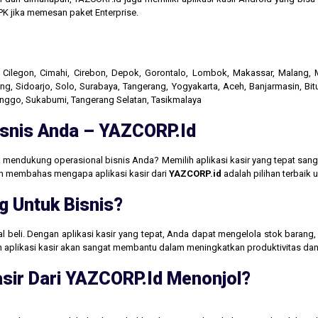
K jika memesan paket Enterprise.
r, Cilegon, Cimahi, Cirebon, Depok, Gorontalo, Lombok, Makassar, Malang
g, Sidoarjo, Solo, Surabaya, Tangerang, Yogyakarta, Aceh, Banjarmasin, Bit
linggo, Sukabumi, Tangerang Selatan, Tasikmalaya
Bisnis Anda – YAZCORP.id
 mendukung operasional bisnis Anda? Memilih aplikasi kasir yang tepat san
akan membahas mengapa aplikasi kasir dari
YAZCORP.id
adalah pilihan terbaik
g Untuk Bisnis?
jual beli. Dengan aplikasi kasir yang tepat, Anda dapat mengelola stok baran
aan aplikasi kasir akan sangat membantu dalam meningkatkan produktivitas 
sir Dari YAZCORP.id Menonjol?