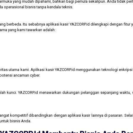
tarmuka yang mudah dipahami, bahkan bagi pemula sekalipun. Anda tidak perl
operasional bisnis tanpa kendala teknis.
ng berbeda. Itu sebabnya aplikasi kasir YAZCORP.id dilengkapi dengan fitur 
 utama yang kami tawarkan adalah:
itas utama kami. Aplikasi kasir YAZCORP.id menggunakan teknologi enkripsi 
 potensi ancaman cyber.
lah kunci. YAZCORP.id menawarkan dukungan pelanggan sepanjang waktu,
gat kompetitif dibandingkan dengan aplikasi kasir lainnya di pasaran. Selain
untuk bisnis Anda.