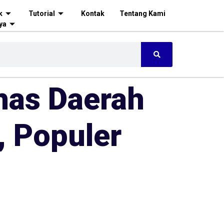
k
Tutorial
Kontak
Tentang Kami
ya
has Daerah
, Populer