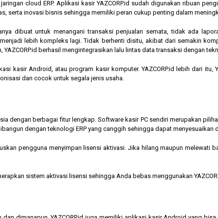
am jaringan cloud ERP. Aplikasi kasir YAZCORP.id sudah digunakan ribuan pe
as, serta inovasi bisnis sehingga memiliki peran cukup penting dalam mening
hanya dibuat untuk menangani transaksi penjualan semata, tidak ada lapor
jadi lebih kompleks lagi. Tidak berhenti disitu, akibat dari semakin kompl
 YAZCORP.id berhasil mengintegrasikan lalu lintas data transaksi dengan tekn
asi kasir Android, atau program kasir komputer. YAZCORP.id lebih dari itu
nkronisasi dan cocok untuk segala jenis usaha.
nesia dengan berbagai fitur lengkap. Software kasir PC sendiri merupakan pi
ibangun dengan teknologi ERP yang canggih sehingga dapat menyesuaikan 
kan pengguna menyimpan lisensi aktivasi. Jika hilang maupun melewati bata
menerapkan sistem aktivasi lisensi sehingga Anda bebas menggunakan YAZCORP
n dan dimanapun, YAZCORP.id juga memiliki aplikasi kasir Android yang bi