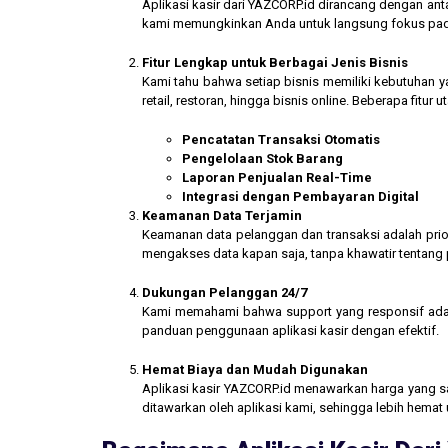
Aplikasi kasir dari YAZCORP.id dirancang dengan an
kami memungkinkan Anda untuk langsung fokus pada 
Fitur Lengkap untuk Berbagai Jenis Bisnis
Kami tahu bahwa setiap bisnis memiliki kebutuhan ya
retail, restoran, hingga bisnis online. Beberapa fitur
Pencatatan Transaksi Otomatis
Pengelolaan Stok Barang
Laporan Penjualan Real-Time
Integrasi dengan Pembayaran Digital
Keamanan Data Terjamin
Keamanan data pelanggan dan transaksi adalah prior
mengakses data kapan saja, tanpa khawatir tentang
Dukungan Pelanggan 24/7
Kami memahami bahwa support yang responsif ada
panduan penggunaan aplikasi kasir dengan efektif.
Hemat Biaya dan Mudah Digunakan
Aplikasi kasir YAZCORP.id menawarkan harga yang san
ditawarkan oleh aplikasi kami, sehingga lebih hemat 