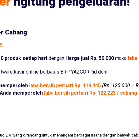
er
ngitung pengeluaran!
er Cabang
5%
0 produk setiap hari
dengan
Harga jual Rp. 50.000
maka
laba 
tware kasir online berbasis ERP YAZCORP.id deh!
memperoleh
laba bersih perhari Rp. 119.445
(Rp. 125.000 – R
Anda memperoleh
laba bersih perhari Rp. 122.223 / cabang
cloud ERP yang dirancang untuk menangani berbagai usaha dengan banyak cab