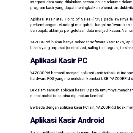
integrasi data yang dilakukan secara online relatime dal
program kasir yang dapat meningkatkan efiensi, produktivit
Aplikasi Kasir atau Point of Sales (POS) pada awalnya 
perkembangan teknologi mengubah fungsi software kasir men
dan pajak, akhirnya pengelolaan data menjadi kacau. Namun,
YAZCORP.id bukan hanya sekedar software kasir toko, aplik
bisnis yang terpusat (centralized, saling terintegrasi, tersi
Aplikasi Kasir PC
YAZCORP.id berhasil menjadi aplikasi kasir terbaik di Indo
hardware POS yang memerlukan koneksi USB. YAZCORP.id d
Di dalam sebuah aplikasi kasir PC pada umumnya mengharus
mahal-mahal tidak bisa digunakan kembali.
Berbeda dengan aplikasi kasir PC lain, YAZCORP.id tidak 
Aplikasi Kasir Android
Selain aplikasi berbasis web yang dapat diakses kapanpu