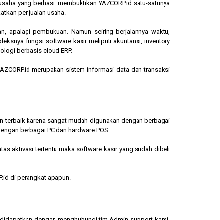
ngusaha yang berhasil membuktikan YAZCORP.id satu-satunya
katkan penjualan usaha.
an, apalagi pembukuan. Namun seiring berjalannya waktu,
eksnya fungsi software kasir meliputi akuntansi, inventory
ologi berbasis cloud ERP.
, YAZCORP.id merupakan sistem informasi data dan transaksi
lihan terbaik karena sangat mudah digunakan dengan berbagai
dengan berbagai PC dan hardware POS.
s aktivasi tertentu maka software kasir yang sudah dibeli
.id di perangkat apapun.
sa didapatkan dengan menghubungi tim Admin support kami.