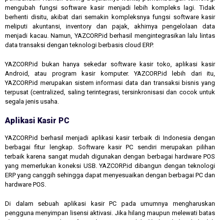
mengubah fungsi software kasir menjadi lebih kompleks lagi. Tidak
berhenti disitu, akibat dari semakin kompleksnya fungsi software kasir
meliputi akuntansi, inventory dan pajak, akhirnya pengelolaan data
menjadi kacau. Namun, YAZCORP.id berhasil mengintegrasikan lalu lintas
data transaksi dengan teknologi berbasis cloud ERP.
YAZCORP.id bukan hanya sekedar software kasir toko, aplikasi kasir
Android, atau program kasir komputer. YAZCORP.id lebih dari itu,
YAZCORP.id merupakan sistem informasi data dan transaksi bisnis yang
terpusat (centralized, saling terintegrasi, tersinkronisasi dan cocok untuk
segala jenis usaha.
Aplikasi Kasir PC
YAZCORP.id berhasil menjadi aplikasi kasir terbaik di Indonesia dengan
berbagai fitur lengkap. Software kasir PC sendiri merupakan pilihan
terbaik karena sangat mudah digunakan dengan berbagai hardware POS
yang memerlukan koneksi USB. YAZCORP.id dibangun dengan teknologi
ERP yang canggih sehingga dapat menyesuaikan dengan berbagai PC dan
hardware POS.
Di dalam sebuah aplikasi kasir PC pada umumnya mengharuskan
pengguna menyimpan lisensi aktivasi. Jika hilang maupun melewati batas