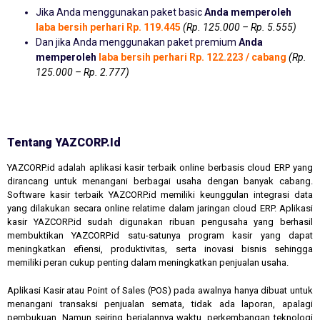
Jika Anda menggunakan paket basic
Anda memperoleh
laba bersih perhari Rp. 119.445
(Rp. 125.000 – Rp. 5.555)
Dan jika Anda menggunakan paket premium
Anda
memperoleh
laba bersih perhari Rp. 122.223 / cabang
(Rp.
125.000 – Rp. 2.777)
Tentang YAZCORP.id
YAZCORP.id adalah aplikasi kasir terbaik online berbasis cloud ERP yang
dirancang untuk menangani berbagai usaha dengan banyak cabang.
Software kasir terbaik YAZCORP.id memiliki keunggulan integrasi data
yang dilakukan secara online relatime dalam jaringan cloud ERP. Aplikasi
kasir YAZCORP.id sudah digunakan ribuan pengusaha yang berhasil
membuktikan YAZCORP.id satu-satunya program kasir yang dapat
meningkatkan efiensi, produktivitas, serta inovasi bisnis sehingga
memiliki peran cukup penting dalam meningkatkan penjualan usaha.
Aplikasi Kasir atau Point of Sales (POS) pada awalnya hanya dibuat untuk
menangani transaksi penjualan semata, tidak ada laporan, apalagi
pembukuan. Namun seiring berjalannya waktu, perkembangan teknologi