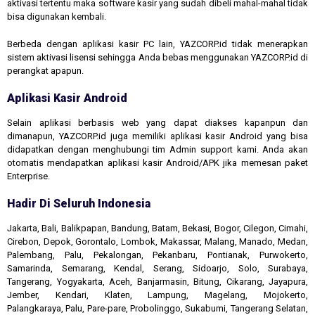
aktivasi tertentu maka software kasir yang sudah dibeli mahal-mahal tidak
bisa digunakan kembali.
Berbeda dengan aplikasi kasir PC lain, YAZCORP.id tidak menerapkan
sistem aktivasi lisensi sehingga Anda bebas menggunakan YAZCORP.id di
perangkat apapun.
Aplikasi Kasir Android
Selain aplikasi berbasis web yang dapat diakses kapanpun dan
dimanapun, YAZCORP.id juga memiliki aplikasi kasir Android yang bisa
didapatkan dengan menghubungi tim Admin support kami. Anda akan
otomatis mendapatkan aplikasi kasir Android/APK jika memesan paket
Enterprise.
Hadir Di Seluruh Indonesia
Jakarta, Bali, Balikpapan, Bandung, Batam, Bekasi, Bogor, Cilegon, Cimahi,
Cirebon, Depok, Gorontalo, Lombok, Makassar, Malang, Manado, Medan,
Palembang, Palu, Pekalongan, Pekanbaru, Pontianak, Purwokerto,
Samarinda, Semarang, Kendal, Serang, Sidoarjo, Solo, Surabaya,
Tangerang, Yogyakarta, Aceh, Banjarmasin, Bitung, Cikarang, Jayapura,
Jember, Kendari, Klaten, Lampung, Magelang, Mojokerto,
Palangkaraya, Palu, Pare-pare, Probolinggo, Sukabumi, Tangerang Selatan,