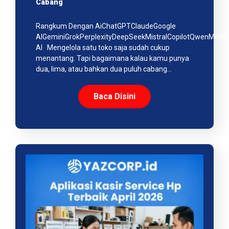
Cabang
Rangkum Dengan AiChatGPTClaudeGoogle
AIGeminiGrokPerplexityDeepSeekMistralCopilotQwenMeta
AI Mengelola satu toko saja sudah cukup
menantang. Tapi bagaimana kalau kamu punya
dua, lima, atau bahkan dua puluh cabang…
Baca Disini