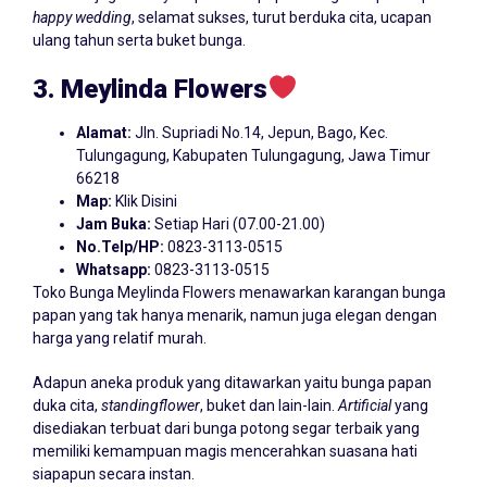
h
appy wedding
, selamat sukses, turut berduka cita, ucapan
ulang tahun serta buket bunga.
3. Meylinda Flowers
Alamat:
Jln. Supriadi No.14, Jepun, Bago, Kec.
Tulungagung, Kabupaten Tulungagung, Jawa Timur
66218
Map:
Klik Disini
Jam Buka:
Setiap Hari (07.00-21.00)
No.Telp/HP:
0823-3113-0515
Whatsapp:
0823-3113-0515
Toko Bunga Meylinda Flowers menawarkan karangan bunga
papan yang tak hanya menarik, namun juga elegan dengan
harga yang relatif murah.
Adapun aneka produk yang ditawarkan yaitu bunga papan
duka cita,
standingflower
, buket dan lain-lain.
Artificial
yang
disediakan terbuat dari bunga potong segar terbaik yang
memiliki kemampuan magis mencerahkan suasana hati
siapapun secara instan.