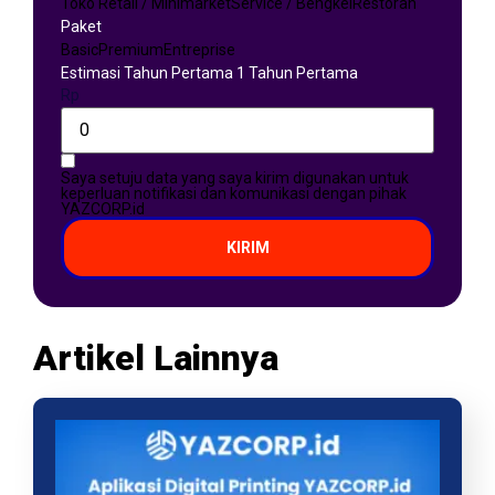
Toko Retail / Minimarket
Service / Bengkel
Restoran
Paket
Basic
Premium
Entreprise
Estimasi Tahun Pertama 1 Tahun Pertama
Rp
Saya setuju data yang saya kirim digunakan untuk
keperluan notifikasi dan komunikasi dengan pihak
YAZCORP.id
KIRIM
Artikel Lainnya