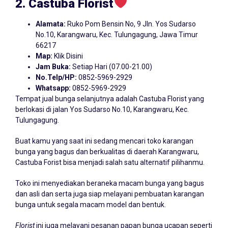
2. Castuba Florist
Alamata:
Ruko Pom Bensin No, 9 Jln. Yos Sudarso
No.10, Karangwaru, Kec. Tulungagung, Jawa Timur
66217
Map:
Klik Disini
Jam Buka:
Setiap Hari (07.00-21.00)
No.Telp/HP:
0852-5969-2929
Whatsapp:
0852-5969-2929
Tempat jual bunga selanjutnya adalah Castuba Florist yang
berlokasi di jalan Yos Sudarso No.10, Karangwaru, Kec.
Tulungagung.
Buat kamu yang saat ini sedang mencari toko karangan
bunga yang bagus dan berkualitas di daerah Karangwaru,
Castuba Forist bisa menjadi salah satu alternatif pilihanmu.
Toko ini menyediakan beraneka macam bunga yang bagus
dan asli dan serta juga siap melayani pembuatan karangan
bunga untuk segala macam model dan bentuk.
Florist
ini juga melayani pesanan papan bunga ucapan seperti