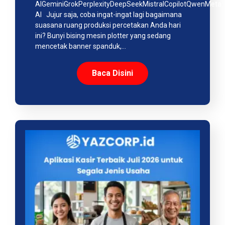
AIGeminiGrokPerplexityDeepSeekMistralCopilotQwenMeta
AI Jujur saja, coba ingat-ingat lagi bagaimana
suasana ruang produksi percetakan Anda hari
ini? Bunyi bising mesin plotter yang sedang
mencetak banner spanduk,…
Baca Disini