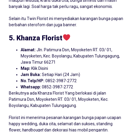
maupun wisuda, krans duka cita, bunga sintetis dan masih
banyak lagi. Soal harga tak perlu ragu, sangat ekonomis.
Selain itu Twin Florist ini menyediakan karangan bunga papan
berbahan sterofom dan juga banner.
5. Khanza Florist
Alamat:
Jln. Patimura Dsn, Moyoketen RT. 03/ 01,
Moyoketen, Kec. Boyolangu, Kabupaten Tulungagung,
Jawa Timur 66271
Map:
Klik Disini
Jam Buka:
Setiap Hari (24 Jam)
No.Telp/HP:
0852-3987-2772
Whatsapp:
0852-3987-2772
Berikutnya ada Khanza Florist Yang berlokasi di jalan
Patimura Dsn, Moyoketen RT. 03/ 01, Moyoketen, Kec.
Boyolangu, Kabupaten Tulungagung.
Florist ini menerima pesanan karangan bunga papan ucapan
happy wedding, duka cita, selamat dan sukses, standing
flower,
h
andbouqet
dan dekorasi hias mobil pengantin.