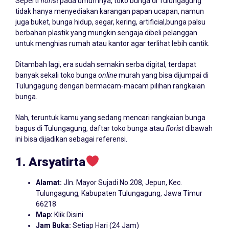
Seperti
florist
pada umumnya, toko bunga di Tulungagung
tidak hanya menyediakan karangan papan ucapan, namun
juga buket, bunga hidup, segar, kering, artificial,bunga palsu
berbahan plastik yang mungkin sengaja dibeli pelanggan
untuk menghias rumah atau kantor agar terlihat lebih cantik.
Ditambah lagi, era sudah semakin serba digital, terdapat
banyak sekali toko bunga
online
murah yang bisa dijumpai di
Tulungagung dengan bermacam-macam pilihan rangkaian
bunga.
Nah, teruntuk kamu yang sedang mencari rangkaian bunga
bagus di Tulungagung, daftar toko bunga atau
florist
dibawah
ini bisa dijadikan sebagai referensi.
1. Arsyatirta
Alamat:
Jln. Mayor Sujadi No.208, Jepun, Kec.
Tulungagung, Kabupaten Tulungagung, Jawa Timur
66218
Map:
Klik Disini
Jam Buka:
Setiap Hari (24 Jam)