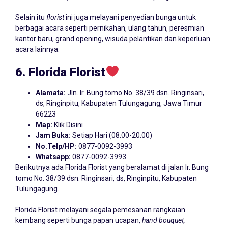
Selain itu
florist
ini juga melayani penyedian bunga untuk
berbagai acara seperti pernikahan, ulang tahun, peresmian
kantor baru, grand opening, wisuda pelantikan dan keperluan
acara lainnya.
6. Florida Florist
Alamata:
Jln. Ir. Bung tomo No. 38/39 dsn. Ringinsari,
ds, Ringinpitu, Kabupaten Tulungagung, Jawa Timur
66223
Map:
Klik Disini
Jam Buka:
Setiap Hari (08.00-20.00)
No.Telp/HP:
0877-0092-3993
Whatsapp:
0877-0092-3993
Berikutnya ada Florida Florist yang beralamat di jalan Ir. Bung
tomo No. 38/39 dsn. Ringinsari, ds, Ringinpitu, Kabupaten
Tulungagung.
Florida Florist melayani segala pemesanan rangkaian
kembang seperti bunga papan ucapan,
hand bouquet,