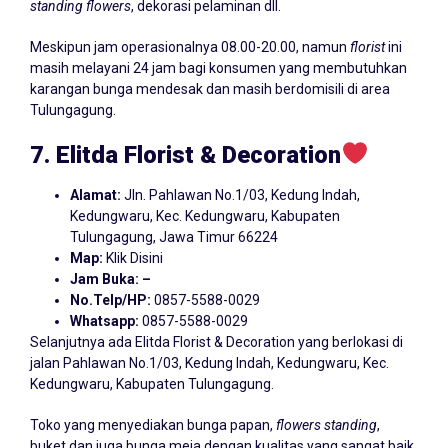
standing flowers
, dekorasi pelaminan dll.
Meskipun jam operasionalnya 08.00-20.00, namun
florist
ini
masih melayani 24 jam bagi konsumen yang membutuhkan
karangan bunga mendesak dan masih berdomisili di area
Tulungagung.
7. Elitda Florist & Decoration
Alamat:
Jln. Pahlawan No.1/03, Kedung Indah,
Kedungwaru, Kec. Kedungwaru, Kabupaten
Tulungagung, Jawa Timur 66224
Map:
Klik Disini
Jam Buka: –
No.Telp/HP:
0857-5588-0029
Whatsapp:
0857-5588-0029
Selanjutnya ada Elitda Florist & Decoration yang berlokasi di
jalan Pahlawan No.1/03, Kedung Indah, Kedungwaru, Kec.
Kedungwaru, Kabupaten Tulungagung.
Toko yang menyediakan bunga papan,
flowers standing
,
buket dan juga bunga meja dengan kualitas yang sangat baik.