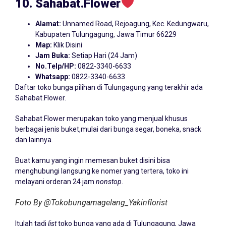
10. Sahabat.Flower
Alamat:
Unnamed Road, Rejoagung, Kec. Kedungwaru,
Kabupaten Tulungagung, Jawa Timur 66229
Map:
Klik Disini
Jam Buka:
Setiap Hari (24 Jam)
No.Telp/HP:
0822-3340-6633
Whatsapp:
0822-3340-6633
Daftar toko bunga pilihan di Tulungagung yang terakhir ada
Sahabat.Flower.
Sahabat.Flower merupakan toko yang menjual khusus
berbagai jenis buket,mulai dari bunga segar, boneka, snack
dan lainnya.
Buat kamu yang ingin memesan buket disini bisa
menghubungi langsung ke nomer yang tertera, toko ini
melayani orderan 24 jam
nonstop
.
Foto By @Tokobungamagelang_Yakinflorist
Itulah tadi
list
toko bunga yang ada di Tulungagung, Jawa