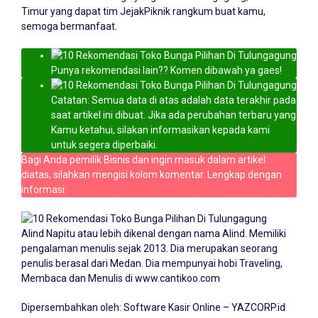
Timur yang dapat tim JejakPiknik rangkum buat kamu,
semoga bermanfaat.
Punya rekomendasi lain?? Komen dibawah ya gaes!
Catatan: Semua data di atas adalah data terakhir pada
saat artikel ini dibuat. Jika ada perubahan terbaru yang
Kamu ketahui, silakan informasikan kepada kami
untuk segera diperbaiki.
Bagi Anda pemilik Bisnis dan ingin masuk dalam artikel
diatas, silahkan mengisi kolom komentar. Lengkap dengan
informasi:
Alind Napitu atau lebih dikenal dengan nama Alind. Memiliki
pengalaman menulis sejak 2013. Dia merupakan seorang
penulis berasal dari Medan. Dia mempunyai hobi Traveling,
Membaca dan Menulis di
www.cantikoo.com
Dipersembahkan oleh:
Software Kasir Online – YAZCORP.id