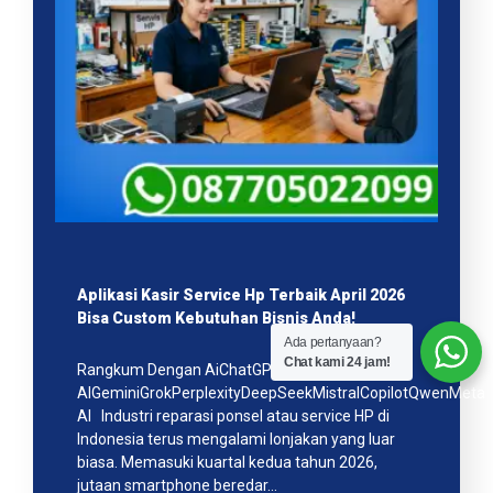
Aplikasi Kasir Service Hp Terbaik April 2026
Bisa Custom Kebutuhan Bisnis Anda!
Ada pertanyaan?
Chat kami 24 jam!
Rangkum Dengan AiChatGPTClaudeGoogle
AIGeminiGrokPerplexityDeepSeekMistralCopilotQwenMeta
AI Industri reparasi ponsel atau service HP di
Indonesia terus mengalami lonjakan yang luar
biasa. Memasuki kuartal kedua tahun 2026,
jutaan smartphone beredar…