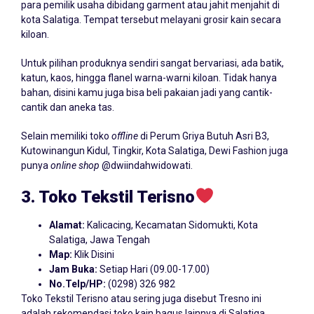
para pemilik usaha dibidang garment atau jahit menjahit di
kota Salatiga. Tempat tersebut melayani grosir kain secara
kiloan.
Untuk pilihan produknya sendiri sangat bervariasi, ada batik,
katun, kaos, hingga flanel warna-warni kiloan. Tidak hanya
bahan, disini kamu juga bisa beli pakaian jadi yang cantik-
cantik dan aneka tas.
Selain memiliki toko
offline
di Perum Griya Butuh Asri B3,
Kutowinangun Kidul, Tingkir, Kota Salatiga, Dewi Fashion juga
punya
online
shop
@dwiindahwidowati.
3. Toko Tekstil Terisno
Alamat:
Kalicacing, Kecamatan Sidomukti, Kota
Salatiga, Jawa Tengah
Map:
Klik Disini
Jam Buka:
Setiap Hari (09.00-17.00)
No.Telp/HP:
(0298) 326 982
Toko Tekstil Terisno atau sering juga disebut Tresno ini
adalah rekomendasi toko kain bagus lainnya di Salatiga.