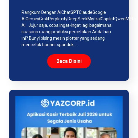
Rangkum Dengan AiChatGPTClaudeGoogle
AIGeminiGrokPerplexityDeepSeekMistralCopilotQwenMeta
AI Jujur saja, coba ingat-ingat lagi bagaimana
suasana ruang produksi percetakan Anda hari
ini? Bunyi bising mesin plotter yang sedang
mencetak banner spanduk,…
Baca Disini