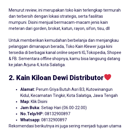
Menurut
review
, ini merupakan toko kain terlengkap termurah
dan terbersih dengan lokasi strategis, serta fasilitas
mumpuni. Disini menjual bermacam-macam jenis kain
meteran dari gorden, brokat, katun, rayon, sifon, tisu, dll
Untuk memberikan kemudahan berbelanja dan menjangkau
pelanggan dimanapun berada, Toko Kain Klewer juga kini
tersedia di berbagai kanal
online
seperti IG,Tokopedia, Shopee
& FB. Sementara
offline
shopnya, kamu bisa langsung datang
ke jalan Arjuna 4, kota Salatiga.
2. Kain Kiloan Dewi Distributor
Alamat:
Perum Griya Butuh Asri B3, Kutowinangun
Kidul, Kecamatan Tingkir, Kota Salatiga, Jawa Tengah
Map:
Klik Disini
Jam Buka:
Setiap Hari (06.00-22.00)
No.Telp/HP:
08132900897
Whatsapp:
08132900897
Rekomendasi berikutnya ini juga sering menjadi tujuan utama