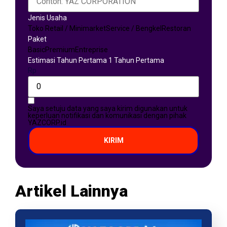
Jenis Usaha
Toko Retail / Minimarket
Service / Bengkel
Restoran
Paket
Basic
Premium
Entreprise
Estimasi Tahun Pertama 1 Tahun Pertama
Rp
Saya setuju data yang saya kirim digunakan untuk
keperluan notifikasi dan komunikasi dengan pihak
YAZCORP.id
KIRIM
Artikel Lainnya