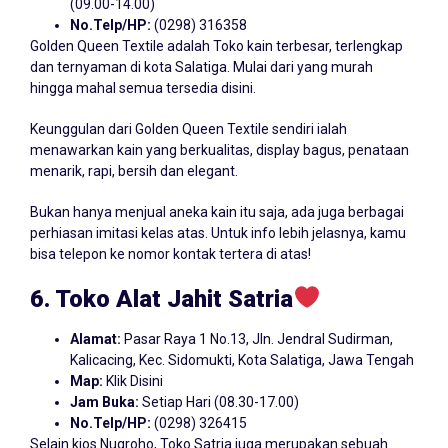
(09.00-14.00)
No.Telp/HP:
(0298) 316358
Golden Queen Textile adalah Toko kain terbesar, terlengkap
dan ternyaman di kota Salatiga. Mulai dari yang murah
hingga mahal semua tersedia disini.
Keunggulan dari Golden Queen Textile sendiri ialah
menawarkan kain yang berkualitas, display bagus, penataan
menarik, rapi, bersih dan elegant.
Bukan hanya menjual aneka kain itu saja, ada juga berbagai
perhiasan imitasi kelas atas. Untuk info lebih jelasnya, kamu
bisa telepon ke nomor kontak tertera di atas!
6. Toko Alat Jahit Satria
Alamat:
Pasar Raya 1 No.13, Jln. Jendral Sudirman,
Kalicacing, Kec. Sidomukti, Kota Salatiga, Jawa Tengah
Map:
Klik Disini
Jam Buka:
Setiap Hari (08.30-17.00)
No.Telp/HP:
(0298) 326415
Selain kios Nugroho, Toko Satria juga merupakan sebuah