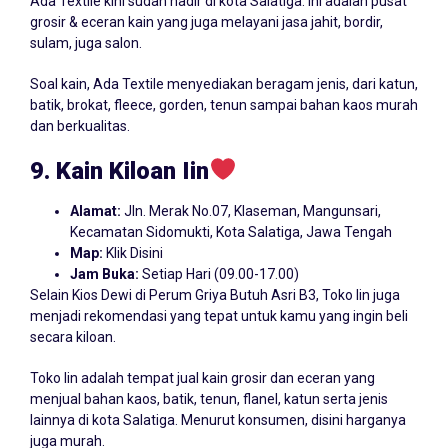
Ada Textile kini sudah hadir di kota Salatiga. Ini adalah pusat
grosir & eceran kain yang juga melayani jasa jahit, bordir,
sulam, juga salon.
Soal kain, Ada Textile menyediakan beragam jenis, dari katun,
batik, brokat, fleece, gorden, tenun sampai bahan kaos murah
dan berkualitas.
9. Kain Kiloan Iin
Alamat:
Jln. Merak No.07, Klaseman, Mangunsari,
Kecamatan Sidomukti, Kota Salatiga, Jawa Tengah
Map:
Klik Disini
Jam Buka:
Setiap Hari (09.00-17.00)
Selain Kios Dewi di Perum Griya Butuh Asri B3, Toko Iin juga
menjadi rekomendasi yang tepat untuk kamu yang ingin beli
secara kiloan.
Toko Iin adalah tempat jual kain grosir dan eceran yang
menjual bahan kaos, batik, tenun, flanel, katun serta jenis
lainnya di kota Salatiga. Menurut konsumen, disini harganya
juga murah.