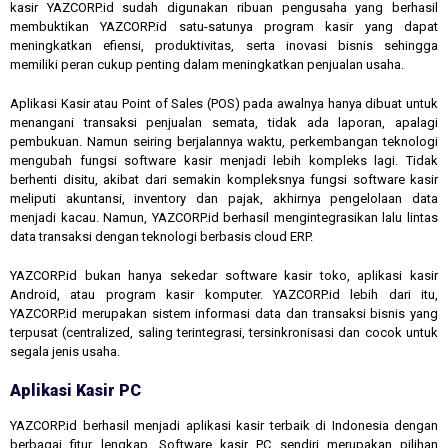
kasir YAZCORP.id sudah digunakan ribuan pengusaha yang berhasil
membuktikan YAZCORP.id satu-satunya program kasir yang dapat
meningkatkan efiensi, produktivitas, serta inovasi bisnis sehingga
memiliki peran cukup penting dalam meningkatkan penjualan usaha.
Aplikasi Kasir atau Point of Sales (POS) pada awalnya hanya dibuat untuk
menangani transaksi penjualan semata, tidak ada laporan, apalagi
pembukuan. Namun seiring berjalannya waktu, perkembangan teknologi
mengubah fungsi software kasir menjadi lebih kompleks lagi. Tidak
berhenti disitu, akibat dari semakin kompleksnya fungsi software kasir
meliputi akuntansi, inventory dan pajak, akhirnya pengelolaan data
menjadi kacau. Namun, YAZCORP.id berhasil mengintegrasikan lalu lintas
data transaksi dengan teknologi berbasis cloud ERP.
YAZCORP.id bukan hanya sekedar software kasir toko, aplikasi kasir
Android, atau program kasir komputer. YAZCORP.id lebih dari itu,
YAZCORP.id merupakan sistem informasi data dan transaksi bisnis yang
terpusat (centralized, saling terintegrasi, tersinkronisasi dan cocok untuk
segala jenis usaha.
Aplikasi Kasir PC
YAZCORP.id berhasil menjadi aplikasi kasir terbaik di Indonesia dengan
berbagai fitur lengkap. Software kasir PC sendiri merupakan pilihan