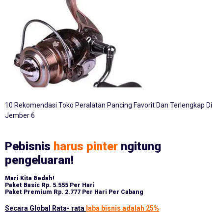
10 Rekomendasi Toko Peralatan Pancing Favorit Dan Terlengkap Di
Jember 6
Pebisnis
harus pinter
ngitung
pengeluaran!
Mari Kita Bedah!
Paket Basic
Rp. 5.555 Per Hari
Paket Premium
Rp. 2.777 Per Hari Per Cabang
Secara Global Rata- rata
laba bisnis adalah 25%