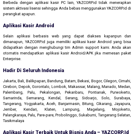
Berbeda dengan aplikasi kasir PC lain, YAZCORP.id tidak menerapkan
sistem aktivasi lisensi sehingga Anda bebas menggunakan YAZCORP.id di
perangkat apapun.
Aplikasi Kasir Android
Selain aplikasi berbasis web yang dapat diakses kapanpun dan
dimanapun, YAZCORP.id juga memiliki aplikasi kasir Android yang bisa
didapatkan dengan menghubungi tim Admin support kami. Anda akan
otomatis mendapatkan aplikasi kasir Android/APK jika memesan paket
Enterprise.
Hadir Di Seluruh Indonesia
Jakarta, Bali, Balikpapan, Bandung, Batam, Bekasi, Bogor, Cilegon, Cimahi,
Cirebon, Depok, Gorontalo, Lombok, Makassar, Malang, Manado, Medan,
Palembang, Palu, Pekalongan, Pekanbaru, Pontianak, Purwokerto,
Samarinda, Semarang, Kendal, Serang, Sidoarjo, Solo, Surabaya,
Tangerang, Yogyakarta, Aceh, Banjarmasin, Bitung, Cikarang, Jayapura,
Jember, Kendari, Klaten, Lampung, Magelang, Mojokerto,
Palangkaraya, Palu, Pare-pare, Probolinggo, Sukabumi, Tangerang Selatan,
Tasikmalaya
Aplikasi Kasir Terbaik Untuk Bisnis Anda – YAZCORP.id