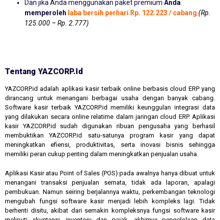
Dan jika Anda menggunakan paket premium
Anda
memperoleh
laba bersih perhari Rp. 122.223 / cabang
(Rp.
125.000 – Rp. 2.777)
Tentang YAZCORP.id
YAZCORP.id adalah aplikasi kasir terbaik online berbasis cloud ERP yang
dirancang untuk menangani berbagai usaha dengan banyak cabang.
Software kasir terbaik YAZCORP.id memiliki keunggulan integrasi data
yang dilakukan secara online relatime dalam jaringan cloud ERP. Aplikasi
kasir YAZCORP.id sudah digunakan ribuan pengusaha yang berhasil
membuktikan YAZCORP.id satu-satunya program kasir yang dapat
meningkatkan efiensi, produktivitas, serta inovasi bisnis sehingga
memiliki peran cukup penting dalam meningkatkan penjualan usaha.
Aplikasi Kasir atau Point of Sales (POS) pada awalnya hanya dibuat untuk
menangani transaksi penjualan semata, tidak ada laporan, apalagi
pembukuan. Namun seiring berjalannya waktu, perkembangan teknologi
mengubah fungsi software kasir menjadi lebih kompleks lagi. Tidak
berhenti disitu, akibat dari semakin kompleksnya fungsi software kasir
meliputi akuntansi, inventory dan pajak, akhirnya pengelolaan data