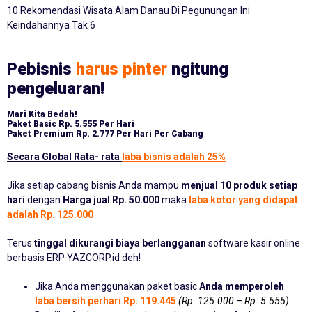
10 Rekomendasi Wisata Alam Danau Di Pegunungan Ini
Keindahannya Tak 6
Pebisnis
harus pinter
ngitung
pengeluaran!
Mari Kita Bedah!
Paket Basic
Rp. 5.555 Per Hari
Paket Premium
Rp. 2.777 Per Hari Per Cabang
Secara Global Rata- rata
laba bisnis adalah 25%
Jika setiap cabang bisnis Anda mampu
menjual 10 produk setiap
hari
dengan
Harga jual Rp. 50.000
maka
laba kotor yang didapat
adalah Rp. 125.000
Terus
tinggal dikurangi biaya berlangganan
software kasir online
berbasis ERP YAZCORP.id deh!
Jika Anda menggunakan paket basic
Anda memperoleh
laba bersih perhari Rp. 119.445
(Rp. 125.000 – Rp. 5.555)