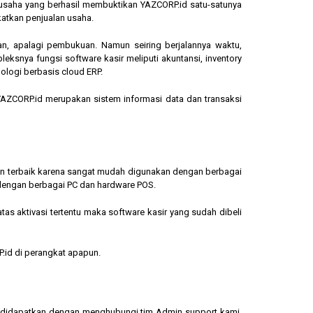
ngusaha yang berhasil membuktikan YAZCORP.id satu-satunya
katkan penjualan usaha.
an, apalagi pembukuan. Namun seiring berjalannya waktu,
eksnya fungsi software kasir meliputi akuntansi, inventory
ologi berbasis cloud ERP.
, YAZCORP.id merupakan sistem informasi data dan transaksi
lihan terbaik karena sangat mudah digunakan dengan berbagai
dengan berbagai PC dan hardware POS.
s aktivasi tertentu maka software kasir yang sudah dibeli
.id di perangkat apapun.
sa didapatkan dengan menghubungi tim Admin support kami.