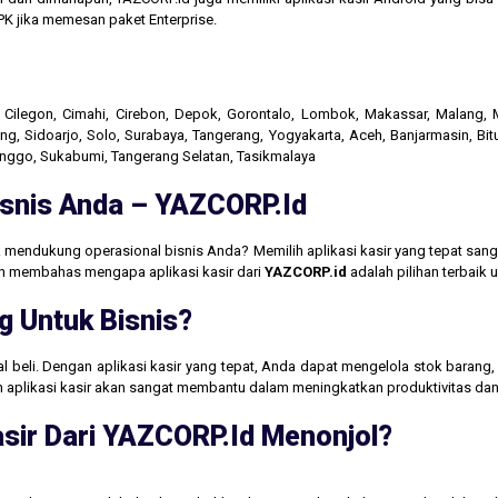
K jika memesan paket Enterprise.
r, Cilegon, Cimahi, Cirebon, Depok, Gorontalo, Lombok, Makassar, Malang
g, Sidoarjo, Solo, Surabaya, Tangerang, Yogyakarta, Aceh, Banjarmasin, Bit
linggo, Sukabumi, Tangerang Selatan, Tasikmalaya
Bisnis Anda – YAZCORP.id
 mendukung operasional bisnis Anda? Memilih aplikasi kasir yang tepat san
akan membahas mengapa aplikasi kasir dari
YAZCORP.id
adalah pilihan terbaik
g Untuk Bisnis?
jual beli. Dengan aplikasi kasir yang tepat, Anda dapat mengelola stok baran
aan aplikasi kasir akan sangat membantu dalam meningkatkan produktivitas 
sir Dari YAZCORP.id Menonjol?