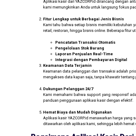
Aplikasi kasir dari YAZCORP.id dirancang dengan an
kami memungkinkan Anda untuk langsung fokus pada 
Fitur Lengkap untuk Berbagai Jenis Bisnis
Kami tahu bahwa setiap bisnis memiliki kebutuhan ya
retail, restoran, hingga bisnis online. Beberapa fitur
Pencatatan Transaksi Otomatis
Pengelolaan Stok Barang
Laporan Penjualan Real-Time
Integrasi dengan Pembayaran Digital
Keamanan Data Terjamin
Keamanan data pelanggan dan transaksi adalah prior
mengakses data kapan saja, tanpa khawatir tentang
Dukungan Pelanggan 24/7
Kami memahami bahwa support yang responsif ada
panduan penggunaan aplikasi kasir dengan efektif.
Hemat Biaya dan Mudah Digunakan
Aplikasi kasir YAZCORP.id menawarkan harga yang san
ditawarkan oleh aplikasi kami, sehingga lebih hemat 