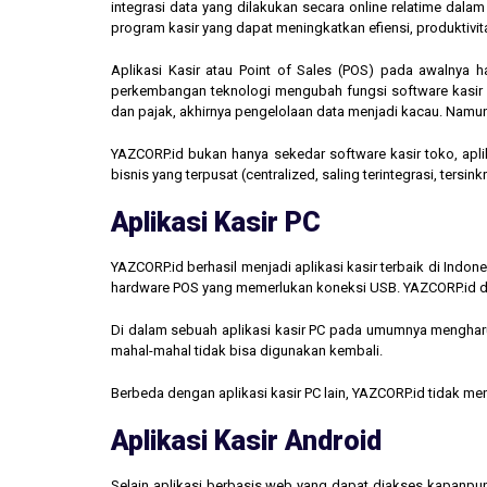
integrasi data yang dilakukan secara online relatime dal
program kasir yang dapat meningkatkan efiensi, produktivit
Aplikasi Kasir atau Point of Sales (POS) pada awalnya 
perkembangan teknologi mengubah fungsi software kasir men
dan pajak, akhirnya pengelolaan data menjadi kacau. Namun,
YAZCORP.id bukan hanya sekedar software kasir toko, aplik
bisnis yang terpusat (centralized, saling terintegrasi, tersi
Aplikasi Kasir PC
YAZCORP.id berhasil menjadi aplikasi kasir terbaik di Indo
hardware POS yang memerlukan koneksi USB. YAZCORP.id d
Di dalam sebuah aplikasi kasir PC pada umumnya mengharus
mahal-mahal tidak bisa digunakan kembali.
Berbeda dengan aplikasi kasir PC lain, YAZCORP.id tidak 
Aplikasi Kasir Android
Selain aplikasi berbasis web yang dapat diakses kapanpu