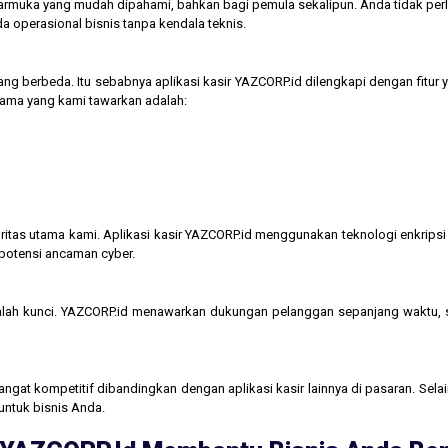
tarmuka yang mudah dipahami, bahkan bagi pemula sekalipun. Anda tidak perl
operasional bisnis tanpa kendala teknis.
ng berbeda. Itu sebabnya aplikasi kasir YAZCORP.id dilengkapi dengan fitur 
 utama yang kami tawarkan adalah:
itas utama kami. Aplikasi kasir YAZCORP.id menggunakan teknologi enkripsi 
 potensi ancaman cyber.
lah kunci. YAZCORP.id menawarkan dukungan pelanggan sepanjang waktu,
gat kompetitif dibandingkan dengan aplikasi kasir lainnya di pasaran. Selain
untuk bisnis Anda.