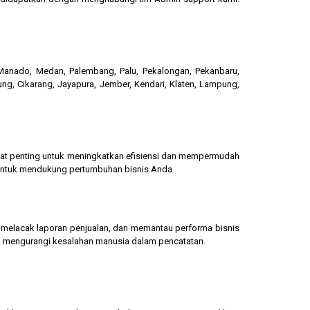
, Manado, Medan, Palembang, Palu, Pekalongan, Pekanbaru,
ung, Cikarang, Jayapura, Jember, Kendari, Klaten, Lampung,
gat penting untuk meningkatkan efisiensi dan mempermudah
 untuk mendukung pertumbuhan bisnis Anda.
g, melacak laporan penjualan, dan memantau performa bisnis
dan mengurangi kesalahan manusia dalam pencatatan.