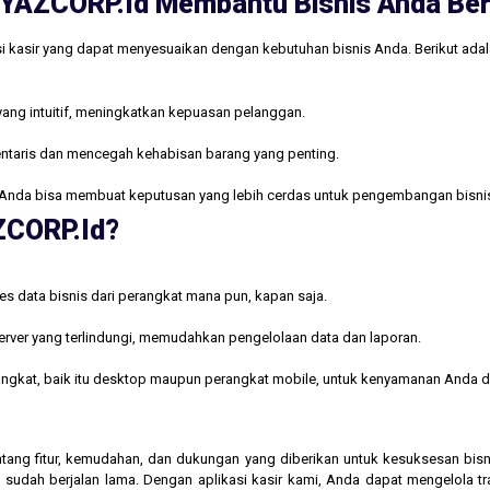
ri YAZCORP.id Membantu Bisnis Anda B
i kasir yang dapat menyesuaikan dengan kebutuhan bisnis Anda. Berikut ada
yang intuitif, meningkatkan kepuasan pelanggan.
ntaris dan mencegah kehabisan barang yang penting.
Anda bisa membuat keputusan yang lebih cerdas untuk pengembangan bisni
AZCORP.id?
s data bisnis dari perangkat mana pun, kapan saja.
rver yang terlindungi, memudahkan pengelolaan data dan laporan.
rangkat, baik itu desktop maupun perangkat mobile, untuk kenyamanan Anda d
 tentang fitur, kemudahan, dan dukungan yang diberikan untuk kesuksesan b
 sudah berjalan lama. Dengan aplikasi kasir kami, Anda dapat mengelola t