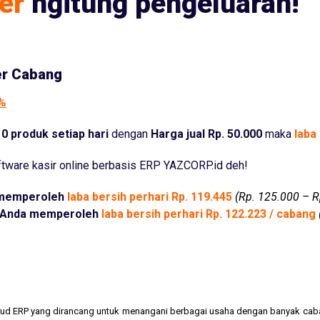
er
ngitung pengeluaran!
er Cabang
5%
0 produk setiap hari
dengan
Harga jual Rp. 50.000
maka
laba 
tware kasir online berbasis ERP YAZCORP.id deh!
memperoleh
laba bersih perhari Rp. 119.445
(Rp. 125.000 – R
Anda memperoleh
laba bersih perhari Rp. 122.223 / cabang
cloud ERP yang dirancang untuk menangani berbagai usaha dengan banyak cab