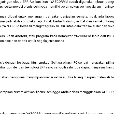
am jaringan cloud ERP. Aplikasi kasir YAZCORP.id sudah digunakan ribuan pe
as, serta inovasi bisnis sehingga memiliki peran cukup penting dalam mening
hanya dibuat untuk menangani transaksi penjualan semata, tidak ada lapor
jadi lebih kompleks lagi. Tidak berhenti disitu, akibat dari semakin kompl
 YAZCORP.id berhasil mengintegrasikan lalu lintas data transaksi dengan tekn
asi kasir Android, atau program kasir komputer. YAZCORP.id lebih dari itu
nkronisasi dan cocok untuk segala jenis usaha.
nesia dengan berbagai fitur lengkap. Software kasir PC sendiri merupakan pi
ibangun dengan teknologi ERP yang canggih sehingga dapat menyesuaikan 
kan pengguna menyimpan lisensi aktivasi. Jika hilang maupun melewati bata
menerapkan sistem aktivasi lisensi sehingga Anda bebas menggunakan YAZCORP
n dan dimanapun, YAZCORP.id juga memiliki aplikasi kasir Android yang bi