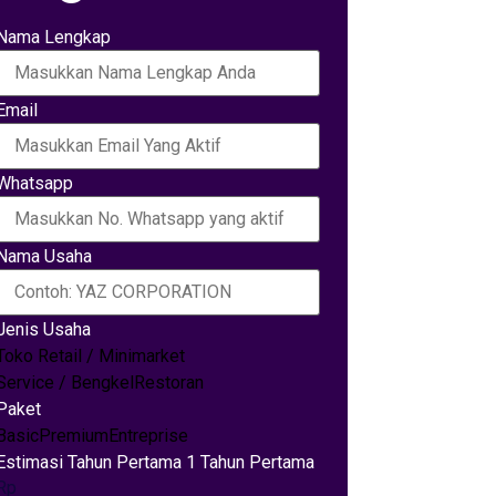
Nama Lengkap
Email
Whatsapp
Nama Usaha
Jenis Usaha
Toko Retail / Minimarket
Service / Bengkel
Restoran
Paket
Basic
Premium
Entreprise
Estimasi Tahun Pertama 1 Tahun Pertama
Rp