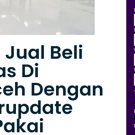
Jual Beli
as Di
ceh Dengan
erupdate
Pakai