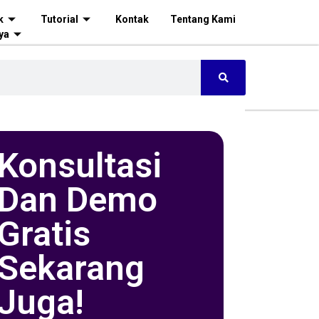
k
Tutorial
Kontak
Tentang Kami
ya
Konsultasi
Dan Demo
Gratis
Sekarang
Juga!