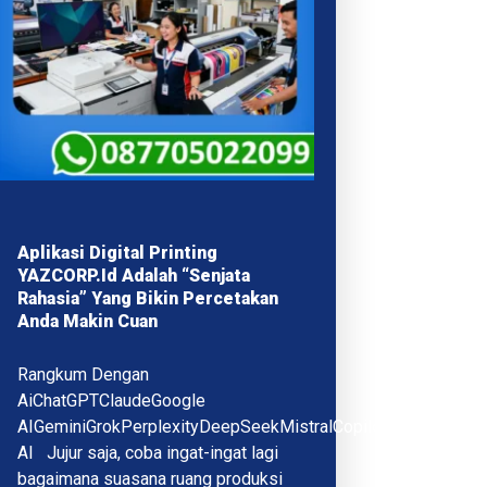
Aplikasi Digital Printing
YAZCORP.id Adalah “Senjata
Rahasia” Yang Bikin Percetakan
Anda Makin Cuan
Rangkum Dengan
AiChatGPTClaudeGoogle
AIGeminiGrokPerplexityDeepSeekMistralCopilotQwenMeta
AI Jujur saja, coba ingat-ingat lagi
bagaimana suasana ruang produksi