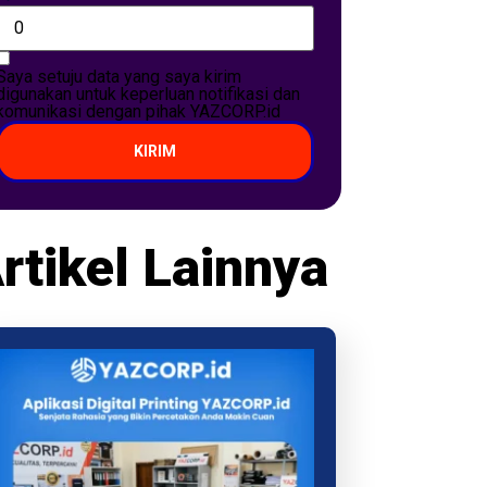
Saya setuju data yang saya kirim
digunakan untuk keperluan notifikasi dan
komunikasi dengan pihak YAZCORP.id
KIRIM
rtikel Lainnya