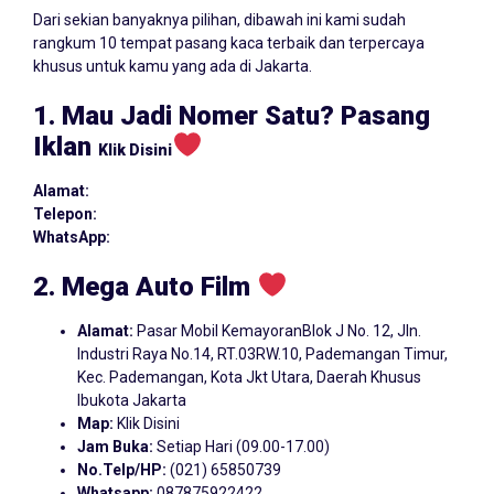
Dari sekian banyaknya pilihan, dibawah ini kami sudah
rangkum 10 tempat pasang kaca terbaik dan terpercaya
khusus untuk kamu yang ada di Jakarta.
1. Mau Jadi Nomer Satu? Pasang
Iklan
Klik Disini
Alamat:
Telepon:
WhatsApp:
2. Mega Auto Film
Alamat:
Pasar Mobil KemayoranBlok J No. 12, Jln.
Industri Raya No.14, RT.03RW.10, Pademangan Timur,
Kec. Pademangan, Kota Jkt Utara, Daerah Khusus
Ibukota Jakarta
Map:
Klik Disini
Jam Buka:
Setiap Hari (09.00-17.00)
No.Telp/HP:
(021) 65850739
Whatsapp:
087875922422