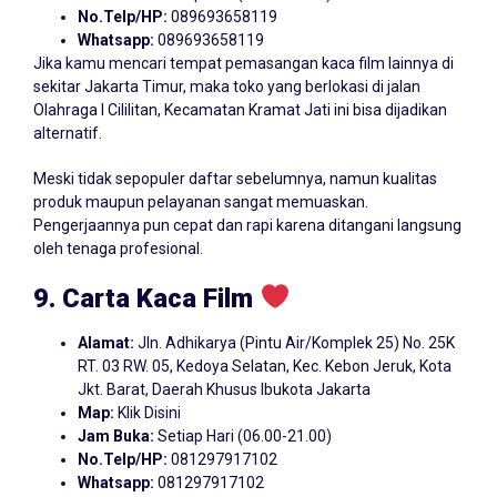
No.Telp/HP:
089693658119
Whatsapp:
089693658119
Jika kamu mencari tempat pemasangan kaca film lainnya di
sekitar Jakarta Timur, maka toko yang berlokasi di jalan
Olahraga I Cililitan, Kecamatan Kramat Jati ini bisa dijadikan
alternatif.
Meski tidak sepopuler daftar sebelumnya, namun kualitas
produk maupun pelayanan sangat memuaskan.
Pengerjaannya pun cepat dan rapi karena ditangani langsung
oleh tenaga profesional.
9. Carta Kaca Film
Alamat:
Jln. Adhikarya (Pintu Air/Komplek 25) No. 25K
RT. 03 RW. 05, Kedoya Selatan, Kec. Kebon Jeruk, Kota
Jkt. Barat, Daerah Khusus Ibukota Jakarta
Map:
Klik Disini
Jam Buka:
Setiap Hari (06.00-21.00)
No.Telp/HP:
081297917102
Whatsapp:
081297917102