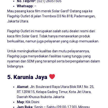
No.Telp/HP:
(021) 26051505
Whatsapp:
–
Mau pasang kaca film merek Solar Gard? Datang saja ke
Flagship Outlet di jalan Trembesi D3 No.818, Pademangan,
Jakarta Utara.
Flagship Outlet ini merupakan salah satu dealer resmi dari
kaca film Solar Gard. Tidak hanya menawarkan produk
berkualitas, namun juga pelayanan yang cukup memuaskan.
Untuk meningkatkan kualitas dan mutu pelayanannya,
Flagship juga menyediakan fasilitas ruang tunggu yang
nyaman dan SDM yang terampil serta berpengalaman dalam
bidangnya.
5. Karunia Jaya
Alamat:
Jln. Boulevard Raya Utara Blok RA1 No. 25,
RT.12RW.15, Kelapa Gading Timur, Kota Jkt Utara,
Daerah Khusus Ibukota Jakarta
Map:
Klik Disini
Jam Buka:
Senin – Sabtu (09.00-17.00), Minggu