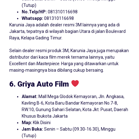
(Tutup)
No.Telp/HP:
081310116698
Whatsapp:
081310116698
Karunia Jaya adalah dealer resmi 3M lainnya yang ada di
Jakarta, tepatnya di wilayah bagian Utara di jalan Boulevard
Raya, Kelapa Gading Timur.
Selain dealer resmi produk 3M, Karunia Jaya juga merupakan
distributor dari kaca film merek ternama lainnya, yaitu
Excellent dan
Masterpiece
. Harga yang ditawarkan untuk
masing-masingnya bisa dibilang cukup bersaing.
6. Griya Auto Film
Alamat:
Mall Mega Glodok Kemayoran, Jln. Angkasa,
Kavling B-6, Kota Baru Bandar Kemayoran No.7-8,
RW.10, Gunung Sahari Selatan, Kota Jkt. Pusat, Daerah
Khusus Ibukota Jakarta
Map:
Klik Disini
Jam Buka:
Senin – Sabtu (09.30-16.30), Minggu
(Tutup)