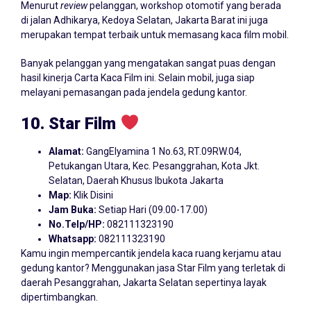
Menurut
review
pelanggan, workshop otomotif yang berada
di jalan Adhikarya, Kedoya Selatan, Jakarta Barat ini juga
merupakan tempat terbaik untuk memasang kaca film mobil.
Banyak pelanggan yang mengatakan sangat puas dengan
hasil kinerja Carta Kaca Film ini. Selain mobil, juga siap
melayani pemasangan pada jendela gedung kantor.
10. Star Film
Alamat:
GangElyamina 1 No.63, RT.09RW.04,
Petukangan Utara, Kec. Pesanggrahan, Kota Jkt.
Selatan, Daerah Khusus Ibukota Jakarta
Map:
Klik Disini
Jam Buka:
Setiap Hari (09.00-17.00)
No.Telp/HP:
082111323190
Whatsapp:
082111323190
Kamu ingin mempercantik jendela kaca ruang kerjamu atau
gedung kantor? Menggunakan jasa Star Film yang terletak di
daerah Pesanggrahan, Jakarta Selatan sepertinya layak
dipertimbangkan.