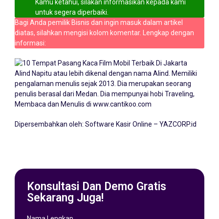
Kamu ketahui, silakan informasikan kepada kami
untuk segera diperbaiki.
Bagi Anda pemilik Bisnis dan ingin masuk dalam artikel
diatas, silahkan mengisi kolom komentar. Lengkap dengan
informasi:
Alind Napitu atau lebih dikenal dengan nama Alind. Memiliki
pengalaman menulis sejak 2013. Dia merupakan seorang
penulis berasal dari Medan. Dia mempunyai hobi Traveling,
Membaca dan Menulis di
www.cantikoo.com
Dipersembahkan oleh:
Software Kasir Online – YAZCORP.id
Konsultasi Dan Demo Gratis
Sekarang Juga!
Nama Lengkap