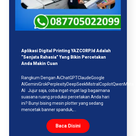
Aplikasi Digital Printing YAZCORP.id Adalah
“Senjata Rahasia” Yang Bikin Percetakan
Anda Makin Cuan
Rangkum Dengan AiChatGPTClaudeGoogle
AIGeminiGrokPerplexityDeepSeekMistralCopilotQwenMeta
AI Jujur saja, coba ingat-ingat lagi bagaimana
suasana ruang produksi percetakan Anda hari
ini? Bunyi bising mesin plotter yang sedang
mencetak banner spanduk,…
Baca Disini