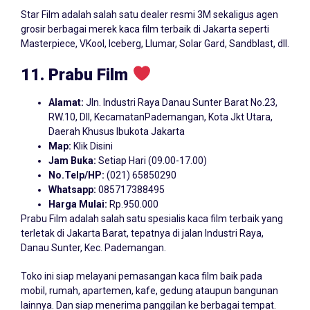
Star Film adalah salah satu dealer resmi 3M sekaligus agen
grosir berbagai merek kaca film terbaik di Jakarta seperti
Masterpiece, VKool, Iceberg, Llumar, Solar Gard, Sandblast, dll.
11. Prabu Film
Alamat:
Jln. Industri Raya Danau Sunter Barat No.23,
RW.10, Dll, KecamatanPademangan, Kota Jkt Utara,
Daerah Khusus Ibukota Jakarta
Map:
Klik Disini
Jam Buka:
Setiap Hari (09.00-17.00)
No.Telp/HP:
(021) 65850290
Whatsapp:
085717388495
Harga Mulai:
Rp.950.000
Prabu Film adalah salah satu spesialis kaca film terbaik yang
terletak di Jakarta Barat, tepatnya di jalan Industri Raya,
Danau Sunter, Kec. Pademangan.
Toko ini siap melayani pemasangan kaca film baik pada
mobil, rumah, apartemen, kafe, gedung ataupun bangunan
lainnya. Dan siap menerima panggilan ke berbagai tempat.