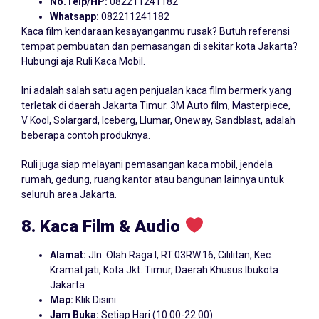
No.Telp/HP:
082211241182
Whatsapp:
082211241182
Kaca film kendaraan kesayanganmu rusak? Butuh referensi
tempat pembuatan dan pemasangan di sekitar kota Jakarta?
Hubungi aja Ruli Kaca Mobil.
Ini adalah salah satu agen penjualan kaca film bermerk yang
terletak di daerah Jakarta Timur. 3M Auto film, Masterpiece,
V Kool, Solargard, Iceberg, Llumar, Oneway, Sandblast, adalah
beberapa contoh produknya.
Ruli juga siap melayani pemasangan kaca mobil, jendela
rumah, gedung, ruang kantor atau bangunan lainnya untuk
seluruh area Jakarta.
8. Kaca Film & Audio
Alamat:
Jln. Olah Raga I, RT.03RW.16, Cililitan, Kec.
Kramat jati, Kota Jkt. Timur, Daerah Khusus Ibukota
Jakarta
Map:
Klik Disini
Jam Buka:
Setiap Hari (10.00-22.00)