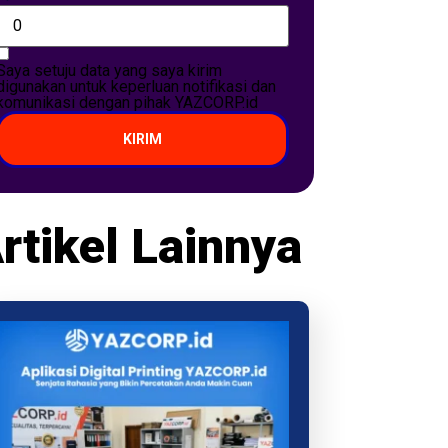
Saya setuju data yang saya kirim
digunakan untuk keperluan notifikasi dan
komunikasi dengan pihak YAZCORP.id
KIRIM
rtikel Lainnya