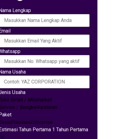
Nama Lengkap
Email
Whatsapp
Nama Usaha
Jenis Usaha
Toko Retail / Minimarket
Service / Bengkel
Restoran
Paket
Basic
Premium
Entreprise
Estimasi Tahun Pertama 1 Tahun Pertama
Rp