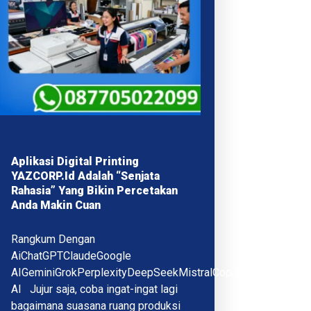
Aplikasi Digital Printing
YAZCORP.id Adalah “Senjata
Rahasia” Yang Bikin Percetakan
Anda Makin Cuan
Rangkum Dengan
AiChatGPTClaudeGoogle
AIGeminiGrokPerplexityDeepSeekMistralCopilotQwenMeta
AI Jujur saja, coba ingat-ingat lagi
bagaimana suasana ruang produksi