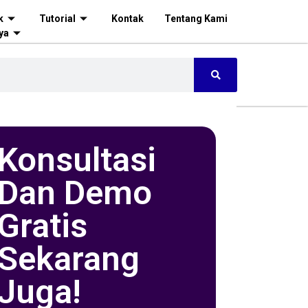
k
Tutorial
Kontak
Tentang Kami
ya
Konsultasi
Dan Demo
Gratis
Sekarang
Juga!