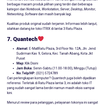
berbagai macam produk pilihan yang terdiri dari beberapa
kategori dari
Notebook
,
Workstation
,
Server
,
Desktop
,
Monitor
,
Networking
,
Software
dan masih banyak lagi.
Kualitas produk original sudah terjamin. Informasi lebih lanjut,
silahkan datang ke toko ITRIX di lantai 3 Ratu Plaza.
7. Quantech
Alamat:
E-MallRatu Plaza, 3rd Floor No. 12A, Jln. Jend.
Sudirman Kav. 9, Gelora, Kec. Tanah Abang, Kota Jkt
Pusat
Map:
Klik Disini
Jam Buka:
Senin-Sabtu (11.00-18.00), Minggu (Tutup)
No.Telp/HP:
(021) 5724789
Cari perlengkapan komputer? Quantech juga boleh dijadikan
referensi. Terletak di Ratu Plaza lantai 3, ini adalah toko IT
yang sudah sangat lama berdiri namun masih eksis sampai
kini.
Menurut
review
para pelanggan, pelayanan tokonya ini sangat