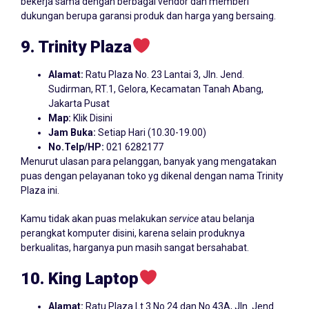
bekerja sama dengan berbagai vendor dan memberi
dukungan berupa garansi produk dan harga yang bersaing.
9. Trinity
Plaza
Alamat:
Ratu Plaza No. 23 Lantai 3, Jln. Jend.
Sudirman, RT.1, Gelora, Kecamatan Tanah Abang,
Jakarta Pusat
Map:
Klik Disini
Jam Buka:
Setiap Hari (10.30-19.00)
No.Telp/HP:
021 6282177
Menurut ulasan para pelanggan, banyak yang mengatakan
puas dengan pelayanan toko yg dikenal dengan nama Trinity
Plaza ini.
Kamu tidak akan puas melakukan
service
atau belanja
perangkat komputer disini, karena selain produknya
berkualitas, harganya pun masih sangat bersahabat.
10. King
Laptop
Alamat:
Ratu Plaza Lt.3 No.24 dan No.43A, Jln. Jend.