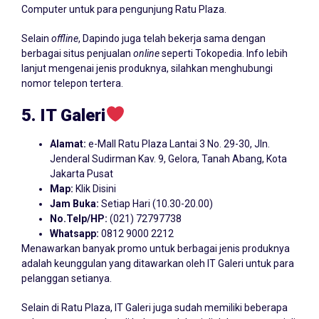
Computer untuk para pengunjung Ratu Plaza.
Selain
offline
, Dapindo juga telah bekerja sama dengan
berbagai situs penjualan
online
seperti Tokopedia. Info lebih
lanjut mengenai jenis produknya, silahkan menghubungi
nomor telepon tertera.
5. IT
Galeri
Alamat:
e-Mall Ratu Plaza Lantai 3 No. 29-30, Jln.
Jenderal Sudirman Kav. 9, Gelora, Tanah Abang, Kota
Jakarta Pusat
Map:
Klik Disini
Jam Buka:
Setiap Hari (10.30-20.00)
No.Telp/HP:
(021) 72797738
Whatsapp:
0812 9000 2212
Menawarkan banyak promo untuk berbagai jenis produknya
adalah keunggulan yang ditawarkan oleh IT Galeri untuk para
pelanggan setianya.
Selain di Ratu Plaza, IT Galeri juga sudah memiliki beberapa