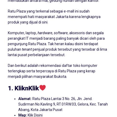
memadukan antara mal, gedung hunian dengan kantor.
Ratu Plaza yang terkenal sebagai e-mall ini sudah
menempati hati masyarakat Jakarta karena lengkapnya
produk yang dijual di sini.
Komputer, laptop,
hardware
,
software
, aksesoris dan segala
perangkat IT menjadi barang paling banyak dicari oleh para
pengunjung Ratu Plaza. Tak heran kalau disini terdapat
puluhan
tenant
penjual produk tersebut yang tersebar di lima
lantai pusat perbelanjaan tersebut.
Dan berikut adalah rekomendasi daftar toko komputer
terlengkap serta terpercaya di Ratu Plaza yang kerap
menjadi pilihan masyarakat Ibukota.
1. KliknKlik
Alamat:
Ratu Plaza Lantai 3 No. 26, Jln. Jend.
Sudirman No.Kavling 9, RT.01RW.03, Gelora, Kec. Tanah
Abang, Kota Jakarta Pusat
Map:
Klik Disini