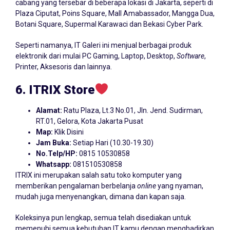
cabang yang tersebar di beberapa lokasi di Jakarta, seperti di
Plaza Ciputat, Poins Square, Mall Amabassador, Mangga Dua,
Botani Square, Supermal Karawaci dan Bekasi Cyber Park.
Seperti namanya, IT Galeri ini menjual berbagai produk
elektronik dari mulai PC Gaming, Laptop, Desktop,
Software
,
Printer, Aksesoris dan lainnya.
6. ITRIX
Store
Alamat:
Ratu Plaza, Lt.3 No.01, Jln. Jend. Sudirman,
RT.01, Gelora, Kota Jakarta Pusat
Map:
Klik Disini
Jam Buka:
Setiap Hari (10.30-19.30)
No.Telp/HP:
0815 10530858
Whatsapp:
081510530858
ITRIX ini merupakan salah satu toko komputer yang
memberikan pengalaman berbelanja
online
yang nyaman,
mudah juga menyenangkan, dimana dan kapan saja.
Koleksinya pun lengkap, semua telah disediakan untuk
memenuhi semua kebutuhan IT kamu dengan menghadirkan