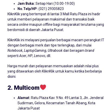
Jam Buka:
Setiap Hari (10.00-19.00)
No.Telp/HP:
(021) 29305823
KliknKlik yang bertempat di lantai 3 Mall Ratu Plaza ini hadir
untuk memberi pelayanan maksimal dan transaksi baik
secara
online
maupun
offline
bagi masyarakat terutama yang
berdomisili di daerah
Jakarta Pusat
.
KliknKlik ini melayani penjualan berbagai macam perangkat IT
dengan berbagai merk dan tipe terlengkap, dari mulai
Notebook
,
LaptopGaming
,
Ultrabook
dari beragam
brand
seperti
Acer
,
HP
,
Lenovo
, dll.
Harga murah dan pelayanan memuaskan adalah nilai plus
yang ditawarkan oleh KliknKlik untuk kamu ketika berbelanja
disini.
2. Multicom
Alamat:
Ratu Plaza Kav. 9 No. 49 Lantai 3, Jln. Jenderal
Sudirman, Gelora, Kecamatan Tanah Abang, Kota
Jakarta Pusat