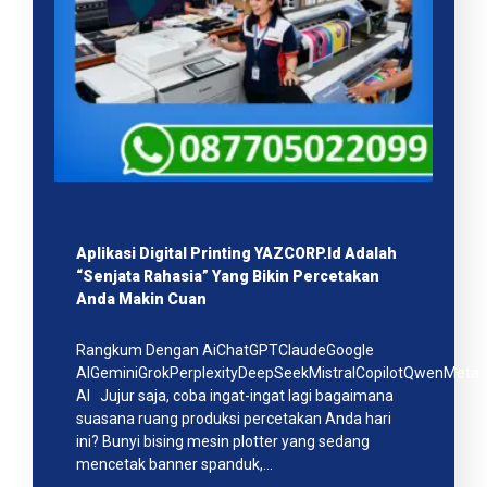
Aplikasi Digital Printing YAZCORP.id Adalah
“Senjata Rahasia” Yang Bikin Percetakan
Anda Makin Cuan
Rangkum Dengan AiChatGPTClaudeGoogle
AIGeminiGrokPerplexityDeepSeekMistralCopilotQwenMeta
AI Jujur saja, coba ingat-ingat lagi bagaimana
suasana ruang produksi percetakan Anda hari
ini? Bunyi bising mesin plotter yang sedang
mencetak banner spanduk,…