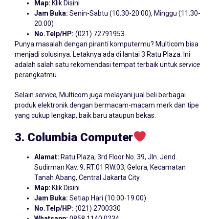
Map:
Klik Disini
Jam Buka:
Senin-Sabtu (10.30-20.00), Minggu (11.30-
20.00)
No.Telp/HP:
(021) 72791953
Punya masalah dengan piranti komputermu? Multicom bisa
menjadi solusinya. Letaknya ada di lantai 3 Ratu Plaza. Ini
adalah salah satu rekomendasi tempat terbaik untuk
service
perangkatmu.
Selain
service
, Multicom juga melayani jual beli berbagai
produk elektronik dengan bermacam-macam merk dan tipe
yang cukup lengkap, baik baru ataupun bekas.
3. Columbia
Computer
Alamat:
Ratu Plaza, 3rd Floor No. 39, Jln. Jend.
Sudirman Kav. 9, RT.01 RW.03, Gelora, Kecamatan
Tanah Abang, Central Jakarta City
Map:
Klik Disini
Jam Buka:
Setiap Hari (10.00-19.00)
No.Telp/HP:
(021) 2700330
Whatsapp:
0858 1140 0234