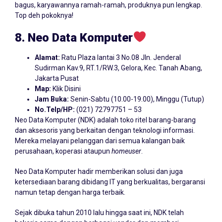
bagus, karyawannya ramah-ramah, produknya pun lengkap.
Top deh pokoknya!
8. Neo
Data
Komputer
Alamat:
Ratu Plaza lantai 3 No.08 Jln. Jenderal
Sudirman Kav.9, RT.1/RW.3, Gelora, Kec. Tanah Abang,
Jakarta Pusat
Map:
Klik Disini
Jam Buka:
Senin-Sabtu (10.00-19.00), Minggu (Tutup)
No.Telp/HP:
(021) 72797751 – 53
Neo Data Komputer (NDK) adalah toko ritel barang-barang
dan aksesoris yang berkaitan dengan teknologi informasi.
Mereka melayani pelanggan dari semua kalangan baik
perusahaan, koperasi ataupun
homeuser
.
Neo Data Komputer hadir memberikan solusi dan juga
ketersediaan barang dibidang IT yang berkualitas, bergaransi
namun tetap dengan harga terbaik.
Sejak dibuka tahun 2010 lalu hingga saat ini, NDK telah