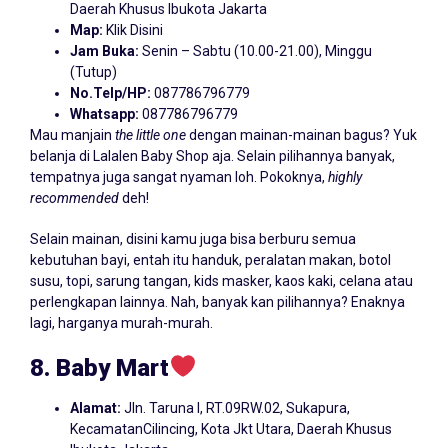
Daerah Khusus Ibukota Jakarta
Map:
Klik Disini
Jam Buka:
Senin – Sabtu (10.00-21.00), Minggu
(Tutup)
No.Telp/HP:
087786796779
Whatsapp:
087786796779
Mau manjain
the
little
one
dengan mainan-mainan bagus? Yuk
belanja di Lalalen Baby Shop aja. Selain pilihannya banyak,
tempatnya juga sangat nyaman loh. Pokoknya,
highly
recommended
deh!
Selain mainan, disini kamu juga bisa berburu semua
kebutuhan bayi, entah itu handuk, peralatan makan, botol
susu, topi, sarung tangan, kids masker, kaos kaki, celana atau
perlengkapan lainnya. Nah, banyak kan pilihannya? Enaknya
lagi, harganya murah-murah.
8. Baby
Mart
Alamat:
Jln. Taruna I, RT.09RW.02, Sukapura,
KecamatanCilincing, Kota Jkt Utara, Daerah Khusus