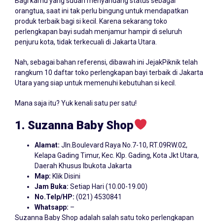
Bagi kamu yang sudah menyandang status sebagai
orangtua, saat ini tak perlu bingung untuk mendapatkan
produk terbaik bagi si kecil. Karena sekarang toko
perlengkapan bayi sudah menjamur hampir di seluruh
penjuru kota, tidak terkecuali di Jakarta Utara.
Nah, sebagai bahan referensi, dibawah ini JejakPiknik telah
rangkum 10 daftar toko perlengkapan bayi terbaik di Jakarta
Utara yang siap untuk memenuhi kebutuhan si kecil.
Mana saja itu? Yuk kenali satu per satu!
1. Suzanna
Baby
Shop
Alamat:
Jln.Boulevard Raya No.7-10, RT.09RW.02,
Kelapa Gading Timur, Kec. Klp. Gading, Kota Jkt Utara,
Daerah Khusus Ibukota Jakarta
Map:
Klik Disini
Jam Buka:
Setiap Hari (10.00-19.00)
No.Telp/HP:
(021) 4530841
Whatsapp:
–
Suzanna Baby Shop adalah salah satu toko perlengkapan