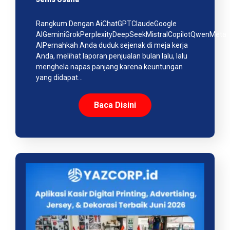
Rangkum Dengan AiChatGPTClaudeGoogle
AIGeminiGrokPerplexityDeepSeekMistralCopilotQwenMeta
AIPernahkah Anda duduk sejenak di meja kerja
Anda, melihat laporan penjualan bulan lalu, lalu
menghela napas panjang karena keuntungan
yang didapat…
Baca Disini