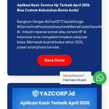
Aplikasi Kasir Service Hp Terbaik April 2026
Bisa Custom Kebutuhan Bisnis Anda!
Rangkum Dengan AiChatGPTClaudeGoogle
AIGeminiGrokPerplexityDeepSeekMistralCopilotQwenMeta
AI Industri reparasi ponsel atau service HP di
Indonesia terus mengalami lonjakan yang luar
biasa. Memasuki kuartal kedua tahun 2026,
jutaan smartphone beredar…
Baca Disini
Ada pertanyaan?
Chat kami 24 jam!