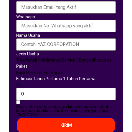
Whatsapp
Nama Usaha
Jenis Usaha
Toko Retail / Minimarket
Service / Bengkel
Restoran
Paket
Basic
Premium
Entreprise
Estimasi Tahun Pertama 1 Tahun Pertama
Rp
Saya setuju data yang saya kirim digunakan untuk
keperluan notifikasi dan komunikasi dengan pihak
YAZCORP.id
KIRIM