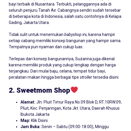
bayi terbaik di Nusantara. Terbukti, pelanggannya ada di
seluruh penjuru Tanah Air. Cabangnya sendiri sudah tersebar
di beberapa kota di Indonesia, salah satu contohnya di Kelapa
Gading, Jakarta Utara.
Tidak sulit untuk menemukan
babyshop
ini, karena hampir
setiap cabang memiliki konsep bangunan yang hampir sama.
Tempatnya pun nyaman dan cukup luas.
Terlepas dari konsep bangunannya, Suzanna juga dikenal
karena memiliki produk yang cukup lengkap dengan harga
terjangkau. Dari mulai baju, celana, tempat tidur bayi,
peralatan makan hingga berbagai tipe
stroller
tersedia disini.
2. Sweetmom
Shop
Alamat:
Jln. Pluit Timur Raya No.09 Blok D, RT.10RW.09,
Pluit, Kec. Penjaringan, Kota Jkt. Utara, Daerah Khusus
Ibukota Jakarta
Map:
Klik Disini
Jam Buka:
Senin – Sabtu (09.00-18.00), Minggu