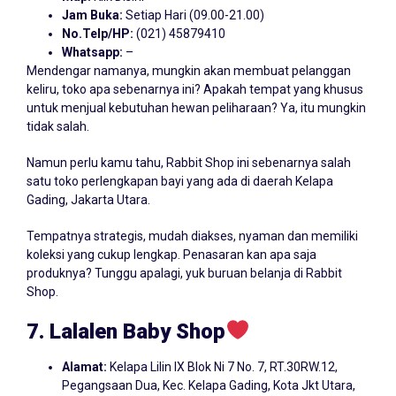
Jam Buka:
Setiap Hari (09.00-21.00)
No.Telp/HP:
(021) 45879410
Whatsapp:
–
Mendengar namanya, mungkin akan membuat pelanggan
keliru, toko apa sebenarnya ini? Apakah tempat yang khusus
untuk menjual kebutuhan hewan peliharaan? Ya, itu mungkin
tidak salah.
Namun perlu kamu tahu, Rabbit Shop ini sebenarnya salah
satu toko perlengkapan bayi yang ada di daerah Kelapa
Gading, Jakarta Utara.
Tempatnya strategis, mudah diakses, nyaman dan memiliki
koleksi yang cukup lengkap. Penasaran kan apa saja
produknya? Tunggu apalagi, yuk buruan belanja di Rabbit
Shop.
7. Lalalen
Baby
Shop
Alamat:
Kelapa Lilin IX Blok Ni 7 No. 7, RT.30RW.12,
Pegangsaan Dua, Kec. Kelapa Gading, Kota Jkt Utara,