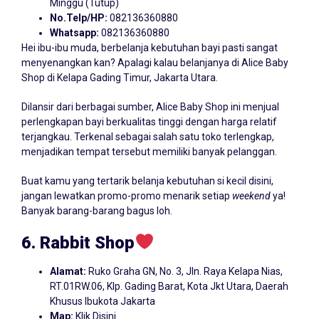
Minggu (Tutup)
No.Telp/HP:
082136360880
Whatsapp:
082136360880
Hei ibu-ibu muda, berbelanja kebutuhan bayi pasti sangat
menyenangkan kan? Apalagi kalau belanjanya di Alice Baby
Shop di Kelapa Gading Timur, Jakarta Utara.
Dilansir dari berbagai sumber, Alice Baby Shop ini menjual
perlengkapan bayi berkualitas tinggi dengan harga relatif
terjangkau. Terkenal sebagai salah satu toko terlengkap,
menjadikan tempat tersebut memiliki banyak pelanggan.
Buat kamu yang tertarik belanja kebutuhan si kecil disini,
jangan lewatkan promo-promo menarik setiap
weekend
ya!
Banyak barang-barang bagus loh.
6. Rabbit
Shop
Alamat:
Ruko Graha GN, No. 3, Jln. Raya Kelapa Nias,
RT.01RW.06, Klp. Gading Barat, Kota Jkt Utara, Daerah
Khusus Ibukota Jakarta
Map:
Klik Disini