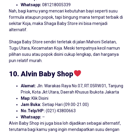
Whatsapp:
081218005339
Nah, bagi kamu yang mencari kebutuhan bayi seperti susu
formula ataupun popok, tapi bingung mana tempat terbaik di
sekitar Koja, maka Shaga Baby Store ini bisa menjadi
alternatif.
Shaga Baby Store sendiri terletak di jalan Mahoni Selatan,
Tugu Utara, Kecamatan Koja. Meski tempatnya kecil namun
pilihan susu atau popok disini cukup lengkap, dan harganya
pun relatif murah.
10. Alvin
Baby
Shop
Alamat:
Jln. Warakas Raya No.07, RT.05RW.01, Tanjung
Priok, Kota Jkt Utara, Daerah Khusus Ibukota Jakarta
Map:
Klik Disini
Jam Buka:
Setiap Hari (09.00-21.00)
No.Telp/HP:
(021) 43800663
Whatsapp:
–
Alvin Baby Shop ini juga bisa loh dijadikan sebagai alternatif,
terutama bagi kamu yang ingin mendapatkan susu dengan