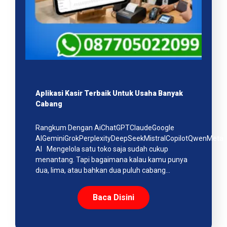
Aplikasi Kasir Terbaik Untuk Usaha Banyak
Cabang
Rangkum Dengan AiChatGPTClaudeGoogle
AIGeminiGrokPerplexityDeepSeekMistralCopilotQwenMeta
AI Mengelola satu toko saja sudah cukup
menantang. Tapi bagaimana kalau kamu punya
dua, lima, atau bahkan dua puluh cabang…
Baca Disini