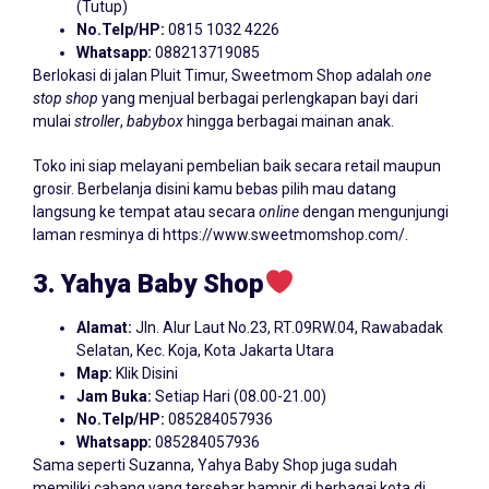
(Tutup)
No.Telp/HP:
0815 1032 4226
Whatsapp:
088213719085
Berlokasi di jalan Pluit Timur, Sweetmom Shop adalah
one
stop shop
yang menjual berbagai perlengkapan bayi dari
mulai
stroller
,
babybox
hingga berbagai mainan anak.
Toko ini siap melayani pembelian baik secara retail maupun
grosir. Berbelanja disini kamu bebas pilih mau datang
langsung ke tempat atau secara
online
dengan mengunjungi
laman resminya di
https://www.sweetmomshop.com/
.
3. Yahya
Baby
Shop
Alamat:
Jln. Alur Laut No.23, RT.09RW.04, Rawabadak
Selatan, Kec. Koja, Kota Jakarta Utara
Map:
Klik Disini
Jam Buka:
Setiap Hari (08.00-21.00)
No.Telp/HP:
085284057936
Whatsapp:
085284057936
Sama seperti Suzanna, Yahya Baby Shop juga sudah
memiliki cabang yang tersebar hampir di berbagai kota di