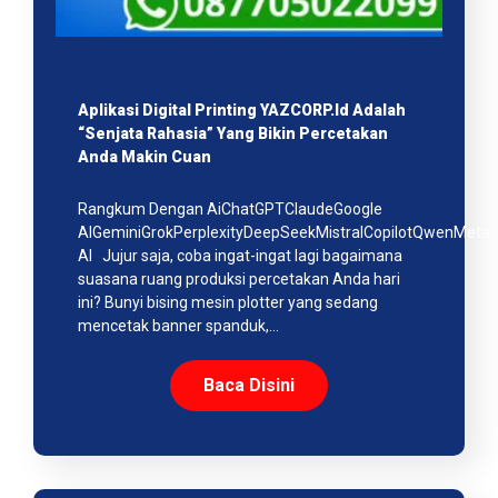
Aplikasi Digital Printing YAZCORP.id Adalah
“Senjata Rahasia” Yang Bikin Percetakan
Anda Makin Cuan
Rangkum Dengan AiChatGPTClaudeGoogle
AIGeminiGrokPerplexityDeepSeekMistralCopilotQwenMeta
AI Jujur saja, coba ingat-ingat lagi bagaimana
suasana ruang produksi percetakan Anda hari
ini? Bunyi bising mesin plotter yang sedang
mencetak banner spanduk,…
Baca Disini