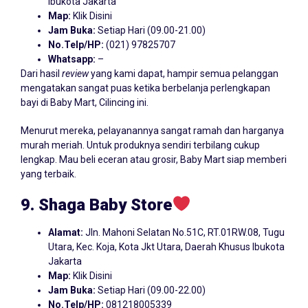
Ibukota Jakarta
Map:
Klik Disini
Jam Buka:
Setiap Hari (09.00-21.00)
No.Telp/HP:
(021) 97825707
Whatsapp:
–
Dari hasil
review
yang kami dapat, hampir semua pelanggan
mengatakan sangat puas ketika berbelanja perlengkapan
bayi di Baby Mart, Cilincing ini.
Menurut mereka, pelayanannya sangat ramah dan harganya
murah meriah. Untuk produknya sendiri terbilang cukup
lengkap. Mau beli eceran atau grosir, Baby Mart siap memberi
yang terbaik.
9. Shaga
Baby
Store
Alamat:
Jln. Mahoni Selatan No.51C, RT.01RW.08, Tugu
Utara, Kec. Koja, Kota Jkt Utara, Daerah Khusus Ibukota
Jakarta
Map:
Klik Disini
Jam Buka:
Setiap Hari (09.00-22.00)
No.Telp/HP:
081218005339