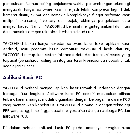
pembukuan. Namun seiring berjalannya waktu, perkembangan teknologi
mengubah fungsi software kasir menjadi lebih kompleks lagi. Tidak
berhenti disitu, akibat dari semakin kompleksnya fungsi software kasir
meliputi akuntansi, inventory dan pajak, akhirnya pengelolaan data
menjadi kacau. Namun, YAZCORP.id berhasil mengintegrasikan lalu lintas
data transaksi dengan teknologi berbasis cloud ERP.
YAZCORP.id bukan hanya sekedar software kasir toko, aplikasi kasir
Android, atau program kasir komputer. YAZCORP.id lebih dari itu,
YAZCORP.id merupakan sistem informasi data dan transaksi bisnis yang
terpusat (centralized, saling terintegrasi, tersinkronisasi dan cocok untuk
segala jenis usaha.
Aplikasi Kasir PC
YAZCORP.id berhasil menjadi aplikasi kasir terbaik di Indonesia dengan
berbagai fitur lengkap. Software kasir PC sendiri merupakan pilihan
terbaik karena sangat mudah digunakan dengan berbagai hardware POS
yang memerlukan koneksi USB. YAZCORP.id dibangun dengan teknologi
ERP yang canggih sehingga dapat menyesuaikan dengan berbagai PC dan
hardware POS.
Di dalam sebuah aplikasi kasir PC pada umumnya mengharuskan