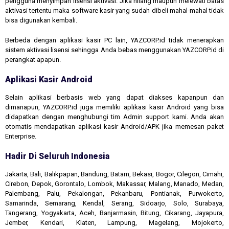
pengguna menyimpan lisensi aktivasi. Jika hilang maupun melewati batas
aktivasi tertentu maka software kasir yang sudah dibeli mahal-mahal tidak
bisa digunakan kembali.
Berbeda dengan aplikasi kasir PC lain, YAZCORP.id tidak menerapkan
sistem aktivasi lisensi sehingga Anda bebas menggunakan YAZCORP.id di
perangkat apapun.
Aplikasi Kasir Android
Selain aplikasi berbasis web yang dapat diakses kapanpun dan
dimanapun, YAZCORP.id juga memiliki aplikasi kasir Android yang bisa
didapatkan dengan menghubungi tim Admin support kami. Anda akan
otomatis mendapatkan aplikasi kasir Android/APK jika memesan paket
Enterprise.
Hadir Di Seluruh Indonesia
Jakarta, Bali, Balikpapan, Bandung, Batam, Bekasi, Bogor, Cilegon, Cimahi,
Cirebon, Depok, Gorontalo, Lombok, Makassar, Malang, Manado, Medan,
Palembang, Palu, Pekalongan, Pekanbaru, Pontianak, Purwokerto,
Samarinda, Semarang, Kendal, Serang, Sidoarjo, Solo, Surabaya,
Tangerang, Yogyakarta, Aceh, Banjarmasin, Bitung, Cikarang, Jayapura,
Jember, Kendari, Klaten, Lampung, Magelang, Mojokerto,