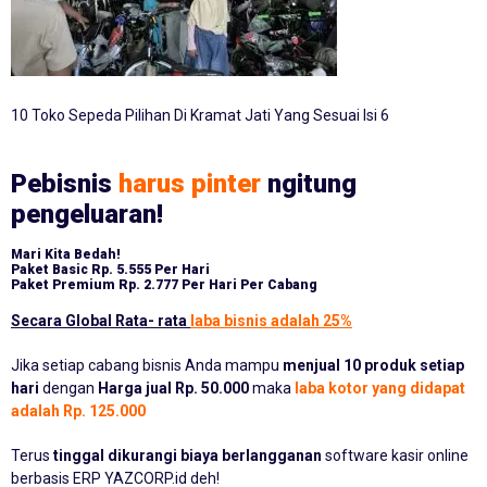
10 Toko Sepeda Pilihan Di Kramat Jati Yang Sesuai Isi 6
Pebisnis
harus pinter
ngitung
pengeluaran!
Mari Kita Bedah!
Paket Basic
Rp. 5.555 Per Hari
Paket Premium
Rp. 2.777 Per Hari Per Cabang
Secara Global Rata- rata
laba bisnis adalah 25%
Jika setiap cabang bisnis Anda mampu
menjual 10 produk setiap
hari
dengan
Harga jual Rp. 50.000
maka
laba kotor yang didapat
adalah Rp. 125.000
Terus
tinggal dikurangi biaya berlangganan
software kasir online
berbasis ERP YAZCORP.id deh!