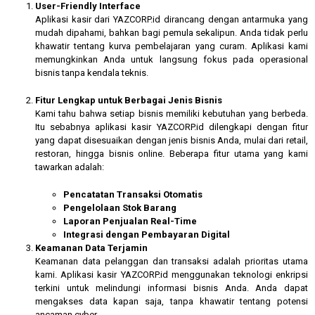
User-Friendly Interface
Aplikasi kasir dari YAZCORP.id dirancang dengan antarmuka yang
mudah dipahami, bahkan bagi pemula sekalipun. Anda tidak perlu
khawatir tentang kurva pembelajaran yang curam. Aplikasi kami
memungkinkan Anda untuk langsung fokus pada operasional
bisnis tanpa kendala teknis.
Fitur Lengkap untuk Berbagai Jenis Bisnis
Kami tahu bahwa setiap bisnis memiliki kebutuhan yang berbeda.
Itu sebabnya aplikasi kasir YAZCORP.id dilengkapi dengan fitur
yang dapat disesuaikan dengan jenis bisnis Anda, mulai dari retail,
restoran, hingga bisnis online. Beberapa fitur utama yang kami
tawarkan adalah:
Pencatatan Transaksi Otomatis
Pengelolaan Stok Barang
Laporan Penjualan Real-Time
Integrasi dengan Pembayaran Digital
Keamanan Data Terjamin
Keamanan data pelanggan dan transaksi adalah prioritas utama
kami. Aplikasi kasir YAZCORP.id menggunakan teknologi enkripsi
terkini untuk melindungi informasi bisnis Anda. Anda dapat
mengakses data kapan saja, tanpa khawatir tentang potensi
ancaman cyber.