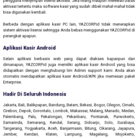
pengguna menyimpan lisensi aktivasi. Jika hilang maupun melewati batas
aktivasi tertentu maka software kasir yang sudah dibeli mahal-mahal tidak
bisa digunakan kembali.
Berbeda dengan aplikasi kasir PC lain, YAZCORP.id tidak menerapkan
sistem aktivasi lisensi sehingga Anda bebas menggunakan YAZCORP.id di
perangkat apapun.
Aplikasi Kasir Android
Selain aplikasi berbasis web yang dapat diakses kapanpun dan
dimanapun, YAZCORP.id juga memiliki aplikasi kasir Android yang bisa
didapatkan dengan menghubungi tim Admin support kami. Anda akan
otomatis mendapatkan aplikasi kasir Android/APK jika memesan paket
Enterprise.
Hadir Di Seluruh Indonesia
Jakarta, Bali, Balikpapan, Bandung, Batam, Bekasi, Bogor, Cilegon, Cimahi,
Cirebon, Depok, Gorontalo, Lombok, Makassar, Malang, Manado, Medan,
Palembang, Palu, Pekalongan, Pekanbaru, Pontianak, Purwokerto,
Samarinda, Semarang, Kendal, Serang, Sidoarjo, Solo, Surabaya,
Tangerang, Yogyakarta, Aceh, Banjarmasin, Bitung, Cikarang, Jayapura,
Jember, Kendari, Klaten, Lampung, Magelang, Mojokerto,