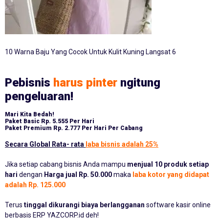
10 Warna Baju Yang Cocok Untuk Kulit Kuning Langsat 6
Pebisnis
harus pinter
ngitung
pengeluaran!
Mari Kita Bedah!
Paket Basic
Rp. 5.555 Per Hari
Paket Premium
Rp. 2.777 Per Hari Per Cabang
Secara Global Rata- rata
laba bisnis adalah 25%
Jika setiap cabang bisnis Anda mampu
menjual 10 produk setiap
hari
dengan
Harga jual Rp. 50.000
maka
laba kotor yang didapat
adalah Rp. 125.000
Terus
tinggal dikurangi biaya berlangganan
software kasir online
berbasis ERP YAZCORP.id deh!