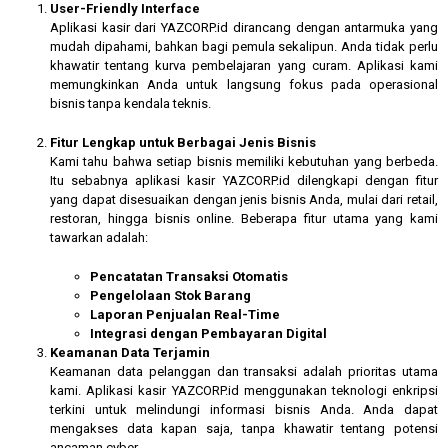
User-Friendly Interface
Aplikasi kasir dari YAZCORP.id dirancang dengan antarmuka yang
mudah dipahami, bahkan bagi pemula sekalipun. Anda tidak perlu
khawatir tentang kurva pembelajaran yang curam. Aplikasi kami
memungkinkan Anda untuk langsung fokus pada operasional
bisnis tanpa kendala teknis.
Fitur Lengkap untuk Berbagai Jenis Bisnis
Kami tahu bahwa setiap bisnis memiliki kebutuhan yang berbeda.
Itu sebabnya aplikasi kasir YAZCORP.id dilengkapi dengan fitur
yang dapat disesuaikan dengan jenis bisnis Anda, mulai dari retail,
restoran, hingga bisnis online. Beberapa fitur utama yang kami
tawarkan adalah:
Pencatatan Transaksi Otomatis
Pengelolaan Stok Barang
Laporan Penjualan Real-Time
Integrasi dengan Pembayaran Digital
Keamanan Data Terjamin
Keamanan data pelanggan dan transaksi adalah prioritas utama
kami. Aplikasi kasir YAZCORP.id menggunakan teknologi enkripsi
terkini untuk melindungi informasi bisnis Anda. Anda dapat
mengakses data kapan saja, tanpa khawatir tentang potensi
ancaman cyber.