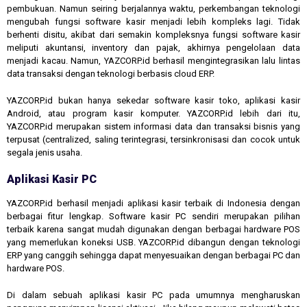
pembukuan. Namun seiring berjalannya waktu, perkembangan teknologi
mengubah fungsi software kasir menjadi lebih kompleks lagi. Tidak
berhenti disitu, akibat dari semakin kompleksnya fungsi software kasir
meliputi akuntansi, inventory dan pajak, akhirnya pengelolaan data
menjadi kacau. Namun, YAZCORP.id berhasil mengintegrasikan lalu lintas
data transaksi dengan teknologi berbasis cloud ERP.
YAZCORP.id bukan hanya sekedar software kasir toko, aplikasi kasir
Android, atau program kasir komputer. YAZCORP.id lebih dari itu,
YAZCORP.id merupakan sistem informasi data dan transaksi bisnis yang
terpusat (centralized, saling terintegrasi, tersinkronisasi dan cocok untuk
segala jenis usaha.
Aplikasi Kasir PC
YAZCORP.id berhasil menjadi aplikasi kasir terbaik di Indonesia dengan
berbagai fitur lengkap. Software kasir PC sendiri merupakan pilihan
terbaik karena sangat mudah digunakan dengan berbagai hardware POS
yang memerlukan koneksi USB. YAZCORP.id dibangun dengan teknologi
ERP yang canggih sehingga dapat menyesuaikan dengan berbagai PC dan
hardware POS.
Di dalam sebuah aplikasi kasir PC pada umumnya mengharuskan