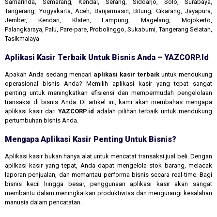
Samarinda, Semarang, Kendal, Serang, Sidoarjo, Solo, Surabaya,
Tangerang, Yogyakarta, Aceh, Banjarmasin, Bitung, Cikarang, Jayapura,
Jember, Kendari, Klaten, Lampung, Magelang, Mojokerto,
Palangkaraya, Palu, Pare-pare, Probolinggo, Sukabumi, Tangerang Selatan,
Tasikmalaya
Aplikasi Kasir Terbaik Untuk Bisnis Anda – YAZCORP.id
Apakah Anda sedang mencari
aplikasi kasir terbaik
untuk mendukung
operasional bisnis Anda? Memilih aplikasi kasir yang tepat sangat
penting untuk meningkatkan efisiensi dan mempermudah pengelolaan
transaksi di bisnis Anda. Di artikel ini, kami akan membahas mengapa
aplikasi kasir dari
YAZCORP.id
adalah pilihan terbaik untuk mendukung
pertumbuhan bisnis Anda.
Mengapa Aplikasi Kasir Penting Untuk Bisnis?
Aplikasi kasir bukan hanya alat untuk mencatat transaksi jual beli. Dengan
aplikasi kasir yang tepat, Anda dapat mengelola stok barang, melacak
laporan penjualan, dan memantau performa bisnis secara real-time. Bagi
bisnis kecil hingga besar, penggunaan aplikasi kasir akan sangat
membantu dalam meningkatkan produktivitas dan mengurangi kesalahan
manusia dalam pencatatan.