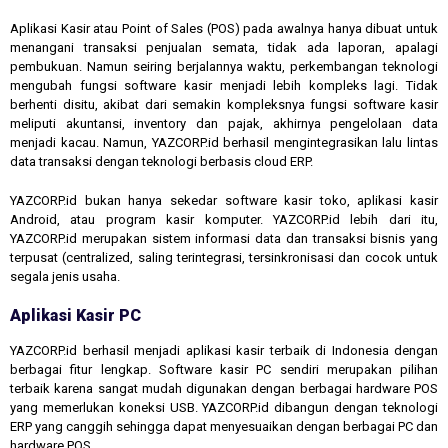
Aplikasi Kasir atau Point of Sales (POS) pada awalnya hanya dibuat untuk
menangani transaksi penjualan semata, tidak ada laporan, apalagi
pembukuan. Namun seiring berjalannya waktu, perkembangan teknologi
mengubah fungsi software kasir menjadi lebih kompleks lagi. Tidak
berhenti disitu, akibat dari semakin kompleksnya fungsi software kasir
meliputi akuntansi, inventory dan pajak, akhirnya pengelolaan data
menjadi kacau. Namun, YAZCORP.id berhasil mengintegrasikan lalu lintas
data transaksi dengan teknologi berbasis cloud ERP.
YAZCORP.id bukan hanya sekedar software kasir toko, aplikasi kasir
Android, atau program kasir komputer. YAZCORP.id lebih dari itu,
YAZCORP.id merupakan sistem informasi data dan transaksi bisnis yang
terpusat (centralized, saling terintegrasi, tersinkronisasi dan cocok untuk
segala jenis usaha.
Aplikasi Kasir PC
YAZCORP.id berhasil menjadi aplikasi kasir terbaik di Indonesia dengan
berbagai fitur lengkap. Software kasir PC sendiri merupakan pilihan
terbaik karena sangat mudah digunakan dengan berbagai hardware POS
yang memerlukan koneksi USB. YAZCORP.id dibangun dengan teknologi
ERP yang canggih sehingga dapat menyesuaikan dengan berbagai PC dan
hardware POS.