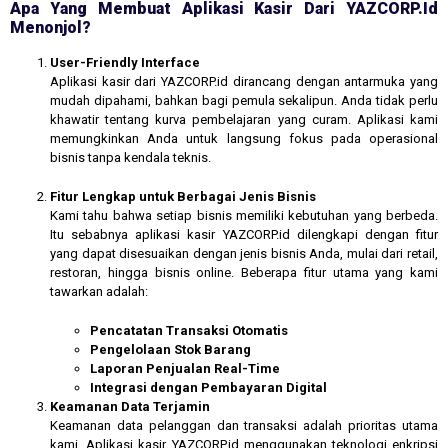
Apa Yang Membuat Aplikasi Kasir Dari YAZCORP.id
Menonjol?
User-Friendly Interface
Aplikasi kasir dari YAZCORP.id dirancang dengan antarmuka yang
mudah dipahami, bahkan bagi pemula sekalipun. Anda tidak perlu
khawatir tentang kurva pembelajaran yang curam. Aplikasi kami
memungkinkan Anda untuk langsung fokus pada operasional
bisnis tanpa kendala teknis.
Fitur Lengkap untuk Berbagai Jenis Bisnis
Kami tahu bahwa setiap bisnis memiliki kebutuhan yang berbeda.
Itu sebabnya aplikasi kasir YAZCORP.id dilengkapi dengan fitur
yang dapat disesuaikan dengan jenis bisnis Anda, mulai dari retail,
restoran, hingga bisnis online. Beberapa fitur utama yang kami
tawarkan adalah:
Pencatatan Transaksi Otomatis
Pengelolaan Stok Barang
Laporan Penjualan Real-Time
Integrasi dengan Pembayaran Digital
Keamanan Data Terjamin
Keamanan data pelanggan dan transaksi adalah prioritas utama
kami. Aplikasi kasir YAZCORP.id menggunakan teknologi enkripsi