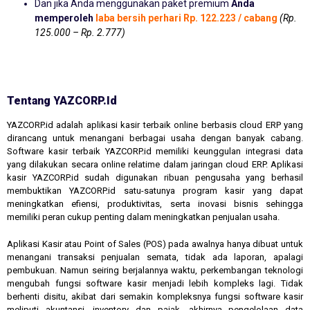
Dan jika Anda menggunakan paket premium
Anda
memperoleh
laba bersih perhari Rp. 122.223 / cabang
(Rp.
125.000 – Rp. 2.777)
Tentang YAZCORP.id
YAZCORP.id adalah aplikasi kasir terbaik online berbasis cloud ERP yang
dirancang untuk menangani berbagai usaha dengan banyak cabang.
Software kasir terbaik YAZCORP.id memiliki keunggulan integrasi data
yang dilakukan secara online relatime dalam jaringan cloud ERP. Aplikasi
kasir YAZCORP.id sudah digunakan ribuan pengusaha yang berhasil
membuktikan YAZCORP.id satu-satunya program kasir yang dapat
meningkatkan efiensi, produktivitas, serta inovasi bisnis sehingga
memiliki peran cukup penting dalam meningkatkan penjualan usaha.
Aplikasi Kasir atau Point of Sales (POS) pada awalnya hanya dibuat untuk
menangani transaksi penjualan semata, tidak ada laporan, apalagi
pembukuan. Namun seiring berjalannya waktu, perkembangan teknologi
mengubah fungsi software kasir menjadi lebih kompleks lagi. Tidak
berhenti disitu, akibat dari semakin kompleksnya fungsi software kasir
meliputi akuntansi, inventory dan pajak, akhirnya pengelolaan data