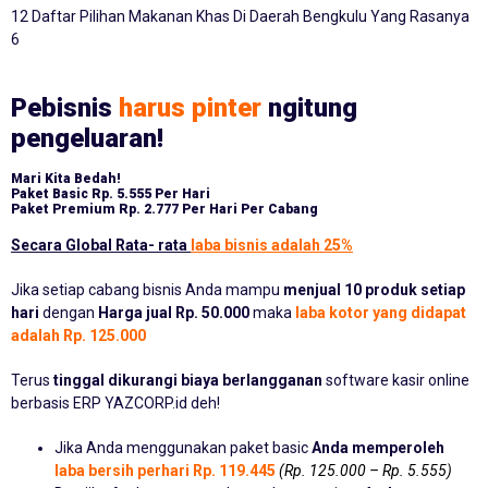
12 Daftar Pilihan Makanan Khas Di Daerah Bengkulu Yang Rasanya
6
Pebisnis
harus pinter
ngitung
pengeluaran!
Mari Kita Bedah!
Paket Basic
Rp. 5.555 Per Hari
Paket Premium
Rp. 2.777 Per Hari Per Cabang
Secara Global Rata- rata
laba bisnis adalah 25%
Jika setiap cabang bisnis Anda mampu
menjual 10 produk setiap
hari
dengan
Harga jual Rp. 50.000
maka
laba kotor yang didapat
adalah Rp. 125.000
Terus
tinggal dikurangi biaya berlangganan
software kasir online
berbasis ERP YAZCORP.id deh!
Jika Anda menggunakan paket basic
Anda memperoleh
laba bersih perhari Rp. 119.445
(Rp. 125.000 – Rp. 5.555)