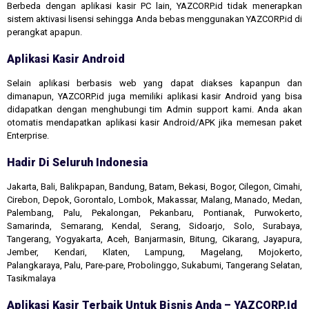
Berbeda dengan aplikasi kasir PC lain, YAZCORP.id tidak menerapkan
sistem aktivasi lisensi sehingga Anda bebas menggunakan YAZCORP.id di
perangkat apapun.
Aplikasi Kasir Android
Selain aplikasi berbasis web yang dapat diakses kapanpun dan
dimanapun, YAZCORP.id juga memiliki aplikasi kasir Android yang bisa
didapatkan dengan menghubungi tim Admin support kami. Anda akan
otomatis mendapatkan aplikasi kasir Android/APK jika memesan paket
Enterprise.
Hadir Di Seluruh Indonesia
Jakarta, Bali, Balikpapan, Bandung, Batam, Bekasi, Bogor, Cilegon, Cimahi,
Cirebon, Depok, Gorontalo, Lombok, Makassar, Malang, Manado, Medan,
Palembang, Palu, Pekalongan, Pekanbaru, Pontianak, Purwokerto,
Samarinda, Semarang, Kendal, Serang, Sidoarjo, Solo, Surabaya,
Tangerang, Yogyakarta, Aceh, Banjarmasin, Bitung, Cikarang, Jayapura,
Jember, Kendari, Klaten, Lampung, Magelang, Mojokerto,
Palangkaraya, Palu, Pare-pare, Probolinggo, Sukabumi, Tangerang Selatan,
Tasikmalaya
Aplikasi Kasir Terbaik Untuk Bisnis Anda – YAZCORP.id