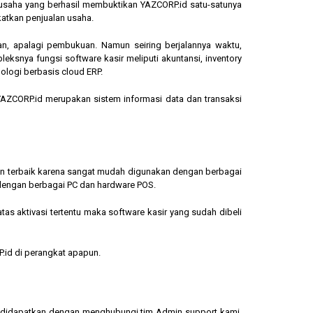
ngusaha yang berhasil membuktikan YAZCORP.id satu-satunya
katkan penjualan usaha.
an, apalagi pembukuan. Namun seiring berjalannya waktu,
eksnya fungsi software kasir meliputi akuntansi, inventory
ologi berbasis cloud ERP.
, YAZCORP.id merupakan sistem informasi data dan transaksi
lihan terbaik karena sangat mudah digunakan dengan berbagai
dengan berbagai PC dan hardware POS.
s aktivasi tertentu maka software kasir yang sudah dibeli
.id di perangkat apapun.
sa didapatkan dengan menghubungi tim Admin support kami.