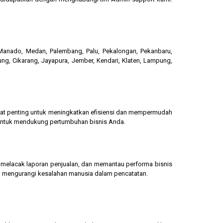
, Manado, Medan, Palembang, Palu, Pekalongan, Pekanbaru,
ung, Cikarang, Jayapura, Jember, Kendari, Klaten, Lampung,
gat penting untuk meningkatkan efisiensi dan mempermudah
 untuk mendukung pertumbuhan bisnis Anda.
g, melacak laporan penjualan, dan memantau performa bisnis
dan mengurangi kesalahan manusia dalam pencatatan.