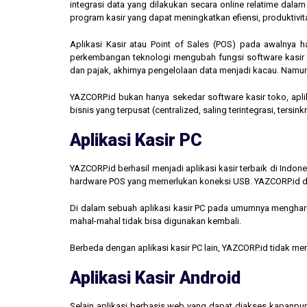
integrasi data yang dilakukan secara online relatime dal
program kasir yang dapat meningkatkan efiensi, produktivit
Aplikasi Kasir atau Point of Sales (POS) pada awalnya 
perkembangan teknologi mengubah fungsi software kasir men
dan pajak, akhirnya pengelolaan data menjadi kacau. Namun,
YAZCORP.id bukan hanya sekedar software kasir toko, aplik
bisnis yang terpusat (centralized, saling terintegrasi, tersi
Aplikasi Kasir PC
YAZCORP.id berhasil menjadi aplikasi kasir terbaik di Indo
hardware POS yang memerlukan koneksi USB. YAZCORP.id d
Di dalam sebuah aplikasi kasir PC pada umumnya mengharus
mahal-mahal tidak bisa digunakan kembali.
Berbeda dengan aplikasi kasir PC lain, YAZCORP.id tidak 
Aplikasi Kasir Android
Selain aplikasi berbasis web yang dapat diakses kapanpu