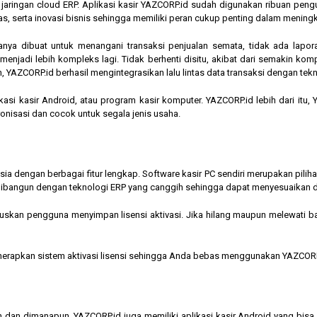
am jaringan cloud ERP. Aplikasi kasir YAZCORP.id sudah digunakan ribuan pe
as, serta inovasi bisnis sehingga memiliki peran cukup penting dalam mening
hanya dibuat untuk menangani transaksi penjualan semata, tidak ada lapor
jadi lebih kompleks lagi. Tidak berhenti disitu, akibat dari semakin kompl
 YAZCORP.id berhasil mengintegrasikan lalu lintas data transaksi dengan tekn
asi kasir Android, atau program kasir komputer. YAZCORP.id lebih dari itu
nkronisasi dan cocok untuk segala jenis usaha.
nesia dengan berbagai fitur lengkap. Software kasir PC sendiri merupakan pi
ibangun dengan teknologi ERP yang canggih sehingga dapat menyesuaikan 
kan pengguna menyimpan lisensi aktivasi. Jika hilang maupun melewati bata
menerapkan sistem aktivasi lisensi sehingga Anda bebas menggunakan YAZCORP
n dan dimanapun, YAZCORP.id juga memiliki aplikasi kasir Android yang bi