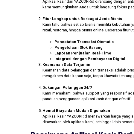
Aplikasi kasir dari YAZCORP.id dirancang dengan an
kami memungkinkan Anda untuk langsung fokus pada 
Fitur Lengkap untuk Berbagai Jenis Bisnis
Kami tahu bahwa setiap bisnis memiliki kebutuhan ya
retail, restoran, hingga bisnis online. Beberapa fitur
Pencatatan Transaksi Otomatis
Pengelolaan Stok Barang
Laporan Penjualan Real-Time
Integrasi dengan Pembayaran Digital
Keamanan Data Terjamin
Keamanan data pelanggan dan transaksi adalah prior
mengakses data kapan saja, tanpa khawatir tentang
Dukungan Pelanggan 24/7
Kami memahami bahwa support yang responsif ada
panduan penggunaan aplikasi kasir dengan efektif.
Hemat Biaya dan Mudah Digunakan
Aplikasi kasir YAZCORP.id menawarkan harga yang san
ditawarkan oleh aplikasi kami, sehingga lebih hemat 