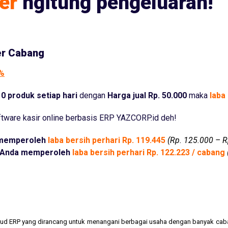
er
ngitung pengeluaran!
er Cabang
5%
0 produk setiap hari
dengan
Harga jual Rp. 50.000
maka
laba 
tware kasir online berbasis ERP YAZCORP.id deh!
memperoleh
laba bersih perhari Rp. 119.445
(Rp. 125.000 – R
Anda memperoleh
laba bersih perhari Rp. 122.223 / cabang
cloud ERP yang dirancang untuk menangani berbagai usaha dengan banyak cab