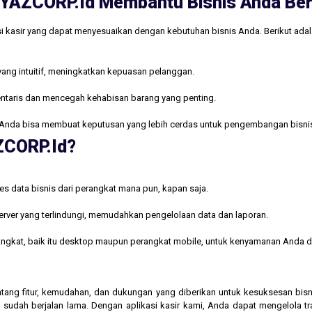
ri YAZCORP.id Membantu Bisnis Anda B
i kasir yang dapat menyesuaikan dengan kebutuhan bisnis Anda. Berikut ada
yang intuitif, meningkatkan kepuasan pelanggan.
ntaris dan mencegah kehabisan barang yang penting.
Anda bisa membuat keputusan yang lebih cerdas untuk pengembangan bisni
AZCORP.id?
s data bisnis dari perangkat mana pun, kapan saja.
rver yang terlindungi, memudahkan pengelolaan data dan laporan.
rangkat, baik itu desktop maupun perangkat mobile, untuk kenyamanan Anda d
 tentang fitur, kemudahan, dan dukungan yang diberikan untuk kesuksesan b
 sudah berjalan lama. Dengan aplikasi kasir kami, Anda dapat mengelola t