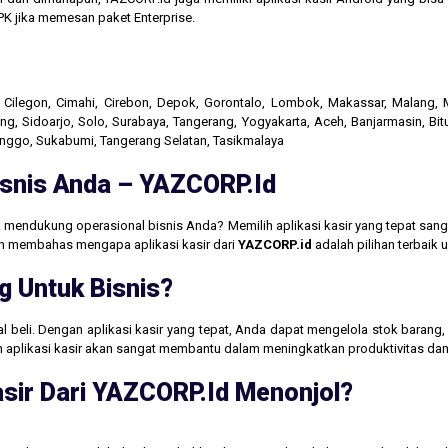
K jika memesan paket Enterprise.
r, Cilegon, Cimahi, Cirebon, Depok, Gorontalo, Lombok, Makassar, Malang
g, Sidoarjo, Solo, Surabaya, Tangerang, Yogyakarta, Aceh, Banjarmasin, Bit
linggo, Sukabumi, Tangerang Selatan, Tasikmalaya
Bisnis Anda – YAZCORP.id
 mendukung operasional bisnis Anda? Memilih aplikasi kasir yang tepat san
akan membahas mengapa aplikasi kasir dari
YAZCORP.id
adalah pilihan terbaik
g Untuk Bisnis?
jual beli. Dengan aplikasi kasir yang tepat, Anda dapat mengelola stok baran
aan aplikasi kasir akan sangat membantu dalam meningkatkan produktivitas 
sir Dari YAZCORP.id Menonjol?