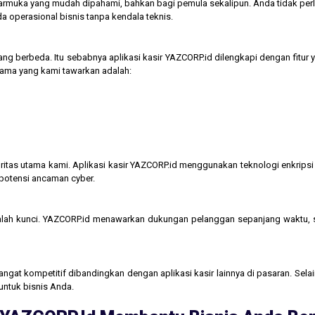
tarmuka yang mudah dipahami, bahkan bagi pemula sekalipun. Anda tidak perl
operasional bisnis tanpa kendala teknis.
ng berbeda. Itu sebabnya aplikasi kasir YAZCORP.id dilengkapi dengan fitur 
 utama yang kami tawarkan adalah:
itas utama kami. Aplikasi kasir YAZCORP.id menggunakan teknologi enkripsi 
 potensi ancaman cyber.
lah kunci. YAZCORP.id menawarkan dukungan pelanggan sepanjang waktu,
gat kompetitif dibandingkan dengan aplikasi kasir lainnya di pasaran. Selain
untuk bisnis Anda.