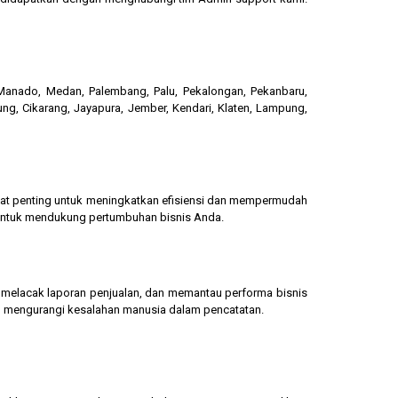
, Manado, Medan, Palembang, Palu, Pekalongan, Pekanbaru,
ung, Cikarang, Jayapura, Jember, Kendari, Klaten, Lampung,
gat penting untuk meningkatkan efisiensi dan mempermudah
 untuk mendukung pertumbuhan bisnis Anda.
g, melacak laporan penjualan, dan memantau performa bisnis
dan mengurangi kesalahan manusia dalam pencatatan.