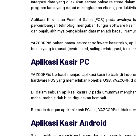
integrasi data yang dilakukan secara online relatime dal
program kasir yang dapat meningkatkan efiensi, produktivit
Aplikasi Kasir atau Point of Sales (POS) pada awalnya 
perkembangan teknologi mengubah fungsi software kasir men
dan pajak, akhirnya pengelolaan data menjadi kacau. Namun,
YAZCORP.id bukan hanya sekedar software kasir toko, aplik
bisnis yang terpusat (centralized, saling terintegrasi, tersi
Aplikasi Kasir PC
YAZCORP.id berhasil menjadi aplikasi kasir terbaik di Indo
hardware POS yang memerlukan koneksi USB. YAZCORP.id d
Di dalam sebuah aplikasi kasir PC pada umumnya mengharus
mahal-mahal tidak bisa digunakan kembali.
Berbeda dengan aplikasi kasir PC lain, YAZCORP.id tidak 
Aplikasi Kasir Android
Selain aplikasi berbasis web yang dapat diakses kapanpu