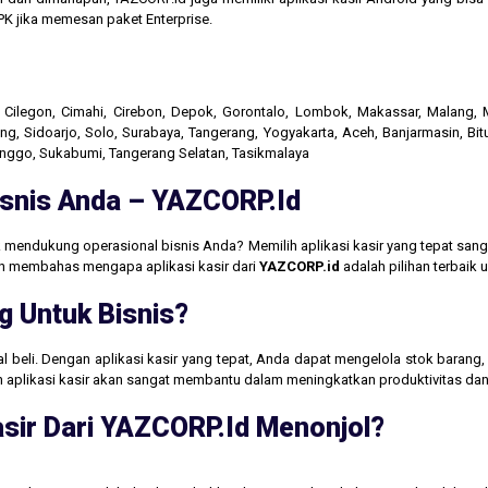
K jika memesan paket Enterprise.
r, Cilegon, Cimahi, Cirebon, Depok, Gorontalo, Lombok, Makassar, Malang
g, Sidoarjo, Solo, Surabaya, Tangerang, Yogyakarta, Aceh, Banjarmasin, Bit
linggo, Sukabumi, Tangerang Selatan, Tasikmalaya
Bisnis Anda – YAZCORP.id
 mendukung operasional bisnis Anda? Memilih aplikasi kasir yang tepat san
akan membahas mengapa aplikasi kasir dari
YAZCORP.id
adalah pilihan terbaik
g Untuk Bisnis?
jual beli. Dengan aplikasi kasir yang tepat, Anda dapat mengelola stok baran
aan aplikasi kasir akan sangat membantu dalam meningkatkan produktivitas 
sir Dari YAZCORP.id Menonjol?