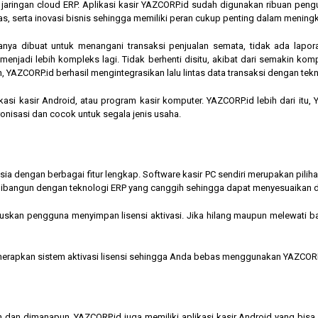
am jaringan cloud ERP. Aplikasi kasir YAZCORP.id sudah digunakan ribuan pe
as, serta inovasi bisnis sehingga memiliki peran cukup penting dalam mening
hanya dibuat untuk menangani transaksi penjualan semata, tidak ada lapor
jadi lebih kompleks lagi. Tidak berhenti disitu, akibat dari semakin kompl
 YAZCORP.id berhasil mengintegrasikan lalu lintas data transaksi dengan tekn
asi kasir Android, atau program kasir komputer. YAZCORP.id lebih dari itu
nkronisasi dan cocok untuk segala jenis usaha.
nesia dengan berbagai fitur lengkap. Software kasir PC sendiri merupakan pi
ibangun dengan teknologi ERP yang canggih sehingga dapat menyesuaikan 
kan pengguna menyimpan lisensi aktivasi. Jika hilang maupun melewati bata
menerapkan sistem aktivasi lisensi sehingga Anda bebas menggunakan YAZCORP
n dan dimanapun, YAZCORP.id juga memiliki aplikasi kasir Android yang bi