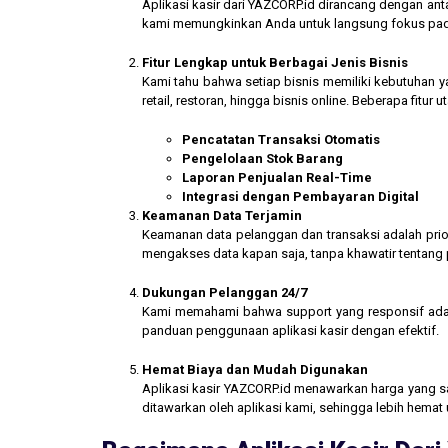
Aplikasi kasir dari YAZCORP.id dirancang dengan an
kami memungkinkan Anda untuk langsung fokus pada 
Fitur Lengkap untuk Berbagai Jenis Bisnis
Kami tahu bahwa setiap bisnis memiliki kebutuhan ya
retail, restoran, hingga bisnis online. Beberapa fitur
Pencatatan Transaksi Otomatis
Pengelolaan Stok Barang
Laporan Penjualan Real-Time
Integrasi dengan Pembayaran Digital
Keamanan Data Terjamin
Keamanan data pelanggan dan transaksi adalah prior
mengakses data kapan saja, tanpa khawatir tentang
Dukungan Pelanggan 24/7
Kami memahami bahwa support yang responsif ada
panduan penggunaan aplikasi kasir dengan efektif.
Hemat Biaya dan Mudah Digunakan
Aplikasi kasir YAZCORP.id menawarkan harga yang san
ditawarkan oleh aplikasi kami, sehingga lebih hemat 