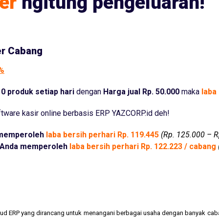
er
ngitung pengeluaran!
er Cabang
5%
0 produk setiap hari
dengan
Harga jual Rp. 50.000
maka
laba 
tware kasir online berbasis ERP YAZCORP.id deh!
memperoleh
laba bersih perhari Rp. 119.445
(Rp. 125.000 – R
Anda memperoleh
laba bersih perhari Rp. 122.223 / cabang
cloud ERP yang dirancang untuk menangani berbagai usaha dengan banyak cab