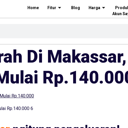
Home
Fitur
Blog
Harga
Produ
Akun Sa
rah Di Makassar,
Mulai Rp.140.00
lai Rp.140.000 6