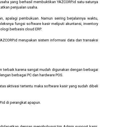
ngusaha yang berhasil membuktikan YAZCORP.id satu-satunya
katkan penjualan usaha.
an, apalagi pembukuan. Namun seiring berjalannya waktu,
eksnya fungsi software kasir meliputi akuntansi, inventory
ologi berbasis cloud ERP.
, YAZCORP.id merupakan sistem informasi data dan transaksi
lihan terbaik karena sangat mudah digunakan dengan berbagai
dengan berbagai PC dan hardware POS.
s aktivasi tertentu maka software kasir yang sudah dibeli
.id di perangkat apapun.
sa didapatkan dengan menghubungi tim Admin support kami.