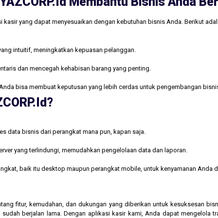
ri YAZCORP.id Membantu Bisnis Anda B
i kasir yang dapat menyesuaikan dengan kebutuhan bisnis Anda. Berikut ada
yang intuitif, meningkatkan kepuasan pelanggan.
ntaris dan mencegah kehabisan barang yang penting.
Anda bisa membuat keputusan yang lebih cerdas untuk pengembangan bisni
AZCORP.id?
s data bisnis dari perangkat mana pun, kapan saja.
rver yang terlindungi, memudahkan pengelolaan data dan laporan.
rangkat, baik itu desktop maupun perangkat mobile, untuk kenyamanan Anda d
 tentang fitur, kemudahan, dan dukungan yang diberikan untuk kesuksesan b
 sudah berjalan lama. Dengan aplikasi kasir kami, Anda dapat mengelola t