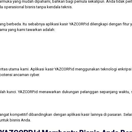
tarmuka yang mudah dipahami, bahkan bagi pemula sekalipun. Anda tidak perl
operasional bisnis tanpa kendala teknis.
ng berbeda. Itu sebabnya aplikasi kasir YAZCORP.id dilengkapi dengan fitur 
 utama yang kami tawarkan adalah:
itas utama kami. Aplikasi kasir YAZCORP.id menggunakan teknologi enkripsi 
 potensi ancaman cyber.
lah kunci. YAZCORP.id menawarkan dukungan pelanggan sepanjang waktu,
gat kompetitif dibandingkan dengan aplikasi kasir lainnya di pasaran. Selain
untuk bisnis Anda.