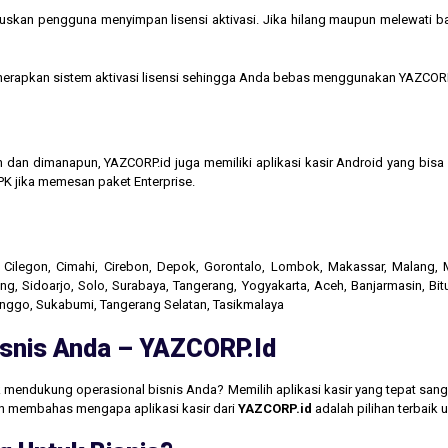
kan pengguna menyimpan lisensi aktivasi. Jika hilang maupun melewati bata
menerapkan sistem aktivasi lisensi sehingga Anda bebas menggunakan YAZCORP
n dan dimanapun, YAZCORP.id juga memiliki aplikasi kasir Android yang bi
K jika memesan paket Enterprise.
r, Cilegon, Cimahi, Cirebon, Depok, Gorontalo, Lombok, Makassar, Malang
g, Sidoarjo, Solo, Surabaya, Tangerang, Yogyakarta, Aceh, Banjarmasin, Bit
linggo, Sukabumi, Tangerang Selatan, Tasikmalaya
Bisnis Anda – YAZCORP.id
 mendukung operasional bisnis Anda? Memilih aplikasi kasir yang tepat san
akan membahas mengapa aplikasi kasir dari
YAZCORP.id
adalah pilihan terbaik