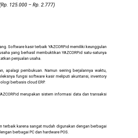
(Rp. 125.000 – Rp. 2.777)
ang. Software kasir terbaik YAZCORP.id memiliki keunggulan
ngusaha yang berhasil membuktikan YAZCORP.id satu-satunya
katkan penjualan usaha.
an, apalagi pembukuan. Namun seiring berjalannya waktu,
eksnya fungsi software kasir meliputi akuntansi, inventory
ologi berbasis cloud ERP.
, YAZCORP.id merupakan sistem informasi data dan transaksi
lihan terbaik karena sangat mudah digunakan dengan berbagai
dengan berbagai PC dan hardware POS.