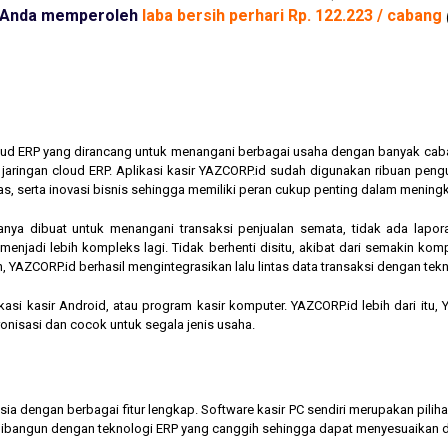
Anda memperoleh
laba bersih perhari Rp. 122.223 / cabang
cloud ERP yang dirancang untuk menangani berbagai usaha dengan banyak cab
am jaringan cloud ERP. Aplikasi kasir YAZCORP.id sudah digunakan ribuan pe
as, serta inovasi bisnis sehingga memiliki peran cukup penting dalam mening
hanya dibuat untuk menangani transaksi penjualan semata, tidak ada lapor
jadi lebih kompleks lagi. Tidak berhenti disitu, akibat dari semakin kompl
 YAZCORP.id berhasil mengintegrasikan lalu lintas data transaksi dengan tekn
asi kasir Android, atau program kasir komputer. YAZCORP.id lebih dari itu
nkronisasi dan cocok untuk segala jenis usaha.
nesia dengan berbagai fitur lengkap. Software kasir PC sendiri merupakan pi
ibangun dengan teknologi ERP yang canggih sehingga dapat menyesuaikan 