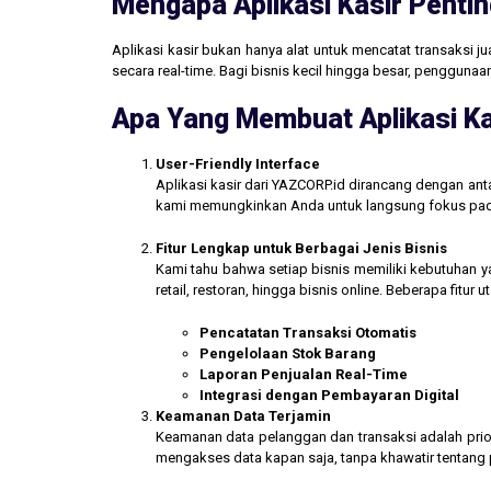
Mengapa Aplikasi Kasir Pentin
Aplikasi kasir bukan hanya alat untuk mencatat transaksi 
secara real-time. Bagi bisnis kecil hingga besar, penggun
Apa Yang Membuat Aplikasi Ka
User-Friendly Interface
Aplikasi kasir dari YAZCORP.id dirancang dengan an
kami memungkinkan Anda untuk langsung fokus pada 
Fitur Lengkap untuk Berbagai Jenis Bisnis
Kami tahu bahwa setiap bisnis memiliki kebutuhan ya
retail, restoran, hingga bisnis online. Beberapa fitur
Pencatatan Transaksi Otomatis
Pengelolaan Stok Barang
Laporan Penjualan Real-Time
Integrasi dengan Pembayaran Digital
Keamanan Data Terjamin
Keamanan data pelanggan dan transaksi adalah prior
mengakses data kapan saja, tanpa khawatir tentang