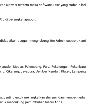
s aktivasi tertentu maka software kasir yang sudah dibeli
.id di perangkat apapun.
sa didapatkan dengan menghubungi tim Admin support kami.
, Manado, Medan, Palembang, Palu, Pekalongan, Pekanbaru,
ung, Cikarang, Jayapura, Jember, Kendari, Klaten, Lampung,
gat penting untuk meningkatkan efisiensi dan mempermudah
 untuk mendukung pertumbuhan bisnis Anda.