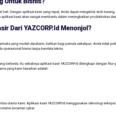
g Untuk Bisnis?
jual beli. Dengan aplikasi kasir yang tepat, Anda dapat mengelola stok baran
aan aplikasi kasir akan sangat membantu dalam meningkatkan produktivitas 
sir Dari YAZCORP.id Menonjol?
tarmuka yang mudah dipahami, bahkan bagi pemula sekalipun. Anda tidak perl
operasional bisnis tanpa kendala teknis.
ng berbeda. Itu sebabnya aplikasi kasir YAZCORP.id dilengkapi dengan fitur 
 utama yang kami tawarkan adalah:
itas utama kami. Aplikasi kasir YAZCORP.id menggunakan teknologi enkripsi 
 potensi ancaman cyber.