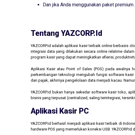
Dan jika Anda menggunakan paket premium
Tentang YAZCORP.id
YAZCORP.id adalah aplikasi kasir terbaik online berbasis 
integrasi data yang dilakukan secara online relatime dal
program kasir yang dapat meningkatkan efiensi, produktivit
Aplikasi Kasir atau Point of Sales (POS) pada awalnya 
perkembangan teknologi mengubah fungsi software kasir men
dan pajak, akhirnya pengelolaan data menjadi kacau. Namun,
YAZCORP.id bukan hanya sekedar software kasir toko, aplik
bisnis yang terpusat (centralized, saling terintegrasi, tersi
Aplikasi Kasir PC
YAZCORP.id berhasil menjadi aplikasi kasir terbaik di Indo
hardware POS yang memerlukan koneksi USB. YAZCORP.id d