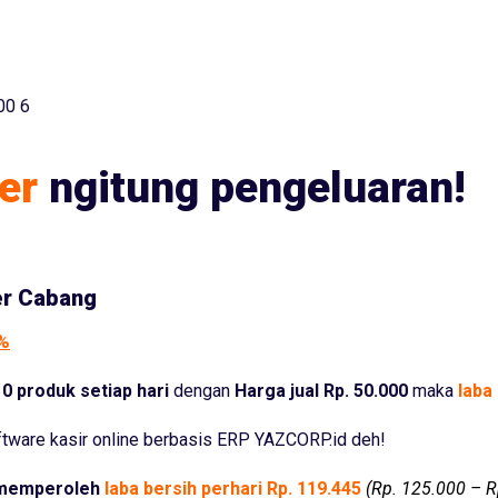
00 6
er
ngitung pengeluaran!
er Cabang
5%
0 produk setiap hari
dengan
Harga jual Rp. 50.000
maka
laba 
tware kasir online berbasis ERP YAZCORP.id deh!
memperoleh
laba bersih perhari Rp. 119.445
(Rp. 125.000 – R