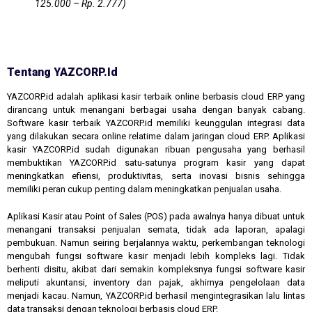
125.000 – Rp. 2.777)
Tentang YAZCORP.id
YAZCORP.id adalah aplikasi kasir terbaik online berbasis cloud ERP yang
dirancang untuk menangani berbagai usaha dengan banyak cabang.
Software kasir terbaik YAZCORP.id memiliki keunggulan integrasi data
yang dilakukan secara online relatime dalam jaringan cloud ERP. Aplikasi
kasir YAZCORP.id sudah digunakan ribuan pengusaha yang berhasil
membuktikan YAZCORP.id satu-satunya program kasir yang dapat
meningkatkan efiensi, produktivitas, serta inovasi bisnis sehingga
memiliki peran cukup penting dalam meningkatkan penjualan usaha.
Aplikasi Kasir atau Point of Sales (POS) pada awalnya hanya dibuat untuk
menangani transaksi penjualan semata, tidak ada laporan, apalagi
pembukuan. Namun seiring berjalannya waktu, perkembangan teknologi
mengubah fungsi software kasir menjadi lebih kompleks lagi. Tidak
berhenti disitu, akibat dari semakin kompleksnya fungsi software kasir
meliputi akuntansi, inventory dan pajak, akhirnya pengelolaan data
menjadi kacau. Namun, YAZCORP.id berhasil mengintegrasikan lalu lintas
data transaksi dengan teknologi berbasis cloud ERP.