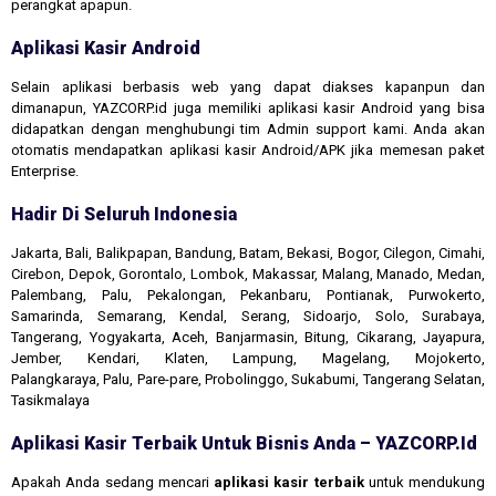
perangkat apapun.
Aplikasi Kasir Android
Selain aplikasi berbasis web yang dapat diakses kapanpun dan
dimanapun, YAZCORP.id juga memiliki aplikasi kasir Android yang bisa
didapatkan dengan menghubungi tim Admin support kami. Anda akan
otomatis mendapatkan aplikasi kasir Android/APK jika memesan paket
Enterprise.
Hadir Di Seluruh Indonesia
Jakarta, Bali, Balikpapan, Bandung, Batam, Bekasi, Bogor, Cilegon, Cimahi,
Cirebon, Depok, Gorontalo, Lombok, Makassar, Malang, Manado, Medan,
Palembang, Palu, Pekalongan, Pekanbaru, Pontianak, Purwokerto,
Samarinda, Semarang, Kendal, Serang, Sidoarjo, Solo, Surabaya,
Tangerang, Yogyakarta, Aceh, Banjarmasin, Bitung, Cikarang, Jayapura,
Jember, Kendari, Klaten, Lampung, Magelang, Mojokerto,
Palangkaraya, Palu, Pare-pare, Probolinggo, Sukabumi, Tangerang Selatan,
Tasikmalaya
Aplikasi Kasir Terbaik Untuk Bisnis Anda – YAZCORP.id
Apakah Anda sedang mencari
aplikasi kasir terbaik
untuk mendukung