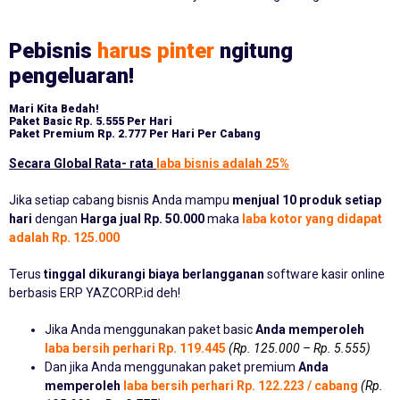
Pebisnis
harus pinter
ngitung
pengeluaran!
Mari Kita Bedah!
Paket Basic
Rp. 5.555 Per Hari
Paket Premium
Rp. 2.777 Per Hari Per Cabang
Secara Global Rata- rata
laba bisnis adalah 25%
Jika setiap cabang bisnis Anda mampu
menjual 10 produk setiap
hari
dengan
Harga jual Rp. 50.000
maka
laba kotor yang didapat
adalah Rp. 125.000
Terus
tinggal dikurangi biaya berlangganan
software kasir online
berbasis ERP YAZCORP.id deh!
Jika Anda menggunakan paket basic
Anda memperoleh
laba bersih perhari Rp. 119.445
(Rp. 125.000 – Rp. 5.555)
Dan jika Anda menggunakan paket premium
Anda
memperoleh
laba bersih perhari Rp. 122.223 / cabang
(Rp.