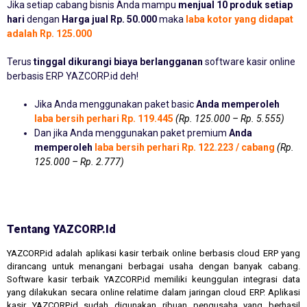
Jika setiap cabang bisnis Anda mampu
menjual 10 produk setiap
hari
dengan
Harga jual Rp. 50.000
maka
laba kotor yang didapat
adalah Rp. 125.000
Terus
tinggal dikurangi biaya berlangganan
software kasir online
berbasis ERP YAZCORP.id deh!
Jika Anda menggunakan paket basic
Anda memperoleh
laba bersih perhari Rp. 119.445
(Rp. 125.000 – Rp. 5.555)
Dan jika Anda menggunakan paket premium
Anda
memperoleh
laba bersih perhari Rp. 122.223 / cabang
(Rp.
125.000 – Rp. 2.777)
Tentang YAZCORP.id
YAZCORP.id adalah aplikasi kasir terbaik online berbasis cloud ERP yang
dirancang untuk menangani berbagai usaha dengan banyak cabang.
Software kasir terbaik YAZCORP.id memiliki keunggulan integrasi data
yang dilakukan secara online relatime dalam jaringan cloud ERP. Aplikasi
kasir YAZCORP.id sudah digunakan ribuan pengusaha yang berhasil