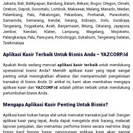
Jakarta, Bali, Balikpapan, Bandung, Batam, Bekasi, Bogor, Cilegon, Cimahi,
Cirebon, Depok, Gorontalo, Lombok, Makassar, Malang, Manado, Medan,
Palembang, Palu, Pekalongan, Pekanbaru, Pontianak, Purwokerto,
Samarinda, Semarang, Kendal, Serang, Sidoarjo, Solo, Surabaya,
Tangerang, Yogyakarta, Aceh, Banjarmasin, Bitung, Cikarang, Jayapura,
Jember, Kendari, Klaten, Lampung, Magelang, Mojokerto,
Palangkaraya, Palu, Pare-pare, Probolinggo, Sukabumi, Tangerang Selatan,
Tasikmalaya
Aplikasi Kasir Terbaik Untuk Bisnis Anda – YAZCORP.id
Apakah Anda sedang mencari
aplikasi kasir terbaik
untuk mendukung
operasional bisnis Anda? Memilih aplikasi kasir yang tepat sangat
penting untuk meningkatkan efisiensi dan mempermudah pengelolaan
transaksi di bisnis Anda. Di artikel ini, kami akan membahas mengapa
aplikasi kasir dari
YAZCORP.id
adalah pilihan terbaik untuk mendukung
pertumbuhan bisnis Anda.
Mengapa Aplikasi Kasir Penting Untuk Bisnis?
Aplikasi kasir bukan hanya alat untuk mencatat transaksi jual beli. Dengan
aplikasi kasir yang tepat, Anda dapat mengelola stok barang, melacak
laporan penjualan, dan memantau performa bisnis secara real-time. Bagi
bisnis kecil hingga besar, penggunaan aplikasi kasir akan sangat