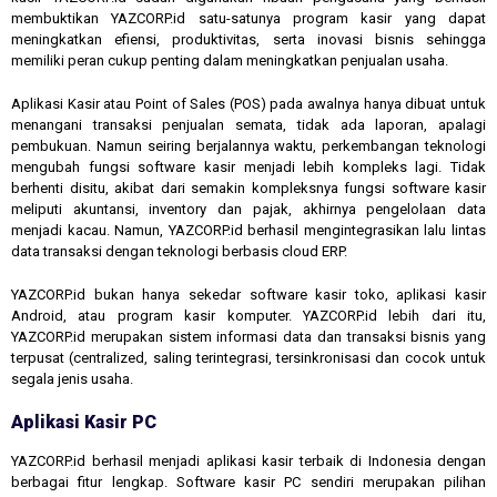
membuktikan YAZCORP.id satu-satunya program kasir yang dapat
meningkatkan efiensi, produktivitas, serta inovasi bisnis sehingga
memiliki peran cukup penting dalam meningkatkan penjualan usaha.
Aplikasi Kasir atau Point of Sales (POS) pada awalnya hanya dibuat untuk
menangani transaksi penjualan semata, tidak ada laporan, apalagi
pembukuan. Namun seiring berjalannya waktu, perkembangan teknologi
mengubah fungsi software kasir menjadi lebih kompleks lagi. Tidak
berhenti disitu, akibat dari semakin kompleksnya fungsi software kasir
meliputi akuntansi, inventory dan pajak, akhirnya pengelolaan data
menjadi kacau. Namun, YAZCORP.id berhasil mengintegrasikan lalu lintas
data transaksi dengan teknologi berbasis cloud ERP.
YAZCORP.id bukan hanya sekedar software kasir toko, aplikasi kasir
Android, atau program kasir komputer. YAZCORP.id lebih dari itu,
YAZCORP.id merupakan sistem informasi data dan transaksi bisnis yang
terpusat (centralized, saling terintegrasi, tersinkronisasi dan cocok untuk
segala jenis usaha.
Aplikasi Kasir PC
YAZCORP.id berhasil menjadi aplikasi kasir terbaik di Indonesia dengan
berbagai fitur lengkap. Software kasir PC sendiri merupakan pilihan