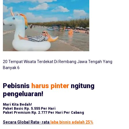
20 Tempat Wisata Terdekat Di Rembang Jawa Tengah Yang
Banyak 6
Pebisnis
harus pinter
ngitung
pengeluaran!
Mari Kita Bedah!
Paket Basic
Rp. 5.555 Per Hari
Paket Premium
Rp. 2.777 Per Hari Per Cabang
Secara Global Rata- rata
laba bisnis adalah 25%