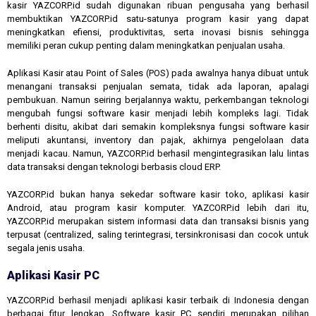
kasir YAZCORP.id sudah digunakan ribuan pengusaha yang berhasil
membuktikan YAZCORP.id satu-satunya program kasir yang dapat
meningkatkan efiensi, produktivitas, serta inovasi bisnis sehingga
memiliki peran cukup penting dalam meningkatkan penjualan usaha.
Aplikasi Kasir atau Point of Sales (POS) pada awalnya hanya dibuat untuk
menangani transaksi penjualan semata, tidak ada laporan, apalagi
pembukuan. Namun seiring berjalannya waktu, perkembangan teknologi
mengubah fungsi software kasir menjadi lebih kompleks lagi. Tidak
berhenti disitu, akibat dari semakin kompleksnya fungsi software kasir
meliputi akuntansi, inventory dan pajak, akhirnya pengelolaan data
menjadi kacau. Namun, YAZCORP.id berhasil mengintegrasikan lalu lintas
data transaksi dengan teknologi berbasis cloud ERP.
YAZCORP.id bukan hanya sekedar software kasir toko, aplikasi kasir
Android, atau program kasir komputer. YAZCORP.id lebih dari itu,
YAZCORP.id merupakan sistem informasi data dan transaksi bisnis yang
terpusat (centralized, saling terintegrasi, tersinkronisasi dan cocok untuk
segala jenis usaha.
Aplikasi Kasir PC
YAZCORP.id berhasil menjadi aplikasi kasir terbaik di Indonesia dengan
berbagai fitur lengkap. Software kasir PC sendiri merupakan pilihan