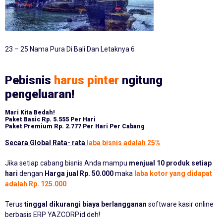
23 – 25 Nama Pura Di Bali Dan Letaknya 6
Pebisnis
harus pinter
ngitung
pengeluaran!
Mari Kita Bedah!
Paket Basic
Rp. 5.555 Per Hari
Paket Premium
Rp. 2.777 Per Hari Per Cabang
Secara Global Rata- rata
laba bisnis adalah 25%
Jika setiap cabang bisnis Anda mampu
menjual 10 produk setiap
hari
dengan
Harga jual Rp. 50.000
maka
laba kotor yang didapat
adalah Rp. 125.000
Terus
tinggal dikurangi biaya berlangganan
software kasir online
berbasis ERP YAZCORP.id deh!