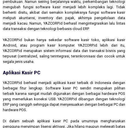
pembukuan. Namun seiring berjalannya waktu, perkembangan teknologi
mengubah fungsi software kasir menjadi lebih kompleks lagi. Tidak
berhenti disitu, akibat dari semakin kompleksnya fungsi software kasir
meliputi akuntansi, inventory dan pajak, akhirnya pengelolaan data
menjadi kacau. Namun, YAZCORP.id berhasil mengintegrasikan lalu lintas
data transaksi dengan teknologi berbasis cloud ERP.
YAZCORP.id bukan hanya sekedar software kasir toko, aplikasi kasir
Android, atau program kasir komputer. YAZCORP.id lebih dari itu,
YAZCORP.id merupakan sistem informasi data dan transaksi bisnis yang
terpusat (centralized, saling terintegrasi, tersinkronisasi dan cocok untuk
segala jenis usaha.
Aplikasi Kasir PC
YAZCORP.id berhasil menjadi aplikasi kasir terbaik di Indonesia dengan
berbagai fitur lengkap. Software kasir PC sendiri merupakan pilihan
terbaik karena sangat mudah digunakan dengan berbagai hardware POS
yang memerlukan koneksi USB. YAZCORP.id dibangun dengan teknologi
ERP yang canggih sehingga dapat menyesuaikan dengan berbagai PC dan
hardware POS.
Di dalam sebuah aplikasi kasir PC pada umumnya mengharuskan
pengguna menyimpan lisensi aktivasi. Jika hilang maupun melewati batas