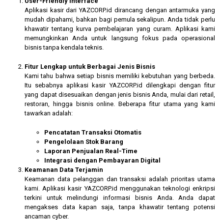
User-Friendly Interface
Aplikasi kasir dari YAZCORP.id dirancang dengan antarmuka yang
mudah dipahami, bahkan bagi pemula sekalipun. Anda tidak perlu
khawatir tentang kurva pembelajaran yang curam. Aplikasi kami
memungkinkan Anda untuk langsung fokus pada operasional
bisnis tanpa kendala teknis.
Fitur Lengkap untuk Berbagai Jenis Bisnis
Kami tahu bahwa setiap bisnis memiliki kebutuhan yang berbeda.
Itu sebabnya aplikasi kasir YAZCORP.id dilengkapi dengan fitur
yang dapat disesuaikan dengan jenis bisnis Anda, mulai dari retail,
restoran, hingga bisnis online. Beberapa fitur utama yang kami
tawarkan adalah:
Pencatatan Transaksi Otomatis
Pengelolaan Stok Barang
Laporan Penjualan Real-Time
Integrasi dengan Pembayaran Digital
Keamanan Data Terjamin
Keamanan data pelanggan dan transaksi adalah prioritas utama
kami. Aplikasi kasir YAZCORP.id menggunakan teknologi enkripsi
terkini untuk melindungi informasi bisnis Anda. Anda dapat
mengakses data kapan saja, tanpa khawatir tentang potensi
ancaman cyber.