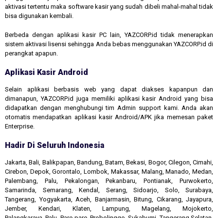
aktivasi tertentu maka software kasir yang sudah dibeli mahal-mahal tidak
bisa digunakan kembali.
Berbeda dengan aplikasi kasir PC lain, YAZCORP.id tidak menerapkan
sistem aktivasi lisensi sehingga Anda bebas menggunakan YAZCORP.id di
perangkat apapun.
Aplikasi Kasir Android
Selain aplikasi berbasis web yang dapat diakses kapanpun dan
dimanapun, YAZCORP.id juga memiliki aplikasi kasir Android yang bisa
didapatkan dengan menghubungi tim Admin support kami. Anda akan
otomatis mendapatkan aplikasi kasir Android/APK jika memesan paket
Enterprise.
Hadir Di Seluruh Indonesia
Jakarta, Bali, Balikpapan, Bandung, Batam, Bekasi, Bogor, Cilegon, Cimahi,
Cirebon, Depok, Gorontalo, Lombok, Makassar, Malang, Manado, Medan,
Palembang, Palu, Pekalongan, Pekanbaru, Pontianak, Purwokerto,
Samarinda, Semarang, Kendal, Serang, Sidoarjo, Solo, Surabaya,
Tangerang, Yogyakarta, Aceh, Banjarmasin, Bitung, Cikarang, Jayapura,
Jember, Kendari, Klaten, Lampung, Magelang, Mojokerto,
Palangkaraya, Palu, Pare-pare, Probolinggo, Sukabumi, Tangerang Selatan,