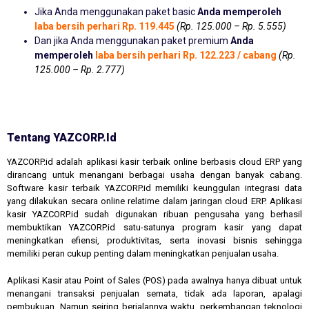
Jika Anda menggunakan paket basic
Anda memperoleh
laba bersih perhari Rp. 119.445
(Rp. 125.000 – Rp. 5.555)
Dan jika Anda menggunakan paket premium
Anda
memperoleh
laba bersih perhari Rp. 122.223 / cabang
(Rp.
125.000 – Rp. 2.777)
Tentang YAZCORP.id
YAZCORP.id adalah aplikasi kasir terbaik online berbasis cloud ERP yang
dirancang untuk menangani berbagai usaha dengan banyak cabang.
Software kasir terbaik YAZCORP.id memiliki keunggulan integrasi data
yang dilakukan secara online relatime dalam jaringan cloud ERP. Aplikasi
kasir YAZCORP.id sudah digunakan ribuan pengusaha yang berhasil
membuktikan YAZCORP.id satu-satunya program kasir yang dapat
meningkatkan efiensi, produktivitas, serta inovasi bisnis sehingga
memiliki peran cukup penting dalam meningkatkan penjualan usaha.
Aplikasi Kasir atau Point of Sales (POS) pada awalnya hanya dibuat untuk
menangani transaksi penjualan semata, tidak ada laporan, apalagi
pembukuan. Namun seiring berjalannya waktu, perkembangan teknologi