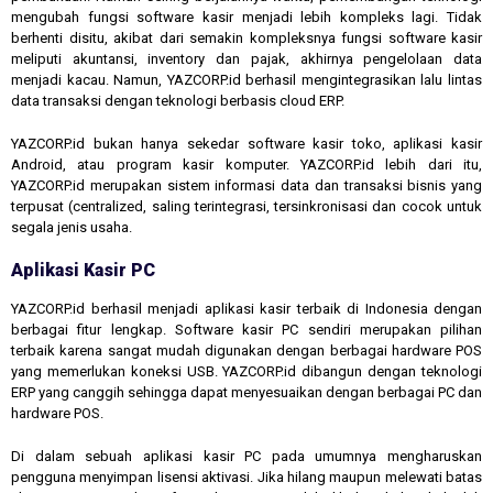
mengubah fungsi software kasir menjadi lebih kompleks lagi. Tidak
berhenti disitu, akibat dari semakin kompleksnya fungsi software kasir
meliputi akuntansi, inventory dan pajak, akhirnya pengelolaan data
menjadi kacau. Namun, YAZCORP.id berhasil mengintegrasikan lalu lintas
data transaksi dengan teknologi berbasis cloud ERP.
YAZCORP.id bukan hanya sekedar software kasir toko, aplikasi kasir
Android, atau program kasir komputer. YAZCORP.id lebih dari itu,
YAZCORP.id merupakan sistem informasi data dan transaksi bisnis yang
terpusat (centralized, saling terintegrasi, tersinkronisasi dan cocok untuk
segala jenis usaha.
Aplikasi Kasir PC
YAZCORP.id berhasil menjadi aplikasi kasir terbaik di Indonesia dengan
berbagai fitur lengkap. Software kasir PC sendiri merupakan pilihan
terbaik karena sangat mudah digunakan dengan berbagai hardware POS
yang memerlukan koneksi USB. YAZCORP.id dibangun dengan teknologi
ERP yang canggih sehingga dapat menyesuaikan dengan berbagai PC dan
hardware POS.
Di dalam sebuah aplikasi kasir PC pada umumnya mengharuskan
pengguna menyimpan lisensi aktivasi. Jika hilang maupun melewati batas