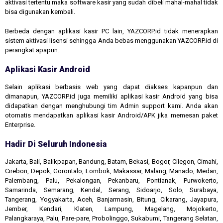
aktivasi tertentu maka software kasir yang sudah dibeli mahal-mahal tidak
bisa digunakan kembali.
Berbeda dengan aplikasi kasir PC lain, YAZCORP.id tidak menerapkan
sistem aktivasi lisensi sehingga Anda bebas menggunakan YAZCORP.id di
perangkat apapun.
Aplikasi Kasir Android
Selain aplikasi berbasis web yang dapat diakses kapanpun dan
dimanapun, YAZCORP.id juga memiliki aplikasi kasir Android yang bisa
didapatkan dengan menghubungi tim Admin support kami. Anda akan
otomatis mendapatkan aplikasi kasir Android/APK jika memesan paket
Enterprise.
Hadir Di Seluruh Indonesia
Jakarta, Bali, Balikpapan, Bandung, Batam, Bekasi, Bogor, Cilegon, Cimahi,
Cirebon, Depok, Gorontalo, Lombok, Makassar, Malang, Manado, Medan,
Palembang, Palu, Pekalongan, Pekanbaru, Pontianak, Purwokerto,
Samarinda, Semarang, Kendal, Serang, Sidoarjo, Solo, Surabaya,
Tangerang, Yogyakarta, Aceh, Banjarmasin, Bitung, Cikarang, Jayapura,
Jember, Kendari, Klaten, Lampung, Magelang, Mojokerto,
Palangkaraya, Palu, Pare-pare, Probolinggo, Sukabumi, Tangerang Selatan,