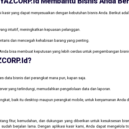
ri YAZCORP.id Membantu Bisnis Anda B
i kasir yang dapat menyesuaikan dengan kebutuhan bisnis Anda. Berikut ada
yang intuitif, meningkatkan kepuasan pelanggan.
ntaris dan mencegah kehabisan barang yang penting.
Anda bisa membuat keputusan yang lebih cerdas untuk pengembangan bisni
AZCORP.id?
s data bisnis dari perangkat mana pun, kapan saja.
rver yang terlindungi, memudahkan pengelolaan data dan laporan.
rangkat, baik itu desktop maupun perangkat mobile, untuk kenyamanan Anda d
 tentang fitur, kemudahan, dan dukungan yang diberikan untuk kesuksesan b
 sudah berjalan lama. Dengan aplikasi kasir kami, Anda dapat mengelola t