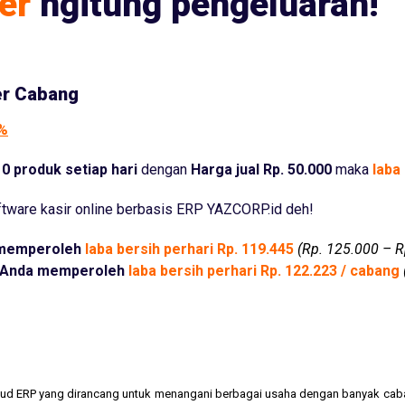
er
ngitung pengeluaran!
er Cabang
5%
0 produk setiap hari
dengan
Harga jual Rp. 50.000
maka
laba 
tware kasir online berbasis ERP YAZCORP.id deh!
memperoleh
laba bersih perhari Rp. 119.445
(Rp. 125.000 – R
Anda memperoleh
laba bersih perhari Rp. 122.223 / cabang
cloud ERP yang dirancang untuk menangani berbagai usaha dengan banyak cab