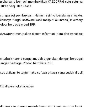
ngusaha yang berhasil membuktikan YAZCORP.id satu-satunya
katkan penjualan usaha.
an, apalagi pembukuan. Namun seiring berjalannya waktu,
eksnya fungsi software kasir meliputi akuntansi, inventory
ologi berbasis cloud ERP.
, YAZCORP.id merupakan sistem informasi data dan transaksi
lihan terbaik karena sangat mudah digunakan dengan berbagai
dengan berbagai PC dan hardware POS.
s aktivasi tertentu maka software kasir yang sudah dibeli
.id di perangkat apapun.
sa didapatkan dengan menghubungi tim Admin support kami.