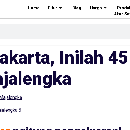
Home
Fitur
Blog
Harga
Produ
Akun Sa
akarta, Inilah 4
ajalengka
ajalengka 6