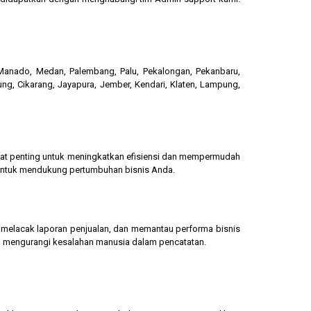
, Manado, Medan, Palembang, Palu, Pekalongan, Pekanbaru,
ung, Cikarang, Jayapura, Jember, Kendari, Klaten, Lampung,
gat penting untuk meningkatkan efisiensi dan mempermudah
 untuk mendukung pertumbuhan bisnis Anda.
g, melacak laporan penjualan, dan memantau performa bisnis
dan mengurangi kesalahan manusia dalam pencatatan.