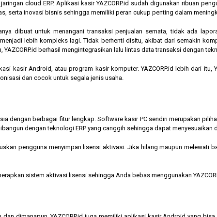
am jaringan cloud ERP. Aplikasi kasir YAZCORP.id sudah digunakan ribuan pe
as, serta inovasi bisnis sehingga memiliki peran cukup penting dalam mening
hanya dibuat untuk menangani transaksi penjualan semata, tidak ada lapor
jadi lebih kompleks lagi. Tidak berhenti disitu, akibat dari semakin kompl
 YAZCORP.id berhasil mengintegrasikan lalu lintas data transaksi dengan tekn
asi kasir Android, atau program kasir komputer. YAZCORP.id lebih dari itu
nkronisasi dan cocok untuk segala jenis usaha.
nesia dengan berbagai fitur lengkap. Software kasir PC sendiri merupakan pi
ibangun dengan teknologi ERP yang canggih sehingga dapat menyesuaikan 
kan pengguna menyimpan lisensi aktivasi. Jika hilang maupun melewati bata
menerapkan sistem aktivasi lisensi sehingga Anda bebas menggunakan YAZCORP
n dan dimanapun, YAZCORP.id juga memiliki aplikasi kasir Android yang bi