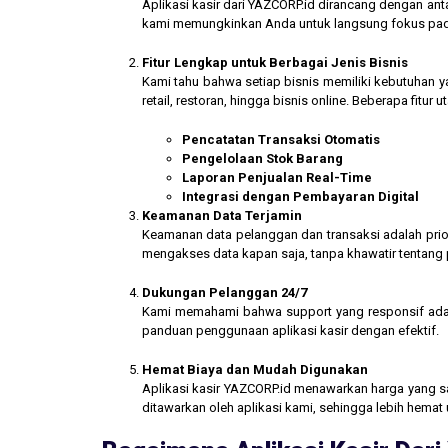
Aplikasi kasir dari YAZCORP.id dirancang dengan an
kami memungkinkan Anda untuk langsung fokus pada 
Fitur Lengkap untuk Berbagai Jenis Bisnis
Kami tahu bahwa setiap bisnis memiliki kebutuhan ya
retail, restoran, hingga bisnis online. Beberapa fitur
Pencatatan Transaksi Otomatis
Pengelolaan Stok Barang
Laporan Penjualan Real-Time
Integrasi dengan Pembayaran Digital
Keamanan Data Terjamin
Keamanan data pelanggan dan transaksi adalah prior
mengakses data kapan saja, tanpa khawatir tentang
Dukungan Pelanggan 24/7
Kami memahami bahwa support yang responsif ada
panduan penggunaan aplikasi kasir dengan efektif.
Hemat Biaya dan Mudah Digunakan
Aplikasi kasir YAZCORP.id menawarkan harga yang san
ditawarkan oleh aplikasi kami, sehingga lebih hemat 