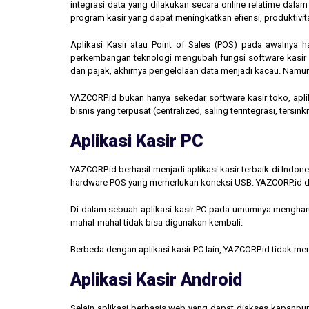
integrasi data yang dilakukan secara online relatime dal
program kasir yang dapat meningkatkan efiensi, produktivit
Aplikasi Kasir atau Point of Sales (POS) pada awalnya 
perkembangan teknologi mengubah fungsi software kasir men
dan pajak, akhirnya pengelolaan data menjadi kacau. Namun,
YAZCORP.id bukan hanya sekedar software kasir toko, aplik
bisnis yang terpusat (centralized, saling terintegrasi, tersi
Aplikasi Kasir PC
YAZCORP.id berhasil menjadi aplikasi kasir terbaik di Indo
hardware POS yang memerlukan koneksi USB. YAZCORP.id d
Di dalam sebuah aplikasi kasir PC pada umumnya mengharus
mahal-mahal tidak bisa digunakan kembali.
Berbeda dengan aplikasi kasir PC lain, YAZCORP.id tidak 
Aplikasi Kasir Android
Selain aplikasi berbasis web yang dapat diakses kapanpu