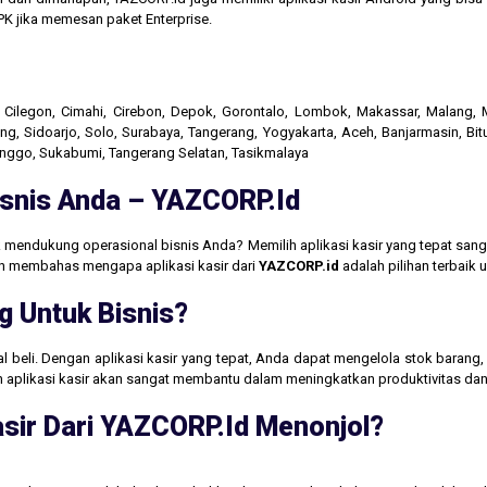
K jika memesan paket Enterprise.
r, Cilegon, Cimahi, Cirebon, Depok, Gorontalo, Lombok, Makassar, Malang
g, Sidoarjo, Solo, Surabaya, Tangerang, Yogyakarta, Aceh, Banjarmasin, Bit
linggo, Sukabumi, Tangerang Selatan, Tasikmalaya
Bisnis Anda – YAZCORP.id
 mendukung operasional bisnis Anda? Memilih aplikasi kasir yang tepat san
akan membahas mengapa aplikasi kasir dari
YAZCORP.id
adalah pilihan terbaik
g Untuk Bisnis?
jual beli. Dengan aplikasi kasir yang tepat, Anda dapat mengelola stok baran
aan aplikasi kasir akan sangat membantu dalam meningkatkan produktivitas 
sir Dari YAZCORP.id Menonjol?