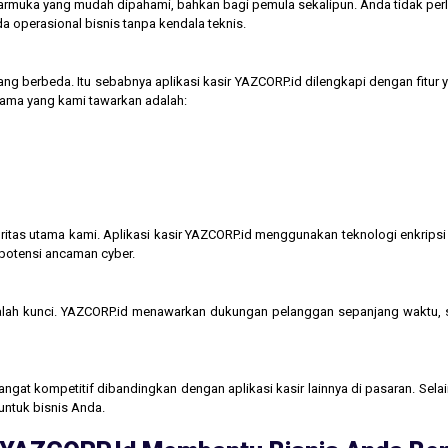
tarmuka yang mudah dipahami, bahkan bagi pemula sekalipun. Anda tidak perl
operasional bisnis tanpa kendala teknis.
ng berbeda. Itu sebabnya aplikasi kasir YAZCORP.id dilengkapi dengan fitur 
 utama yang kami tawarkan adalah:
itas utama kami. Aplikasi kasir YAZCORP.id menggunakan teknologi enkripsi 
 potensi ancaman cyber.
lah kunci. YAZCORP.id menawarkan dukungan pelanggan sepanjang waktu,
gat kompetitif dibandingkan dengan aplikasi kasir lainnya di pasaran. Selain
untuk bisnis Anda.