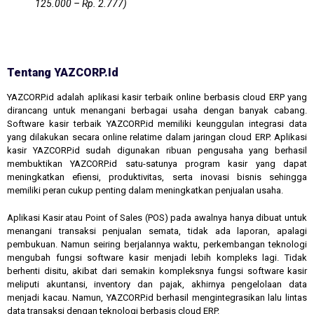
125.000 – Rp. 2.777)
Tentang YAZCORP.id
YAZCORP.id adalah aplikasi kasir terbaik online berbasis cloud ERP yang
dirancang untuk menangani berbagai usaha dengan banyak cabang.
Software kasir terbaik YAZCORP.id memiliki keunggulan integrasi data
yang dilakukan secara online relatime dalam jaringan cloud ERP. Aplikasi
kasir YAZCORP.id sudah digunakan ribuan pengusaha yang berhasil
membuktikan YAZCORP.id satu-satunya program kasir yang dapat
meningkatkan efiensi, produktivitas, serta inovasi bisnis sehingga
memiliki peran cukup penting dalam meningkatkan penjualan usaha.
Aplikasi Kasir atau Point of Sales (POS) pada awalnya hanya dibuat untuk
menangani transaksi penjualan semata, tidak ada laporan, apalagi
pembukuan. Namun seiring berjalannya waktu, perkembangan teknologi
mengubah fungsi software kasir menjadi lebih kompleks lagi. Tidak
berhenti disitu, akibat dari semakin kompleksnya fungsi software kasir
meliputi akuntansi, inventory dan pajak, akhirnya pengelolaan data
menjadi kacau. Namun, YAZCORP.id berhasil mengintegrasikan lalu lintas
data transaksi dengan teknologi berbasis cloud ERP.