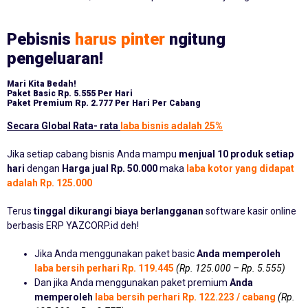
Pebisnis
harus pinter
ngitung
pengeluaran!
Mari Kita Bedah!
Paket Basic
Rp. 5.555 Per Hari
Paket Premium
Rp. 2.777 Per Hari Per Cabang
Secara Global Rata- rata
laba bisnis adalah 25%
Jika setiap cabang bisnis Anda mampu
menjual 10 produk setiap
hari
dengan
Harga jual Rp. 50.000
maka
laba kotor yang didapat
adalah Rp. 125.000
Terus
tinggal dikurangi biaya berlangganan
software kasir online
berbasis ERP YAZCORP.id deh!
Jika Anda menggunakan paket basic
Anda memperoleh
laba bersih perhari Rp. 119.445
(Rp. 125.000 – Rp. 5.555)
Dan jika Anda menggunakan paket premium
Anda
memperoleh
laba bersih perhari Rp. 122.223 / cabang
(Rp.