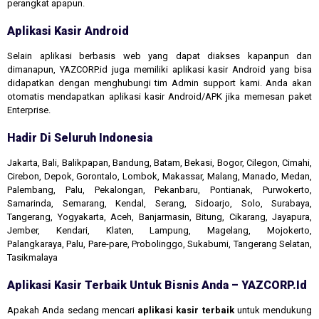
perangkat apapun.
Aplikasi Kasir Android
Selain aplikasi berbasis web yang dapat diakses kapanpun dan
dimanapun, YAZCORP.id juga memiliki aplikasi kasir Android yang bisa
didapatkan dengan menghubungi tim Admin support kami. Anda akan
otomatis mendapatkan aplikasi kasir Android/APK jika memesan paket
Enterprise.
Hadir Di Seluruh Indonesia
Jakarta, Bali, Balikpapan, Bandung, Batam, Bekasi, Bogor, Cilegon, Cimahi,
Cirebon, Depok, Gorontalo, Lombok, Makassar, Malang, Manado, Medan,
Palembang, Palu, Pekalongan, Pekanbaru, Pontianak, Purwokerto,
Samarinda, Semarang, Kendal, Serang, Sidoarjo, Solo, Surabaya,
Tangerang, Yogyakarta, Aceh, Banjarmasin, Bitung, Cikarang, Jayapura,
Jember, Kendari, Klaten, Lampung, Magelang, Mojokerto,
Palangkaraya, Palu, Pare-pare, Probolinggo, Sukabumi, Tangerang Selatan,
Tasikmalaya
Aplikasi Kasir Terbaik Untuk Bisnis Anda – YAZCORP.id
Apakah Anda sedang mencari
aplikasi kasir terbaik
untuk mendukung