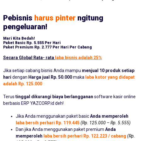
Pebisnis
harus pinter
ngitung
pengeluaran!
Mari Kita Bedah!
Paket Basic
Rp. 5.555 Per Hari
Paket Premium
Rp. 2.777 Per Hari Per Cabang
Secara Global Rata- rata
laba bisnis adalah 25%
Jika setiap cabang bisnis Anda mampu
menjual 10 produk setiap
hari
dengan
Harga jual Rp. 50.000
maka
laba kotor yang didapat
adalah Rp. 125.000
Terus
tinggal dikurangi biaya berlangganan
software kasir online
berbasis ERP YAZCORP.id deh!
Jika Anda menggunakan paket basic
Anda memperoleh
laba bersih perhari Rp. 119.445
(Rp. 125.000 – Rp. 5.555)
Dan jika Anda menggunakan paket premium
Anda
memperoleh
laba bersih perhari Rp. 122.223 / cabang
(Rp.