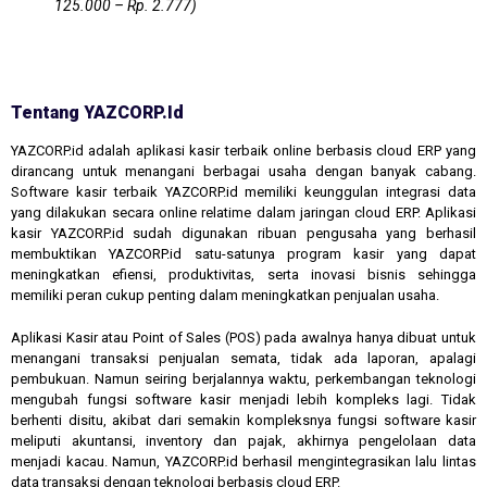
125.000 – Rp. 2.777)
Tentang YAZCORP.id
YAZCORP.id adalah aplikasi kasir terbaik online berbasis cloud ERP yang
dirancang untuk menangani berbagai usaha dengan banyak cabang.
Software kasir terbaik YAZCORP.id memiliki keunggulan integrasi data
yang dilakukan secara online relatime dalam jaringan cloud ERP. Aplikasi
kasir YAZCORP.id sudah digunakan ribuan pengusaha yang berhasil
membuktikan YAZCORP.id satu-satunya program kasir yang dapat
meningkatkan efiensi, produktivitas, serta inovasi bisnis sehingga
memiliki peran cukup penting dalam meningkatkan penjualan usaha.
Aplikasi Kasir atau Point of Sales (POS) pada awalnya hanya dibuat untuk
menangani transaksi penjualan semata, tidak ada laporan, apalagi
pembukuan. Namun seiring berjalannya waktu, perkembangan teknologi
mengubah fungsi software kasir menjadi lebih kompleks lagi. Tidak
berhenti disitu, akibat dari semakin kompleksnya fungsi software kasir
meliputi akuntansi, inventory dan pajak, akhirnya pengelolaan data
menjadi kacau. Namun, YAZCORP.id berhasil mengintegrasikan lalu lintas
data transaksi dengan teknologi berbasis cloud ERP.