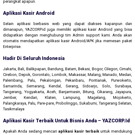
perangkat apapun.
Aplikasi Kasir Android
Selain aplikasi berbasis web yang dapat diakses kapanpun dan
dimanapun, YAZCORP.id juga memiliki aplikasi kasir Android yang bisa
didapatkan dengan menghubungi tim Admin support kami. Anda akan
otomatis mendapatkan aplikasi kasir Android/APK jika memesan paket
Enterprise.
Hadir Di Seluruh Indonesia
Jakarta, Bali, Balikpapan, Bandung, Batam, Bekasi, Bogor, Cilegon, Cimahi,
Cirebon, Depok, Gorontalo, Lombok, Makassar, Malang, Manado, Medan,
Palembang, Palu, Pekalongan, Pekanbaru, Pontianak, Purwokerto,
Samarinda, Semarang, Kendal, Serang, Sidoarjo, Solo, Surabaya,
Tangerang, Yogyakarta, Aceh, Banjarmasin, Bitung, Cikarang, Jayapura,
Jember, Kendari, Klaten, Lampung, Magelang, Mojokerto,
Palangkaraya, Palu, Pare-pare, Probolinggo, Sukabumi, Tangerang Selatan,
Tasikmalaya
Aplikasi Kasir Terbaik Untuk Bisnis Anda – YAZCORP.id
Apakah Anda sedang mencari
aplikasi kasir terbaik
untuk mendukung