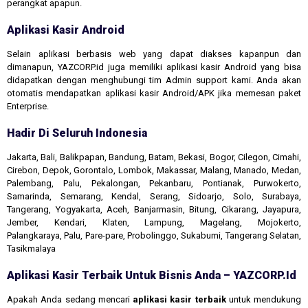
perangkat apapun.
Aplikasi Kasir Android
Selain aplikasi berbasis web yang dapat diakses kapanpun dan
dimanapun, YAZCORP.id juga memiliki aplikasi kasir Android yang bisa
didapatkan dengan menghubungi tim Admin support kami. Anda akan
otomatis mendapatkan aplikasi kasir Android/APK jika memesan paket
Enterprise.
Hadir Di Seluruh Indonesia
Jakarta, Bali, Balikpapan, Bandung, Batam, Bekasi, Bogor, Cilegon, Cimahi,
Cirebon, Depok, Gorontalo, Lombok, Makassar, Malang, Manado, Medan,
Palembang, Palu, Pekalongan, Pekanbaru, Pontianak, Purwokerto,
Samarinda, Semarang, Kendal, Serang, Sidoarjo, Solo, Surabaya,
Tangerang, Yogyakarta, Aceh, Banjarmasin, Bitung, Cikarang, Jayapura,
Jember, Kendari, Klaten, Lampung, Magelang, Mojokerto,
Palangkaraya, Palu, Pare-pare, Probolinggo, Sukabumi, Tangerang Selatan,
Tasikmalaya
Aplikasi Kasir Terbaik Untuk Bisnis Anda – YAZCORP.id
Apakah Anda sedang mencari
aplikasi kasir terbaik
untuk mendukung