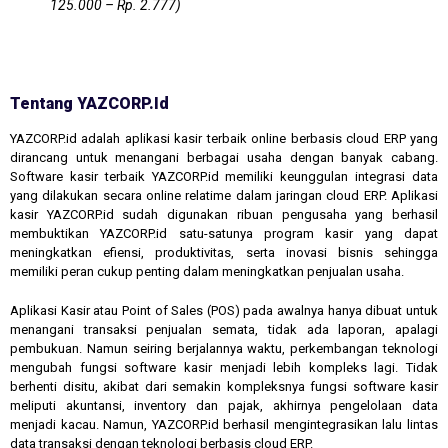
125.000 – Rp. 2.777)
Tentang YAZCORP.id
YAZCORP.id adalah aplikasi kasir terbaik online berbasis cloud ERP yang
dirancang untuk menangani berbagai usaha dengan banyak cabang.
Software kasir terbaik YAZCORP.id memiliki keunggulan integrasi data
yang dilakukan secara online relatime dalam jaringan cloud ERP. Aplikasi
kasir YAZCORP.id sudah digunakan ribuan pengusaha yang berhasil
membuktikan YAZCORP.id satu-satunya program kasir yang dapat
meningkatkan efiensi, produktivitas, serta inovasi bisnis sehingga
memiliki peran cukup penting dalam meningkatkan penjualan usaha.
Aplikasi Kasir atau Point of Sales (POS) pada awalnya hanya dibuat untuk
menangani transaksi penjualan semata, tidak ada laporan, apalagi
pembukuan. Namun seiring berjalannya waktu, perkembangan teknologi
mengubah fungsi software kasir menjadi lebih kompleks lagi. Tidak
berhenti disitu, akibat dari semakin kompleksnya fungsi software kasir
meliputi akuntansi, inventory dan pajak, akhirnya pengelolaan data
menjadi kacau. Namun, YAZCORP.id berhasil mengintegrasikan lalu lintas
data transaksi dengan teknologi berbasis cloud ERP.