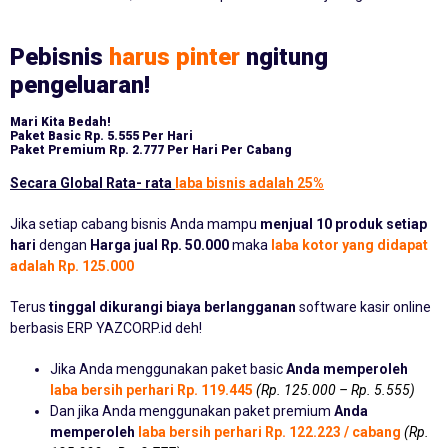
Pebisnis
harus pinter
ngitung
pengeluaran!
Mari Kita Bedah!
Paket Basic
Rp. 5.555 Per Hari
Paket Premium
Rp. 2.777 Per Hari Per Cabang
Secara Global Rata- rata
laba bisnis adalah 25%
Jika setiap cabang bisnis Anda mampu
menjual 10 produk setiap
hari
dengan
Harga jual Rp. 50.000
maka
laba kotor yang didapat
adalah Rp. 125.000
Terus
tinggal dikurangi biaya berlangganan
software kasir online
berbasis ERP YAZCORP.id deh!
Jika Anda menggunakan paket basic
Anda memperoleh
laba bersih perhari Rp. 119.445
(Rp. 125.000 – Rp. 5.555)
Dan jika Anda menggunakan paket premium
Anda
memperoleh
laba bersih perhari Rp. 122.223 / cabang
(Rp.