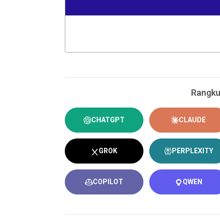
Rangku
CHATGPT
CLAUDE
GROK
PERPLEXITY
COPILOT
QWEN