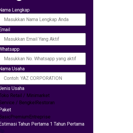
Nama Lengkap
Email
Whatsapp
Nama Usaha
Jenis Usaha
Toko Retail / Minimarket
Service / Bengkel
Restoran
Paket
Basic
Premium
Entreprise
Estimasi Tahun Pertama 1 Tahun Pertama
Rp