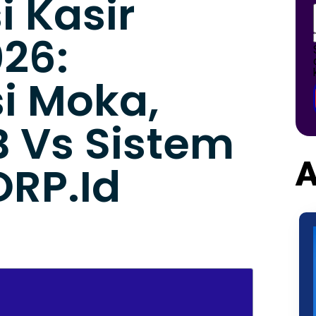
i Kasir
026:
i Moka,
B Vs Sistem
A
RP.id