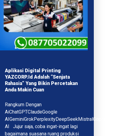
Aplikasi Digital Printing
YAZCORP.id Adalah “Senjata
Rahasia” Yang Bikin Percetakan
Anda Makin Cuan
Rangkum Dengan
AiChatGPTClaudeGoogle
AIGeminiGrokPerplexityDeepSeekMistralCopilotQwenMeta
AI Jujur saja, coba ingat-ingat lagi
bagaimana suasana ruang produksi