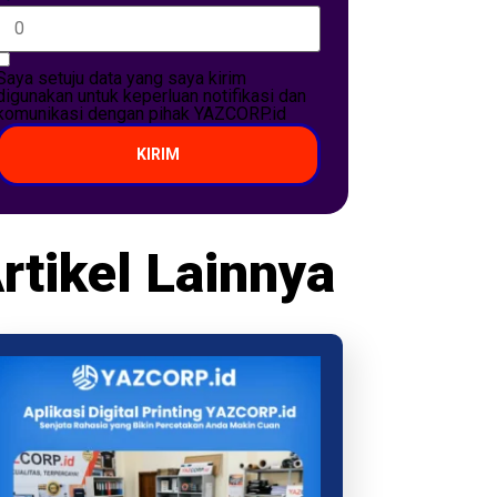
Saya setuju data yang saya kirim
digunakan untuk keperluan notifikasi dan
komunikasi dengan pihak YAZCORP.id
KIRIM
rtikel Lainnya