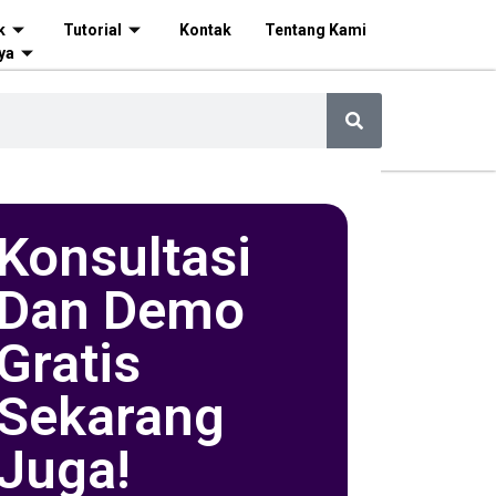
k
Tutorial
Kontak
Tentang Kami
ya
Konsultasi
Dan Demo
Gratis
Sekarang
Juga!