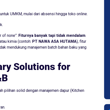
untuk UMKM, mulai dari absensi hingga toko online.
k.
r of none”.
Fiturnya banyak tapi tidak mendalam
.
atau kimia (contoh:
PT NAWA ASA HUTAMA
), fitur
a tidak mendukung manajemen
batch
bahan baku yang
ary Solutions for
&B
h pilihan solid dengan manajemen dapur (Kitchen
an.